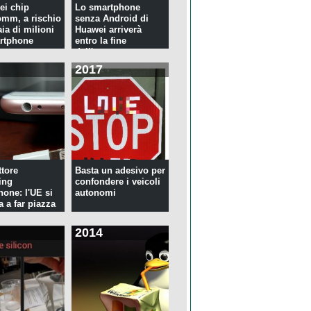
ei chip
Lo smartphone
mm, a rischio
senza Android di
ia di milioni
Huawei arriverà
rtphone
entro la fine
dell'anno
2017
tore
Basta un adesivo per
ing
confondere i veicoli
hone: l'UE si
autonomi
a a far piazza
2014