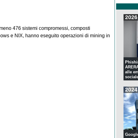
2026
almeno 476 sistemi compromessi, composti
ows e NIX, hanno eseguito operazioni di mining in
Phishi
ARERA:
alle e
sociale
2024
Googl