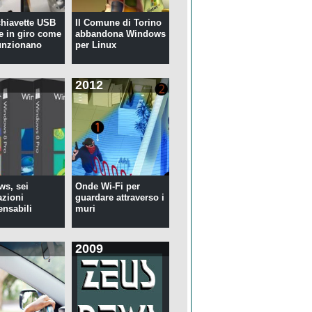
 chiavette USB
Il Comune di Torino
te in giro come
abbandona Windows
unzionano
per Linux
2012
s, sei
Onde Wi-Fi per
azioni
guardare attraverso i
ensabili
muri
2009