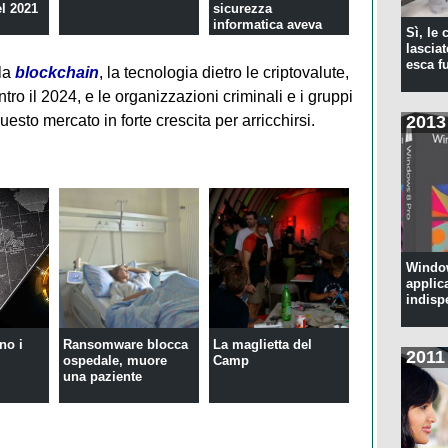
el 2021
sicurezza
informatica aveva
Sì, le
falle di sicurezza...
lascia
esca f
lla
blockchain
, la tecnologia dietro le criptovalute,
ntro il 2024, e le organizzazioni criminali e i gruppi
2013
uesto mercato in forte crescita per arricchirsi.
Window
applic
indisp
no i
Ransomware blocca
La maglietta del
2011
ospedale, muore
Camp
una paziente