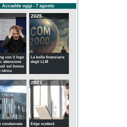
Accadde oggi - 7 agosto
2025
ng con il logo
La bolla finanziaria
 attenzione
degli LLM
mail sul bonus
 idrico
2023
e condannata
Edge scatterà