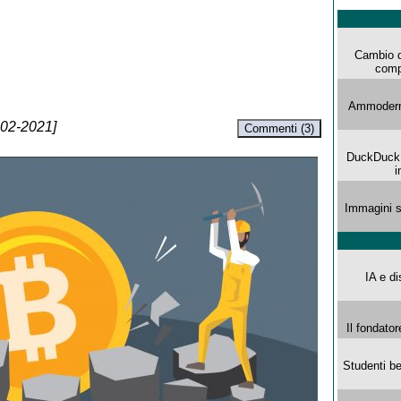
Cambio d
comp
Ammoderna
-02-2021]
Commenti (3)
DuckDuck G
i
Immagini s
IA e di
Il fondator
Studenti be