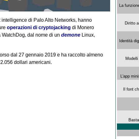
La funzion
eat intelligence di Palo Alto Networks, hanno
Diritto 
ure
operazioni di cryptojacking
di Monero
nita WatchDog, dal nome di un
demone
Linux,
Identità di
 corso dal 27 gennaio 2019 e ha raccolto almeno
Modelli
32.056 dollari americani.
L'app mini
Il font 
Basta