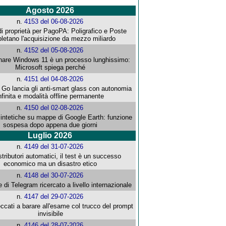
Agosto 2026
n.
4153 del 06-08-2026
i proprietà per PagoPA: Poligrafico e Poste
letano l'acquisizione da mezzo miliardo
n.
4152 del 05-08-2026
re Windows 11 è un processo lunghissimo:
Microsoft spiega perché
n.
4151 del 04-08-2026
o lancia gli anti-smart glass con autonomia
nfinita e modalità offline permanente
n.
4150 del 02-08-2026
intetiche su mappe di Google Earth: funzione
sospesa dopo appena due giorni
Luglio 2026
n.
4149 del 31-07-2026
stributori automatici, il test è un successo
economico ma un disastro etico
n.
4148 del 30-07-2026
e di Telegram ricercato a livello internazionale
n.
4147 del 29-07-2026
ccati a barare all'esame col trucco del prompt
invisibile
n.
4146 del 28-07-2026