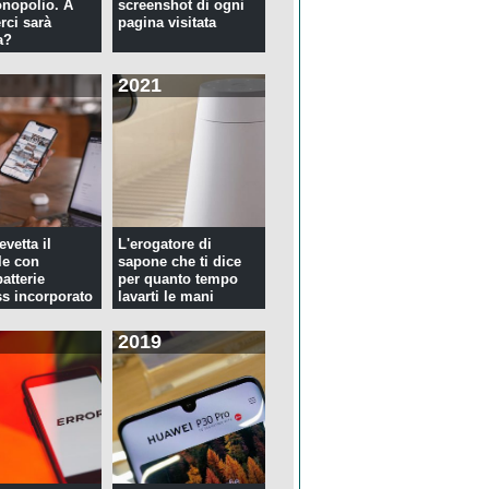
nopolio. A
screenshot di ogni
rci sarà
pagina visitata
a?
2021
evetta il
L'erogatore di
le con
sapone che ti dice
atterie
per quanto tempo
ss incorporato
lavarti le mani
2019