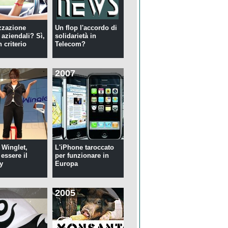
zzazione
Un flop l'accordo di
 aziendali? Sì,
solidarietà in
 criterio
Telecom?
2007
 Winglet,
L'iPhone taroccato
essere il
per funzionare in
y
Europa
2005