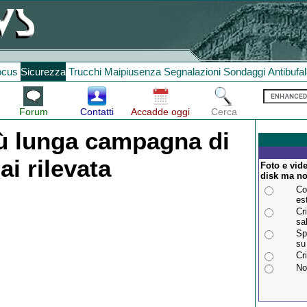
ocus
Sicurezza
Trucchi
Maipiusenza
Segnalazioni
Sondaggi
Antibufa
Forum
Contatti
Accadde oggi
Cerca
ù lunga campagna di
i rilevata
Foto e vid
disk ma no
Co
es
Cri
sa
Sp
su
Cri
No