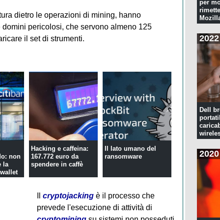
per mo
rimette
ttura dietro le operazioni di mining, hanno
Mozill
tte domini pericolosi, che servono almeno 125
2022
ricare il set di strumenti.
Dell br
portati
caricab
wirele
e
Hacking e caffeina:
Il lato umano del
2020
do: non
167.772 euro da
ransomware
 la
spendere in caffè
wallet
Il
cryptojacking
è il processo che
prevede l'esecuzione di attività di
cryptomining
su sistemi non posseduti