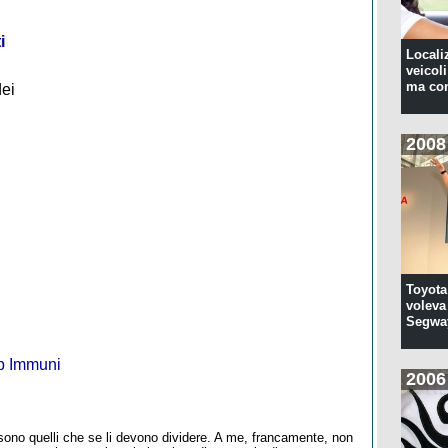
i
Locali
veicoli
ma con
dei
2008
Toyota
voleva 
Segwa
pp Immuni
2006
ono quelli che se li devono dividere. A me, francamente, non