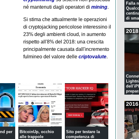
Falla n
né mantenuti dagli operatori di
mining
.
Qualco
centina
di sma
Si stima che attualmente le operazioni
di cryptojacking pericolose interessino il
2018
23% degli ambienti cloud, in aumento
rispetto all'8% del 2018: una crescita
principalmente causata dall'incremento
fulmineo del valore delle
criptovalute
.
Connet
Lightn
dell'iP
prepar
pulita
2016
end per
BitcoinUp, occhio
Sito per testare la
alle trappole
competenza di