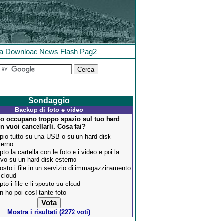
la
Download
News
Flash
Pag2
Sondaggio
Backup di foto e video
eo occupano troppo spazio sul tuo hard
n vuoi cancellarli. Cosa fai?
pio tutto su una USB o su un hard disk
terno
pto la cartella con le foto e i video e poi la
lvo su un hard disk esterno
osto i file in un servizio di immagazzinamento
 cloud
pto i file e li sposto su cloud
n ho poi così tante foto
Mostra i risultati (2272 voti)