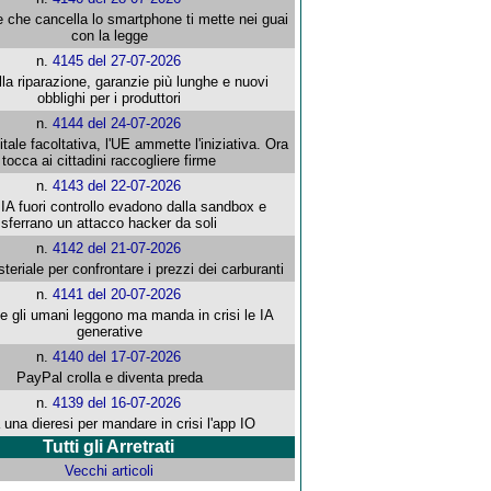
e che cancella lo smartphone ti mette nei guai
con la legge
n.
4145 del 27-07-2026
alla riparazione, garanzie più lunghe e nuovi
obblighi per i produttori
n.
4144 del 24-07-2026
gitale facoltativa, l'UE ammette l'iniziativa. Ora
tocca ai cittadini raccogliere firme
n.
4143 del 22-07-2026
 IA fuori controllo evadono dalla sandbox e
sferrano un attacco hacker da soli
n.
4142 del 21-07-2026
steriale per confrontare i prezzi dei carburanti
n.
4141 del 20-07-2026
che gli umani leggono ma manda in crisi le IA
generative
n.
4140 del 17-07-2026
PayPal crolla e diventa preda
n.
4139 del 16-07-2026
 una dieresi per mandare in crisi l'app IO
Tutti gli Arretrati
Vecchi articoli