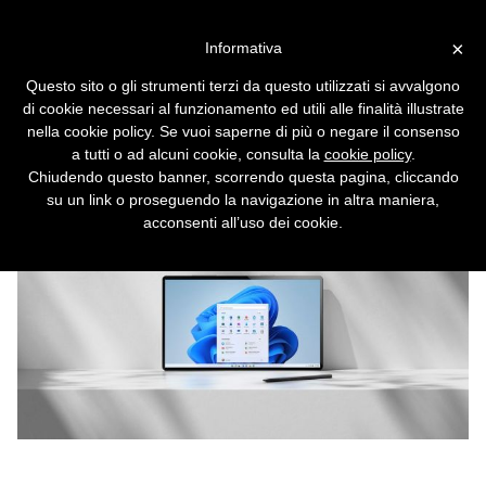
Vai alla versione desktop
×
Informativa
Windows 11, niente update da
Questo sito o gli strumenti terzi da questo utilizzati si avvalgono
Windows 7 e 8.1
di cookie necessari al funzionamento ed utili alle finalità illustrate
nella cookie policy. Se vuoi saperne di più o negare il consenso
Ci saranno solo 10 giorni per cambiare idea e
a tutti o ad alcuni cookie, consulta la
cookie policy
.
tornare a Windows 10.
Chiudendo questo banner, scorrendo questa pagina, cliccando
su un link o proseguendo la navigazione in altra maniera,
acconsenti all’uso dei cookie.