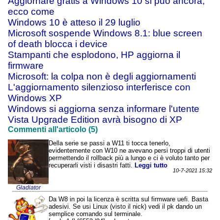
Aggiornare gratis a Windows 10 si può ancora,
ecco come
Windows 10 è atteso il 29 luglio
Microsoft sospende Windows 8.1: blue screen
of death blocca i device
Stampanti che esplodono, HP aggiorna il
firmware
Microsoft: la colpa non è degli aggiornamenti
L'aggiornamento silenzioso interferisce con
Windows XP
Windows si aggiorna senza informare l'utente
Vista Upgrade Edition avrà bisogno di XP
Commenti all'articolo (5)
Della serie se passi a W11 ti tocca tenerlo,
evidentemente con W10 ne avevano persi troppi di utenti
permettendo il rollback più a lungo e ci è voluto tanto per
recuperarli visti i disastri fatti.
Leggi tutto
10-7-2021 15:32
Gladiator
Da W8 in poi la licenza è scritta sul firmware uefi. Basta
adesivi. Se usi Linux (visto il nick) vedi il pk dando un
semplice comando sul terminale.