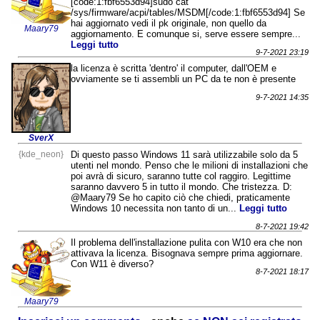
[code:1:fbf6553d94]sudo cat
/sys/firmware/acpi/tables/MSDM[/code:1:fbf6553d94] Se
hai aggiornato vedi il pk originale, non quello da
Maary79
aggiornamento. E comunque si, serve essere sempre...
Leggi tutto
9-7-2021 23:19
la licenza è scritta 'dentro' il computer, dall'OEM e
ovviamente se ti assembli un PC da te non è presente
9-7-2021 14:35
SverX
{kde_neon}
Di questo passo Windows 11 sarà utilizzabile solo da 5
utenti nel mondo. Penso che le milioni di installazioni che
poi avrà di sicuro, saranno tutte col raggiro. Legittime
saranno davvero 5 in tutto il mondo. Che tristezza. D:
@Maary79 Se ho capito ciò che chiedi, praticamente
Windows 10 necessita non tanto di un...
Leggi tutto
8-7-2021 19:42
Il problema dell'installazione pulita con W10 era che non
attivava la licenza. Bisognava sempre prima aggiornare.
Con W11 è diverso?
8-7-2021 18:17
Maary79