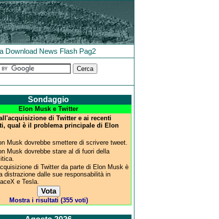
la
Download
News
Flash
Pag2
Sondaggio
Elon Musk e Twitter
l'acquisizione di Twitter e ai recenti
i, qual è il problema principale di Elon
on Musk dovrebbe smettere di scrivere tweet.
on Musk dovrebbe stare al di fuori della
itica.
acquisizione di Twitter da parte di Elon Musk è
a distrazione dalle sue responsabilità in
aceX e Tesla.
Mostra i risultati (355 voti)