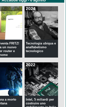
Accadde oggi - 6 agosto
2024
venta FRITZ!
Tecnologia ubiqua e
ia un nuovo
analfabetismo
er router e
tecnologico
 home
2022
na a morto
Intel, 5 miliardi per
rtana
costruire uno