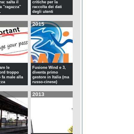
a: salta il
critiche per la
la ''ragazza''
raccolta dei dati
.
degli utenti
2015
re le
Fusione Wind e 3,
rd troppo
diventa primo
 fa male alla
gestore in Italia (ma
zza
russo-cinese)
2013