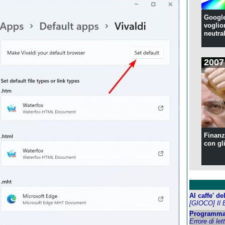
Google
voglion
neutral
2007
Finanzi
con gl
Al caffe' d
[GIOCO] Il 
Programma
Errore di let