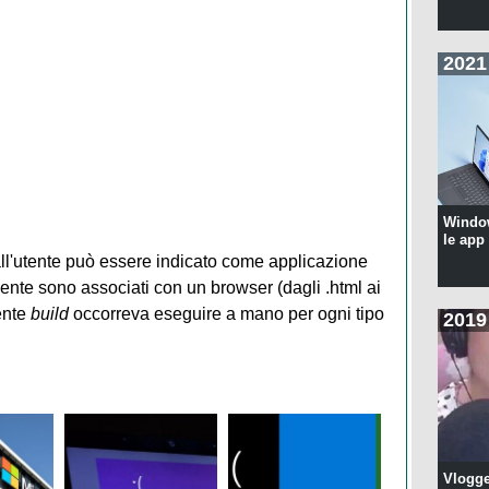
2021
Windo
le app
all'utente può essere indicato come applicazione
lmente sono associati con un browser (dagli .html ai
ente
build
occorreva eseguire a mano per ogni tipo
2019
Vlogge