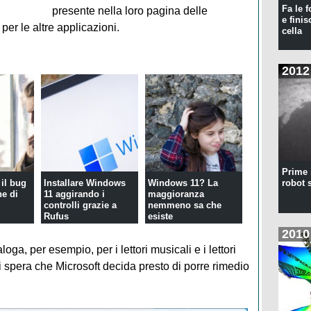
Fa le f
presente nella loro pagina delle
e finis
er le altre applicazioni.
cella
2012
Prime 
il bug
Installare Windows
Windows 11? La
robot 
ne di
11 aggirando i
maggioranza
controlli grazie a
nemmeno sa che
Rufus
esiste
2010
oga, per esempio, per i lettori musicali e i lettori
 Si spera che Microsoft decida presto di porre rimedio