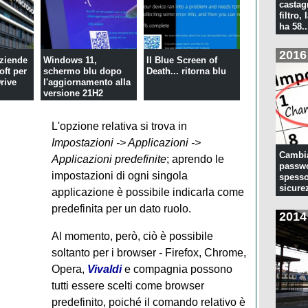
castagn
filtro, 
ha 58..
2016
aziende
Windows 11,
Il Blue Screen of
oft per
schermo blu dopo
Death... ritorna blu
rive
l'aggiornamento alla
versione 21H2
L'opzione relativa si trova in
Impostazioni -> Applicazioni ->
Cambia
Applicazioni predefinite
; aprendo le
passwo
impostazioni di ogni singola
spesso
sicure
applicazione è possibile indicarla come
predefinita per un dato ruolo.
2014
Al momento, però, ciò è possibile
soltanto per i browser - Firefox, Chrome,
Opera,
Vivaldi
e compagnia possono
tutti essere scelti come browser
predefinito, poiché il comando relativo è