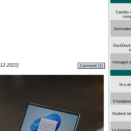
Cambio d
comp
Ammoderna
DuckDuck G
i
Immagini s
-12-2021]
Commenti (1)
IA e di
Il fondator
Studenti be
La funzion