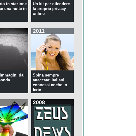
oto in stazione
Un kit per difendere
ce una notte in
la propria privacy
online
2011
immagini dal
Spina sempre
sonda
attaccata: italiani
connessi anche in
ferie
2008