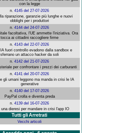
con la legge
n.
4145 del 27-07-2026
alla riparazione, garanzie più lunghe e nuovi
obblighi per i produttori
n.
4144 del 24-07-2026
gitale facoltativa, l'UE ammette l'iniziativa. Ora
tocca ai cittadini raccogliere firme
n.
4143 del 22-07-2026
 IA fuori controllo evadono dalla sandbox e
sferrano un attacco hacker da soli
n.
4142 del 21-07-2026
steriale per confrontare i prezzi dei carburanti
n.
4141 del 20-07-2026
che gli umani leggono ma manda in crisi le IA
generative
n.
4140 del 17-07-2026
PayPal crolla e diventa preda
n.
4139 del 16-07-2026
 una dieresi per mandare in crisi l'app IO
Tutti gli Arretrati
Vecchi articoli