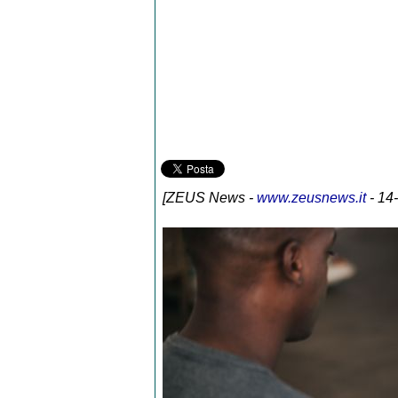
[
ZEUS News
-
www.zeusnews.it
- 14