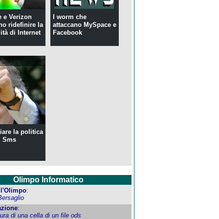
 e Verizon
I worm che
o ridefinire la
attaccano MySpace e
ità di Internet
Facebook
are la politica
i Sms
Olimpo Informatico
ell'Olimpo
:
Bersaglio
zione
:
tura di una cella di un file ods