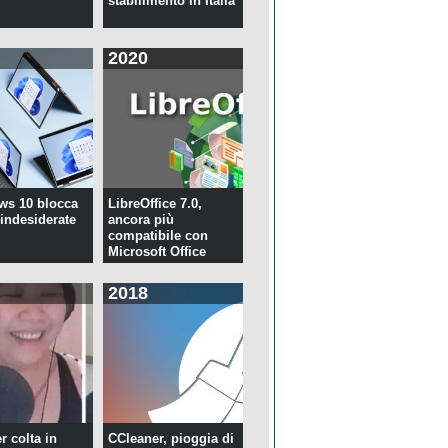
stabilimento in Italia
2020
ws 10 blocca
LibreOffice 7.0,
 indesiderate
ancora più
compatibile con
Microsoft Office
2018
r colta in
CCleaner, pioggia di