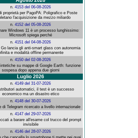
Agosto 2026
n.
4153 del 06-08-2026
i proprietà per PagoPA: Poligrafico e Poste
letano l'acquisizione da mezzo miliardo
n.
4152 del 05-08-2026
re Windows 11 è un processo lunghissimo:
Microsoft spiega perché
n.
4151 del 04-08-2026
o lancia gli anti-smart glass con autonomia
nfinita e modalità offline permanente
n.
4150 del 02-08-2026
intetiche su mappe di Google Earth: funzione
sospesa dopo appena due giorni
Luglio 2026
n.
4149 del 31-07-2026
stributori automatici, il test è un successo
economico ma un disastro etico
n.
4148 del 30-07-2026
e di Telegram ricercato a livello internazionale
n.
4147 del 29-07-2026
ccati a barare all'esame col trucco del prompt
invisibile
n.
4146 del 28-07-2026
e che cancella lo smartphone ti mette nei guai