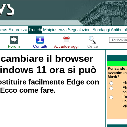
ocus
Sicurezza
Trucchi
Maipiusenza
Segnalazioni
Sondaggi
Antibufa
Forum
Contatti
Accadde oggi
Cerca
 cambiare il browser
Windows 11 ora si può
Pensando al
avveniment
Musk?
ostituire facilmente Edge con
El
El
. Ecco come fare.
pol
L'
un
Sp