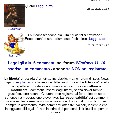
5-1-2023 18:22
Quoto!
Leggi tutto
28-12-2022 14:34
Gladiator
Tu pur conoscendone già i limiti ti ostini a riattivarlo?
Ecco perché è stato dismesso, è obsoleto.
Leggi tutto
23-12-2022 17:21
Maary79
Leggi gli altri 6 commenti
nel forum
Windows 11, 10
Inserisci un commento
- anche
se NON sei registrato
La liberta' di parola
e' un diritto inviolabile, ma nei forum di Zeus News
vige un
regolamento
che impone delle restrizioni e che l'utente e' tenuto
a rispettare. I moderatori si riservano il diritto di
cancellare o
modificare
i commenti inseriti dagli utenti, senza dover fornire
giustificazione alcuna. Gli utenti non registrati al forum inoltre sono
sottoposti a moderazione preventiva.
La responsabilita'
dei commenti
ricade esclusivamente sui rispettivi autori. I principali consigli: rimani
sempre in argomento; evita commenti offensivi, volgari, violenti o che
inneggiano all'illegalita'; non inserire dati personali, link inutili o spam in
generale.