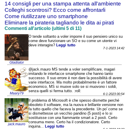
14 consigli per una stampa attenta all'ambiente
Colleghi scontrosi? Ecco come affrontarli
Come riutilizzare uno smartphone
Eliminare la pirateria tagliando le dita ai pirati
Commenti all'articolo (ultimi 5 di 11)
O tende soltanto a voler imporre il suo pensiero unico su
come deve funzionare un SO e su come un utente vi
deve interagire?
Leggi tutto
7-1-2023 14:42
Gladiator
@jack.mauro MS tende a voler semplificare, magari
imitando le interfacce smartphone che hanno tanto
successo. Il suo errore è non dare la possibilità di avere
varie interfacce. Ma molto probabilmente è un fattore
economico, MS si muove solo se si muovono i soldi,
senza quelli si ferma tutto. :roll:
Maary79
6-1-2023 00:54
Il problema di Microsoft è che spesso dismette perché
obsoleto il software, ma la nuova e brillante versione non
fa tutto quello che faceva la precedente. Un po' come se
si dismettesse un vecchio pandino (5 posti) e lo si
sostituisse con una fiammante smart a 2 posti. Certo
consuma meno. Certo ha il condizionatore. Certo
jack.mauro
inquina...
Leggi tutto