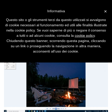
Vai alla versione desktop
×
Informativa
Come ripristinare il
Questo sito o gli strumenti terzi da questo utilizzati si avvalgono
Visualizzatore di Foto di
di cookie necessari al funzionamento ed utili alle finalità illustrate
Windows 7 in Windows 10 e
nella cookie policy. Se vuoi saperne di più o negare il consenso
a tutti o ad alcuni cookie, consulta la
cookie policy
.
11
Chiudendo questo banner, scorrendo questa pagina, cliccando
su un link o proseguendo la navigazione in altra maniera,
Più leggero e ricco di opzioni rispetto all'app
acconsenti all’uso dei cookie.
Foto, è ancora presente ma ben nascosto.