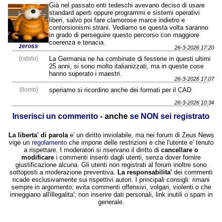
Già nel passato enti tedeschi avevano deciso di usare
standard aperti oppure programmi e sistemi operativi
liberi, salvo poi fare clamorose marce indietro e
contorsionismi strani. Vediamo se questa volta saranno
in grado di perseguire questo percorso con maggiore
coerenza e tenacia.
zeross
26-3-2026 17:20
{ratatu}
La Germania ne ha combinate di fesserie in questi ultimi
25 anni, si sono molto italianizzati, ma in queste cose
hanno superato i maestri.
26-3-2026 17:07
{llomb}
speriamo si ricordino anche dei formati per il CAD
26-3-2026 10:34
Inserisci un commento
- anche
se NON sei registrato
La liberta' di parola
e' un diritto inviolabile, ma nei forum di Zeus News
vige un
regolamento
che impone delle restrizioni e che l'utente e' tenuto
a rispettare. I moderatori si riservano il diritto di
cancellare o
modificare
i commenti inseriti dagli utenti, senza dover fornire
giustificazione alcuna. Gli utenti non registrati al forum inoltre sono
sottoposti a moderazione preventiva.
La responsabilita'
dei commenti
ricade esclusivamente sui rispettivi autori. I principali consigli: rimani
sempre in argomento; evita commenti offensivi, volgari, violenti o che
inneggiano all'illegalita'; non inserire dati personali, link inutili o spam in
generale.