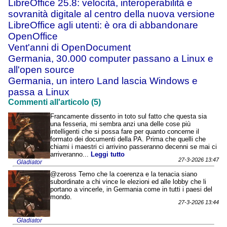
LibreOffice 25.8: velocità, interoperabilità e
sovranità digitale al centro della nuova versione
LibreOffice agli utenti: è ora di abbandonare
OpenOffice
Vent'anni di OpenDocument
Germania, 30.000 computer passano a Linux e
all'open source
Germania, un intero Land lascia Windows e
passa a Linux
Commenti all'articolo (5)
Francamente dissento in toto sul fatto che questa sia
una fesseria, mi sembra anzi una delle cose più
intelligenti che si possa fare per quanto concerne il
formato dei documenti della PA. Prima che quelli che
chiami i maestri ci arrivino passeranno decenni se mai ci
arriveranno...
Leggi tutto
27-3-2026 13:47
Gladiator
@zeross Temo che la coerenza e la tenacia siano
subordinate a chi vince le elezioni ed alle lobby che li
portano a vincerle, in Germania come in tutti i paesi del
mondo.
27-3-2026 13:44
Gladiator