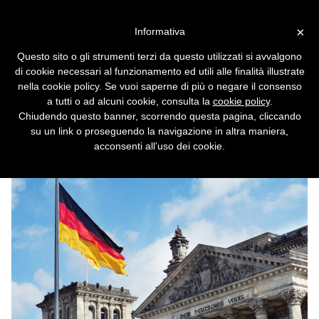
Vai alla versione desktop
×
Informativa
Formati aperti per legge in
Questo sito o gli strumenti terzi da questo utilizzati si avvalgono
Europa
di cookie necessari al funzionamento ed utili alle finalità illustrate
nella cookie policy. Se vuoi saperne di più o negare il consenso
La Germania rende obbligatorio ODF in tutta
a tutti o ad alcuni cookie, consulta la
cookie policy
.
la pubblica amministrazione, come già è in
Chiudendo questo banner, scorrendo questa pagina, cliccando
Francia e nel Regno Unito e come è
su un link o proseguendo la navigazione in altra maniera,
raccomandato in altri Paesi europei.
acconsenti all’uso dei cookie.