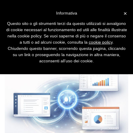
Vai alla versione desktop
×
Informativa
Claude entra in Word:
Questo sito o gli strumenti terzi da questo utilizzati si avvalgono
gestisce revisioni,
di cookie necessari al funzionamento ed utili alle finalità illustrate
formattazione e analisi dei
nella cookie policy. Se vuoi saperne di più o negare il consenso
a tutti o ad alcuni cookie, consulta la
cookie policy
.
documenti
Chiudendo questo banner, scorrendo questa pagina, cliccando
su un link o proseguendo la navigazione in altra maniera,
L'IA di Anthropic è già in Excel e PowerPoint.
acconsenti all’uso dei cookie.