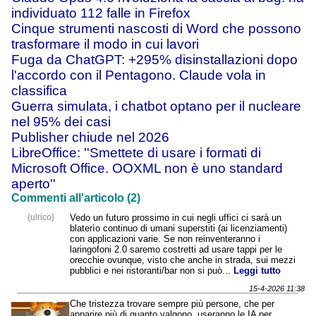
individuato 112 falle in Firefox
Cinque strumenti nascosti di Word che possono
trasformare il modo in cui lavori
Fuga da ChatGPT: +295% disinstallazioni dopo
l'accordo con il Pentagono. Claude vola in
classifica
Guerra simulata, i chatbot optano per il nucleare
nel 95% dei casi
Publisher chiude nel 2026
LibreOffice: ''Smettete di usare i formati di
Microsoft Office. OOXML non è uno standard
aperto''
Commenti all'articolo (2)
{ulrico}
Vedo un futuro prossimo in cui negli uffici ci sarà un
blaterìo continuo di umani superstiti (ai licenziamenti)
con applicazioni varie. Se non reinventeranno i
laringofoni 2.0 saremo costretti ad usare tappi per le
orecchie ovunque, visto che anche in strada, sui mezzi
pubblici e nei ristoranti/bar non si può...
Leggi tutto
15-4-2026 11:38
Che tristezza trovare sempre più persone, che per
apparire più di quanto valgono, useranno le IA per