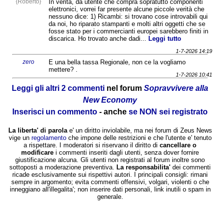
{Roberto}
In verità, da utente che compra sopratutto componenti
elettronici, vorrei far presente alcune piccole verità che
nessuno dice: 1) Ricambi: si trovano cose introvabili qui
da noi, ho riparato stampanti e molti altri oggetti che se
fosse stato per i commercianti europei sarebbero finiti in
discarica. Ho trovato anche dadi...
Leggi tutto
1-7-2026 14:19
zero
E una bella tassa Regionale, non ce la vogliamo
mettere? .
1-7-2026 10:41
Leggi gli altri 2 commenti
nel forum
Sopravvivere alla
New Economy
Inserisci un commento
- anche
se NON sei registrato
La liberta' di parola
e' un diritto inviolabile, ma nei forum di Zeus News
vige un
regolamento
che impone delle restrizioni e che l'utente e' tenuto
a rispettare. I moderatori si riservano il diritto di
cancellare o
modificare
i commenti inseriti dagli utenti, senza dover fornire
giustificazione alcuna. Gli utenti non registrati al forum inoltre sono
sottoposti a moderazione preventiva.
La responsabilita'
dei commenti
ricade esclusivamente sui rispettivi autori. I principali consigli: rimani
sempre in argomento; evita commenti offensivi, volgari, violenti o che
inneggiano all'illegalita'; non inserire dati personali, link inutili o spam in
generale.