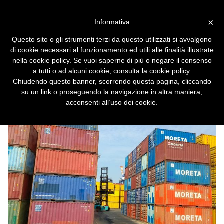
Vai alla versione desktop
×
Informativa
Pacchi extra-UE più costosi:
Questo sito o gli strumenti terzi da questo utilizzati si avvalgono
dazio europeo da luglio e
di cookie necessari al funzionamento ed utili alle finalità illustrate
tassa italiana a ottobre
nella cookie policy. Se vuoi saperne di più o negare il consenso
a tutti o ad alcuni cookie, consulta la
cookie policy
.
E a novembre dovrebbe debuttare
Chiudendo questo banner, scorrendo questa pagina, cliccando
un'ulteriore tassa UE da 2 euro.
su un link o proseguendo la navigazione in altra maniera,
acconsenti all’uso dei cookie.