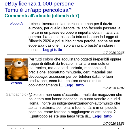
eBay licenza 1.000 persone
Temu è un'app pericolosa?
Commenti all'articolo (ultimi 5 di 7)
pippo ds
I cinesi troveranno la soluzione se non per il dazio
europeo, per quello ulteriore italiano facendo passare la
merce in un paese europeo e importandola in italia via
gomma. La tassa italiana fu introdotta con la Legge di
Bilancio 2026 e poi subito ritirata perchè, anche se non
ebbe applicazione, il solo annuncio basto' a indurre i
cinesi...
Leggi tutto
1-7-2026 20:35
Per tutti coloro che acquistano oggetti irreperibili oppure
troppo di difficili da trovare in italia, e non solo di
elettronica, ma anche di sartoria, meccanica di
precisione, sopratutto minuteria, certi materiali per
decoupage, accessori per per telefoni datati o fuori
produzione, ecco tutti costoro devono subirsi
zeross
obbligatoriamente i...
Leggi tutto
1-7-2026 16:07
{campagnolo}
@ zeross non sono d'accordo... molti dei magazzini che
hai citato non hanno neanche un punto vendita a sud di
Roma, inoltre un indigente/anziano/non-automunito che
abita in estrema periferia, o fuori città, o in un piccolo
paesino, come farebbe a raggiungere questi negozi?
...purtroppo esiste una larga fetta di...
Leggi tutto
1-7-2026 15:56