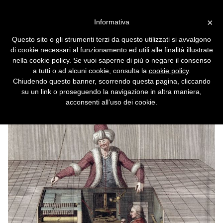
Vai alla versione desktop
×
Informativa
Fine di un'era per il Turco
Questo sito o gli strumenti terzi da questo utilizzati si avvalgono
Meccanico di Amazon: stop ai
di cookie necessari al funzionamento ed utili alle finalità illustrate
nuovi clienti
nella cookie policy. Se vuoi saperne di più o negare il consenso
a tutti o ad alcuni cookie, consulta la
cookie policy
.
Nell'era della IA, il servizio di crowdsourcing
Chiudendo questo banner, scorrendo questa pagina, cliccando
non ha quasi più ragione di esistere.
su un link o proseguendo la navigazione in altra maniera,
acconsenti all’uso dei cookie.