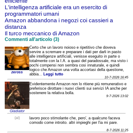
efficiente
L'intelligenza artificiale era un esercito di
programmatori umani
Amazon abbandona i negozi coi cassieri a
distanza
Il turco meccanico di Amazon
Commenti all'articolo (3)
Certo che un lavoro noioso e ripetitivo che doveva
servire a scremare e preparare i dati per darli in pasto
alle intelligenze artificiali, venisse eseguito in parte o
totalmente con la I.A. a quasi del paradossale, ma visto i
pochi compensi non sembra cosi innaturale, e quindi
logico che Amazon una volta accortasi della questione,
zeross
abbia...
Leggi tutto
10-7-2026 16:45
Evidentemente Amazon non lo ritiene più remunerativo e
preferisce dirottare i nuovi clienti sui servizi IA anche per
sostenere la relativa bolla.
9-7-2026 13:02
Gladiator
{al}
lavoro poco stimolante che, pero', a qualcuno faceva
comodo come introito. altri impieghi per l'ia mi pare.
8-7-2026 11:25