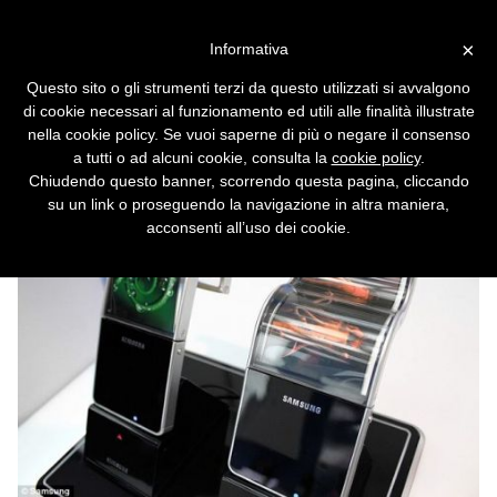
Vai alla versione desktop
×
Informativa
Samsung annuncia il cellulare
Questo sito o gli strumenti terzi da questo utilizzati si avvalgono
col display curvo
di cookie necessari al funzionamento ed utili alle finalità illustrate
nella cookie policy. Se vuoi saperne di più o negare il consenso
L'azienda coreana è pronta a lanciare il
a tutti o ad alcuni cookie, consulta la
cookie policy
.
primo smartphone arrotolabile.
Chiudendo questo banner, scorrendo questa pagina, cliccando
su un link o proseguendo la navigazione in altra maniera,
acconsenti all’uso dei cookie.