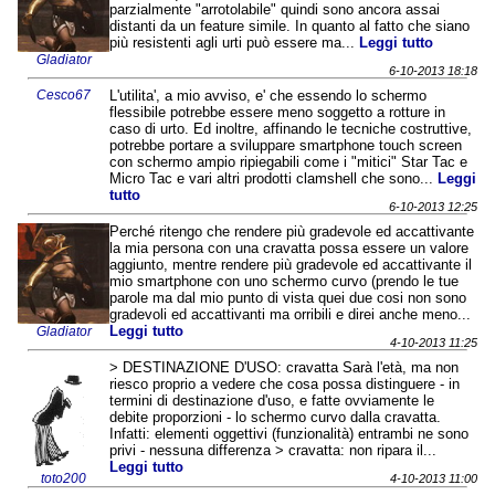
parzialmente "arrotolabile" quindi sono ancora assai
distanti da un feature simile. In quanto al fatto che siano
più resistenti agli urti può essere ma...
Leggi tutto
Gladiator
6-10-2013 18:18
Cesco67
L'utilita', a mio avviso, e' che essendo lo schermo
flessibile potrebbe essere meno soggetto a rotture in
caso di urto. Ed inoltre, affinando le tecniche costruttive,
potrebbe portare a sviluppare smartphone touch screen
con schermo ampio ripiegabili come i "mitici" Star Tac e
Micro Tac e vari altri prodotti clamshell che sono...
Leggi
tutto
6-10-2013 12:25
Perché ritengo che rendere più gradevole ed accattivante
la mia persona con una cravatta possa essere un valore
aggiunto, mentre rendere più gradevole ed accattivante il
mio smartphone con uno schermo curvo (prendo le tue
parole ma dal mio punto di vista quei due cosi non sono
gradevoli ed accattivanti ma orribili e direi anche meno...
Leggi tutto
Gladiator
4-10-2013 11:25
> DESTINAZIONE D'USO: cravatta Sarà l'età, ma non
riesco proprio a vedere che cosa possa distinguere - in
termini di destinazione d'uso, e fatte ovviamente le
debite proporzioni - lo schermo curvo dalla cravatta.
Infatti: elementi oggettivi (funzionalità) entrambi ne sono
privi - nessuna differenza > cravatta: non ripara il...
Leggi tutto
toto200
4-10-2013 11:00