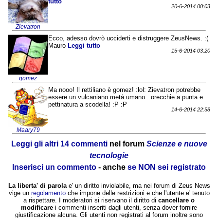
tutto
20-6-2014 00:03
Zievatron
Ecco, adesso dovrò ucciderti e distruggere ZeusNews. :(
Mauro
Leggi tutto
15-6-2014 03:20
gomez
Ma nooo! Il rettiliano è gomez! :lol: Zievatron potrebbe
essere un vulcaniano metá umano...orecchie a punta e
pettinatura a scodella! :P :P
14-6-2014 22:58
Maary79
Leggi gli altri 14 commenti
nel forum
Scienze e nuove
tecnologie
Inserisci un commento
- anche
se NON sei registrato
La liberta' di parola
e' un diritto inviolabile, ma nei forum di Zeus News
vige un
regolamento
che impone delle restrizioni e che l'utente e' tenuto
a rispettare. I moderatori si riservano il diritto di
cancellare o
modificare
i commenti inseriti dagli utenti, senza dover fornire
giustificazione alcuna. Gli utenti non registrati al forum inoltre sono