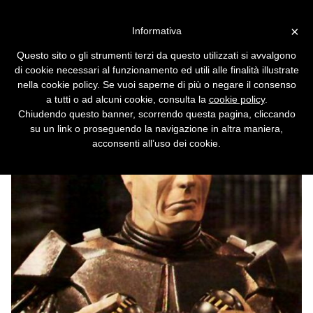
Vai alla versione desktop
×
Informativa
Test di Turing ''superato'',
Questo sito o gli strumenti terzi da questo utilizzati si avvalgono
emergono i particolari
di cookie necessari al funzionamento ed utili alle finalità illustrate
nella cookie policy. Se vuoi saperne di più o negare il consenso
Finalmente qualche dettaglio dai giudici.
a tutti o ad alcuni cookie, consulta la
cookie policy
.
Chiudendo questo banner, scorrendo questa pagina, cliccando
su un link o proseguendo la navigazione in altra maniera,
acconsenti all’uso dei cookie.