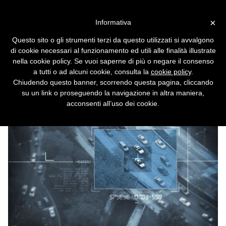
Vai alla versione desktop
×
Informativa
Spyware di stato: le app
Questo sito o gli strumenti terzi da questo utilizzati si avvalgono
spione del governo
di cookie necessari al funzionamento ed utili alle finalità illustrate
nella cookie policy. Se vuoi saperne di più o negare il consenso
È tutto italiano lo spyware usato da governi e
a tutti o ad alcuni cookie, consulta la
cookie policy
.
forze di polizia per violare PC, smartphone e
Chiudendo questo banner, scorrendo questa pagina, cliccando
tablet.
su un link o proseguendo la navigazione in altra maniera,
acconsenti all’uso dei cookie.