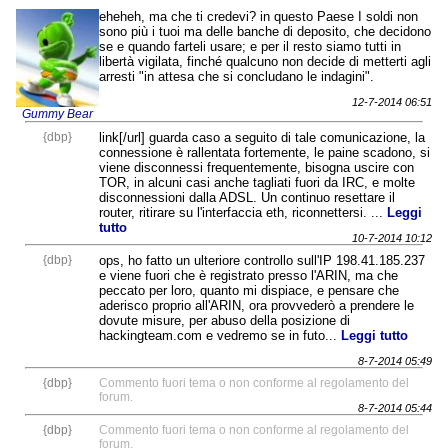
eheheh, ma che ti credevi? in questo Paese I soldi non
sono più i tuoi ma delle banche di deposito, che decidono
se e quando farteli usare; e per il resto siamo tutti in
libertà vigilata, finché qualcuno non decide di metterti agli
arresti "in attesa che si concludano le indagini".
12-7-2014 06:51
Gummy Bear
{dbp}
link[/url] guarda caso a seguito di tale comunicazione, la
connessione è rallentata fortemente, le paine scadono, si
viene disconnessi frequentemente, bisogna uscire con
TOR, in alcuni casi anche tagliati fuori da IRC, e molte
disconnessioni dalla ADSL. Un continuo resettare il
router, ritirare su l'interfaccia eth, riconnettersi. ...
Leggi
tutto
10-7-2014 10:12
{dbp}
ops, ho fatto un ulteriore controllo sull'IP 198.41.185.237
e viene fuori che è registrato presso l'ARIN, ma che
peccato per loro, quanto mi dispiace, e pensare che
aderisco proprio all'ARIN, ora provvederò a prendere le
dovute misure, per abuso della posizione di
hackingteam.com e vedremo se in futo...
Leggi tutto
8-7-2014 05:49
{dbp}
Commento fuori tema o non conforme al regolamento del
forum.
8-7-2014 05:44
{dbp}
Commento fuori tema o non conforme al regolamento del
forum.