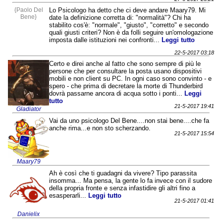
{Paolo Del
Lo Psicologo ha detto che ci deve andare Maary79. Mi
Bene}
date la definizione corretta di: "normalità"? Chi ha
stabilito cos'è: "normale", "giusto", "corretto" e secondo
quali giusti criteri? Non è da folli seguire un'omologazione
imposta dalle istituzioni nei confronti...
Leggi tutto
22-5-2017 03:18
Certo e direi anche al fatto che sono sempre di più le
persone che per consultare la posta usano dispositivi
mobili e non client su PC. In ogni caso sono convinto - e
spero - che prima di decretare la morte di Thunderbird
dovrà passarne ancora di acqua sotto i ponti...
Leggi
tutto
21-5-2017 19:41
Gladiator
Vai da uno psicologo Del Bene....non stai bene....che fa
anche rima...e non sto scherzando.
21-5-2017 15:54
Maary79
Ah è così che ti guadagni da vivere? Tipo parassita
insomma... Ma pensa, la gente lo fa invece con il sudore
della propria fronte e senza infastidire gli altri fino a
esasperarli...
Leggi tutto
21-5-2017 01:41
Danielix