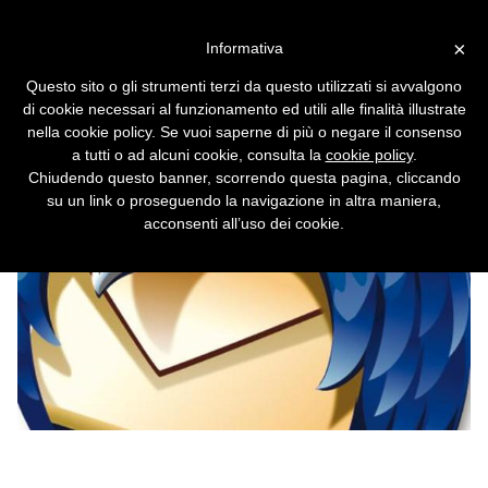
Vai alla versione desktop
×
Informativa
Mozilla scarica Thunderbird
Questo sito o gli strumenti terzi da questo utilizzati si avvalgono
Lo sviluppo del software di posta d'ora in poi
di cookie necessari al funzionamento ed utili alle finalità illustrate
sarà indipendente.
nella cookie policy. Se vuoi saperne di più o negare il consenso
a tutti o ad alcuni cookie, consulta la
cookie policy
.
Chiudendo questo banner, scorrendo questa pagina, cliccando
su un link o proseguendo la navigazione in altra maniera,
acconsenti all’uso dei cookie.