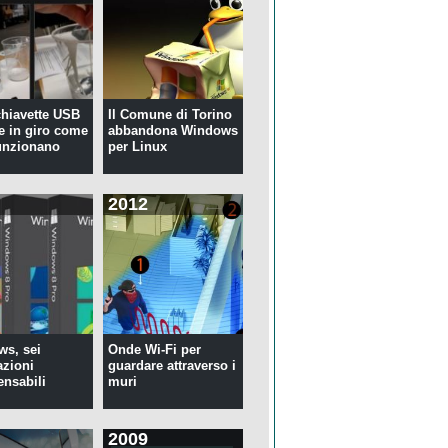
 chiavette USB
Il Comune di Torino
te in giro come
abbandona Windows
unzionano
per Linux
2012
s, sei
Onde Wi-Fi per
azioni
guardare attraverso i
ensabili
muri
2009