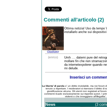
Commenti all'articolo (2)
Ottima notizia! Uso da tempo 
installarlo anche sui dispositivi
Gladiator
{enrico}
Umh .... datemi pure del retro
mollare fin che non stramazzerà
da internetexpolerer quando net
mi delude.
Inserisci un comme
La liberta' di parola
e' un diritto inviolabile, ma nei forum
tenuto a rispettare. I moderatori si riservano il diritto di
c
giustificazione alcuna. Gli utenti non registrati al for
commenti ricade esclusivamente sui rispettivi autori. I pri
violenti o che inneggiano all'illegalita'
News
(3 com