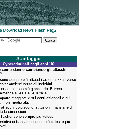
la
Download
News
Flash
Pag2
Sondaggio
Cybercriminali negli anni '10
 come stanno cambiando gli attacchi
i?
 sono sempre più attacchi automatizzati verso
server anziché verso gli individui.
i attacchi sono più globali, dall'Europa
'America all'Asia all'Australia.
impatto maggiore è sui conti aziendali e sui
trimoni medio alti.
i attacchi colpiscono istituzioni finanziarie di
tte le dimensioni.
i hacker sono sempre più veloci.
tentativi di transazioni sono più estesi e più
vati.