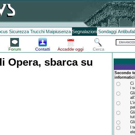
ocus
Sicurezza
Trucchi
Maipiusenza
Segnalazioni
Sondaggi
Antibufa
Forum
Contatti
Accadde oggi
Cerca
 di Opera, sbarca su
Secondo te
informatic
Ci
i 
Gl
all
L'
pa
Gl
tu
Gl
I 
ele