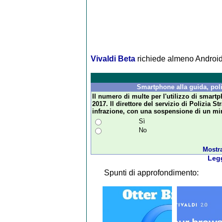
Vivaldi Beta
richiede almeno Android 
Smartphone alla guida, poli
Il numero di multe per l'utilizzo di smar
2017. Il direttore del servizio di Polizia St
infrazione, con una sospensione di un min
Sì
No
Mostra 
Legg
Spunti di approfondimento: