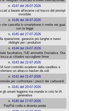
e di Telegram ricercato a livello internazionale
n.
4147 del 29-07-2026
ccati a barare all'esame col trucco del prompt
invisibile
n.
4146 del 28-07-2026
e che cancella lo smartphone ti mette nei guai
con la legge
n.
4145 del 27-07-2026
alla riparazione, garanzie più lunghe e nuovi
obblighi per i produttori
n.
4144 del 24-07-2026
gitale facoltativa, l'UE ammette l'iniziativa. Ora
tocca ai cittadini raccogliere firme
n.
4143 del 22-07-2026
 IA fuori controllo evadono dalla sandbox e
sferrano un attacco hacker da soli
n.
4142 del 21-07-2026
steriale per confrontare i prezzi dei carburanti
n.
4141 del 20-07-2026
che gli umani leggono ma manda in crisi le IA
generative
n.
4140 del 17-07-2026
PayPal crolla e diventa preda