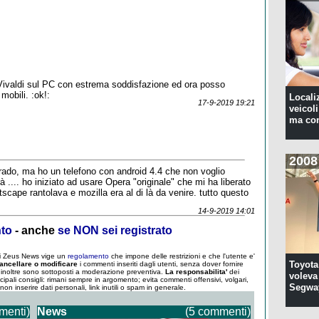
Vivaldi sul PC con estrema soddisfazione ed ora posso
 mobili. :ok!:
Locali
17-9-2019 19:21
veicoli
ma con
2008
grado, ma ho un telefono con android 4.4 che non voglio
 .... ho iniziato ad usare Opera "originale" che mi ha liberato
scape rantolava e mozilla era al di là da venire. tutto questo
14-9-2019 14:01
nto
- anche
se NON sei registrato
 di Zeus News vige un
regolamento
che impone delle restrizioni e che l'utente e'
Toyota
ancellare o modificare
i commenti inseriti dagli utenti, senza dover fornire
um inoltre sono sottoposti a moderazione preventiva.
La responsabilita'
dei
voleva 
ncipali consigli: rimani sempre in argomento; evita commenti offensivi, volgari,
Segwa
; non inserire dati personali, link inutili o spam in generale.
menti)
News
(5 commenti)