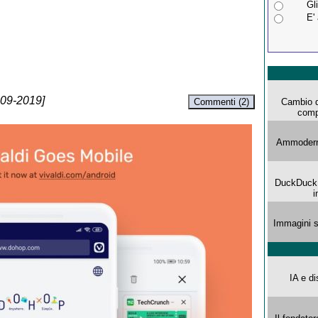
Gli
E'
-09-2019]
Commenti (2)
Cambio d
comp
Ammoderna
DuckDuck G
i
Immagini s
IA e di