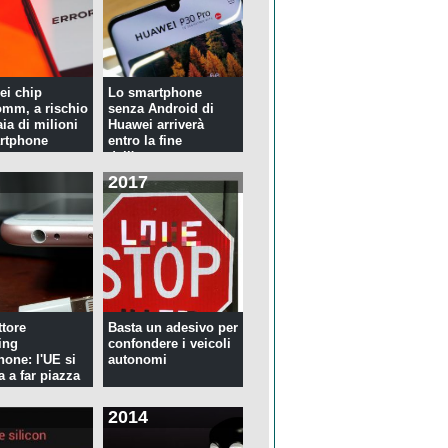
ei chip
Lo smartphone
mm, a rischio
senza Android di
ia di milioni
Huawei arriverà
rtphone
entro la fine
dell'anno
2017
tore
Basta un adesivo per
ing
confondere i veicoli
hone: l'UE si
autonomi
a a far piazza
2014