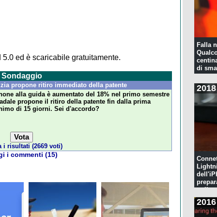
Falla n
Qualco
5.0 ed è scaricabile gratuitamente.
centina
di sma
Sondaggio
zia propone ritiro immediato della patente
2018
tphone alla guida è aumentato del 18% nel primo semestre
radale propone il ritiro della patente fin dalla prima
imo di 15 giorni. Sei d'accordo?
i risultati (2669 voti)
i i commenti (15)
Connet
Lightn
dell'iP
prepar
pulita
2016