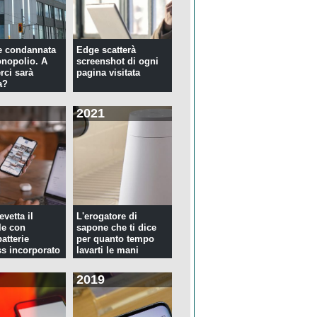
e condannata
Edge scatterà
nopolio. A
screenshot di ogni
rci sarà
pagina visitata
a?
2021
evetta il
L'erogatore di
le con
sapone che ti dice
atterie
per quanto tempo
ss incorporato
lavarti le mani
2019