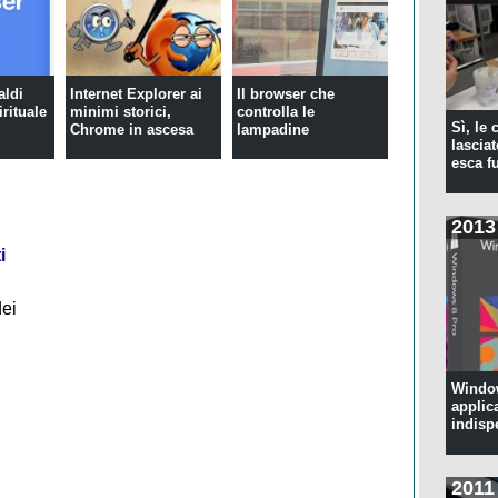
aldi
Internet Explorer ai
Il browser che
irituale
minimi storici,
controlla le
Sì, le
Chrome in ascesa
lampadine
lascia
esca f
2013
i
dei
Window
applic
indisp
2011