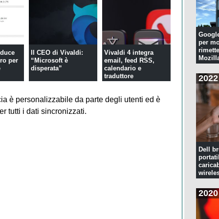
Googl
per mo
rimette
oduce
Il CEO di Vivaldi:
Vivaldi 4 integra
Mozill
oro per
“Microsoft è
email, feed RSS,
e
disperata”
calendario e
traduttore
2022
cia è personalizzabile da parte degli utenti ed è
 tutti i dati sincronizzati.
Dell br
portati
caricab
wirele
2020