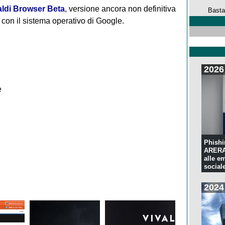
aldi Browser Beta
, versione ancora non definitiva
Basta
 con il sistema operativo di Google.
2026
e
Phishi
ARERA:
alle e
sociale
2024