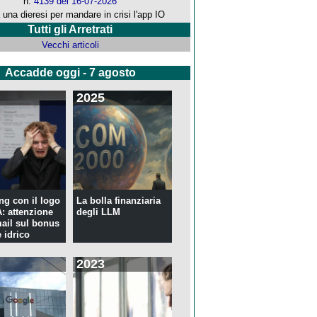
n.
4139 del 16-07-2026
 una dieresi per mandare in crisi l'app IO
Tutti gli Arretrati
Vecchi articoli
Accadde oggi - 7 agosto
2025
ng con il logo
La bolla finanziaria
 attenzione
degli LLM
mail sul bonus
 idrico
2023