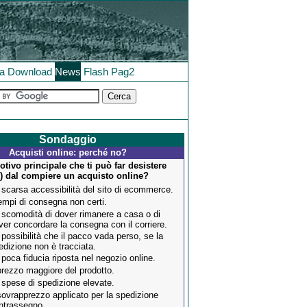
la
Download
News
Flash
Pag2
Sondaggio
Acquisti online: perché no?
otivo principale che ti può far desistere
o
) dal compiere un acquisto online?
 scarsa accessibilità del sito di ecommerce.
tempi di consegna non certi.
 scomodità di dover rimanere a casa o di
ver concordare la consegna con il corriere.
 possibilità che il pacco vada perso, se la
edizione non è tracciata.
 poca fiducia riposta nel negozio online.
 prezzo maggiore del prodotto.
 spese di spedizione elevate.
 sovrapprezzo applicato per la spedizione
ntrassegno.