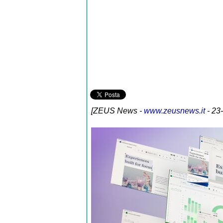
[
ZEUS News
-
www.zeusnews.it
- 23