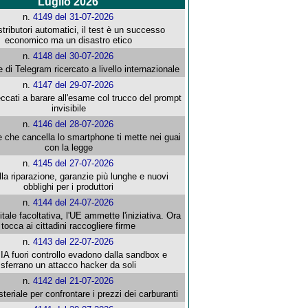
Luglio 2026
n.
4149 del 31-07-2026
stributori automatici, il test è un successo
economico ma un disastro etico
n.
4148 del 30-07-2026
e di Telegram ricercato a livello internazionale
n.
4147 del 29-07-2026
ccati a barare all'esame col trucco del prompt
invisibile
n.
4146 del 28-07-2026
e che cancella lo smartphone ti mette nei guai
con la legge
n.
4145 del 27-07-2026
alla riparazione, garanzie più lunghe e nuovi
obblighi per i produttori
n.
4144 del 24-07-2026
gitale facoltativa, l'UE ammette l'iniziativa. Ora
tocca ai cittadini raccogliere firme
n.
4143 del 22-07-2026
 IA fuori controllo evadono dalla sandbox e
sferrano un attacco hacker da soli
n.
4142 del 21-07-2026
steriale per confrontare i prezzi dei carburanti