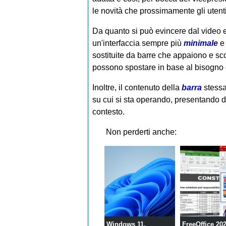
le novità che prossimamente gli utent
Da quanto si può evincere dal video e
un'interfaccia sempre più
minimale
e 
sostituite da barre che appaiono e s
possono spostare in base al bisogno
Inoltre, il contenuto della
barra
stessa
su cui si sta operando, presentando di 
contesto.
Non perderti anche:
Windows 11,
FreeOffice 202