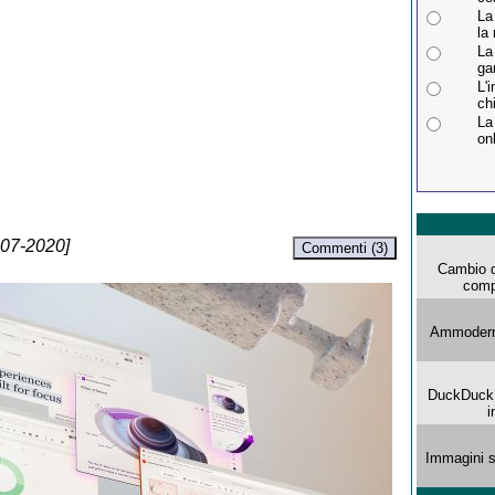
La
la
La
ga
L'
ch
La
onl
-07-2020]
Commenti (3)
Cambio d
comp
Ammoderna
DuckDuck G
i
Immagini s