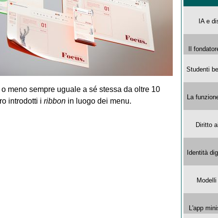
IA e di
Il fondator
Studenti be
 o meno sempre uguale a sé stessa da oltre 10
La funzion
o introdotti i
ribbon
in luogo dei menu.
Diritto 
Identità di
Modelli
L'app mini