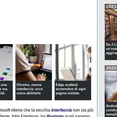
2023
Da Z-L
un'est
aggira
2020
a una
Chrome, nuova
Edge scatterà
is ma
interfaccia: ecco
screenshot di ogni
ità
come abilitarla
pagina visitata
Androi
osoft ritiene che la vecchia
interfaccia
non sia più
condiv
sempli
sidente John Friedman, ha
illustrato
quali saranno