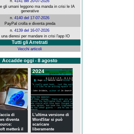
n.
4141 del 20-07-2026
che gli umani leggono ma manda in crisi le IA
generative
n.
4140 del 17-07-2026
PayPal crolla e diventa preda
n.
4139 del 16-07-2026
 una dieresi per mandare in crisi l'app IO
Tutti gli Arretrati
Vecchi articoli
Accadde oggi - 8 agosto
2024
faccia di
L'ultima versione di
ws diventa
WordStar si può
ource:
scaricare
ft metterà il
liberamente