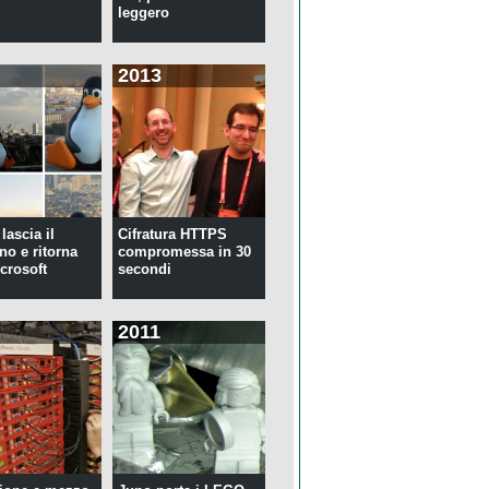
leggero
2013
lascia il
Cifratura HTTPS
no e ritorna
compromessa in 30
crosoft
secondi
2011