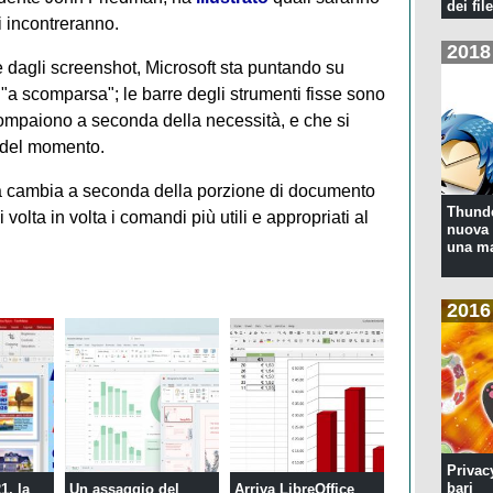
dei file
i incontreranno.
2018
 dagli screenshot, Microsoft sta puntando su
"a scomparsa"; le barre degli strumenti fisse sono
compaiono a seconda della necessità, e che si
 del momento.
 cambia a seconda della porzione di documento
Thunde
volta in volta i comandi più utili e appropriati al
nuova 
una ma
2016
Privac
bari
1, la
Un assaggio del
Arriva LibreOffice