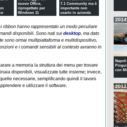
nuovo Office,
7.1 Community ma è
on
riprogettato per
importante non
ce
Windows 11
usarlo in azienda
2014
«i ribbon hanno rappresentato un modo peculiare
comandi disponibili. Sono nati sui
desktop
, ma dato
te sono ormai multipiattaforma e multidispositivo,
enzioni e i comandi sensibili al contesto avranno in
Napoli 
parare a memoria la struttura dei menu per trovare
Pingui
con Mi
tinaia disponibili, visualizzate tutte insieme; invece,
uelle necessarie, semplificando quindi il lavoro
pprendere e utilizzare il software.
2012