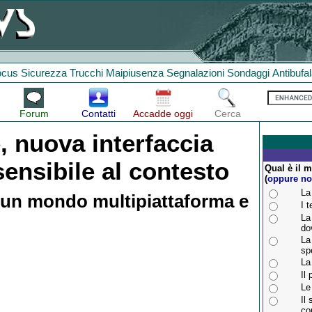
ocus
Sicurezza
Trucchi
Maipiusenza
Segnalazioni
Sondaggi
Antibufa
Forum
Contatti
Accadde oggi
Cerca
, nuova interfaccia
ensibile al contesto
Qual è il m
(
oppure n
La
r un mondo multipiattaforma e
I 
La
do
La
sp
La
Il
Le
Il
co