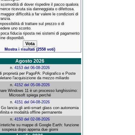
 scomodità di dover rispedire il pacco qualora
 merce ricevuta sia danneggiata o difettosa.
 maggior difficoltà a far valere le condizioni di
ranzia.
impossibilità di trattare sul prezzo o di
iedere uno sconto.
 poca fiducia riposta nei sistemi di pagamento
ine disponibili.
Mostra i risultati (2558 voti)
Agosto 2026
n.
4153 del 06-08-2026
i proprietà per PagoPA: Poligrafico e Poste
letano l'acquisizione da mezzo miliardo
n.
4152 del 05-08-2026
re Windows 11 è un processo lunghissimo:
Microsoft spiega perché
n.
4151 del 04-08-2026
o lancia gli anti-smart glass con autonomia
nfinita e modalità offline permanente
n.
4150 del 02-08-2026
intetiche su mappe di Google Earth: funzione
sospesa dopo appena due giorni