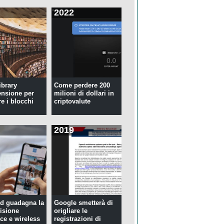
2022
ibrary
Come perdere 200
ensione per
milioni di dollari in
re i blocchi
criptovalute
2019
d guadagna la
Google smetterà di
isione
origliare le
ce e wireless
registrazioni di