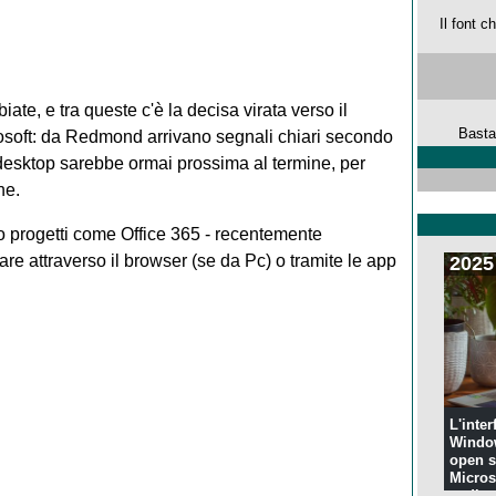
Il font 
ate, e tra queste c'è la decisa virata verso il
Basta
osoft: da Redmond arrivano segnali chiari secondo
i desktop sarebbe ormai prossima al termine, per
ne.
 progetti come Office 365 - recentemente
zare attraverso il browser (se da Pc) o tramite le app
2025
L'inter
Windo
open s
Microso
codi...