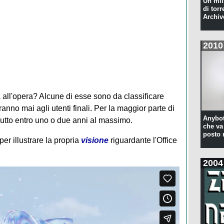
Un mil
di torr
Archiv
2010
all'opera? Alcune di esse sono da classificare
ranno mai agli utenti finali. Per la maggior parte di
Anybot
tto entro uno o due anni al massimo.
che va 
posto 
per illustrare la propria
visione
riguardante l'Office
2004