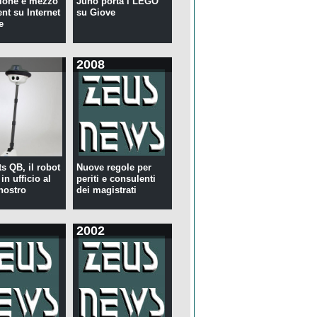
ione e mezzo
Juno porta i LEGO
ent su Internet
su Giove
e
2008
s QB, il robot
Nuove regole per
in ufficio al
periti e consulenti
nostro
dei magistrati
2002