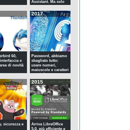
Assistant. Ma solo
per tre...
2017
rbird 60,
Password, abbiamo
interfaccia e
sbagliato tutto:
rea di novità
usare numeri,
maiuscole e caratteri
speciali ...
2015
y, sicurezza e
Arriva LibreOffice
5.0, più efficiente e