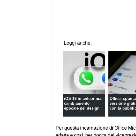
Leggi anche:
iOS 19 in anteprima,
Office, spunt
cambiamento
versione grat
epocale nel design
con la pubblic
Per questa incarnazione di Office Micr
adatta e così, per bocca del vicepre