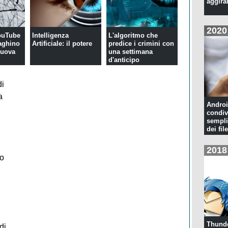
aggira
2020
YouTube
Intelligenza
L'algoritmo che
aghino
Artificiale: il potere
predice i crimini con
 nuova
una settimana
d'anticipo
di
a
Androi
condiv
sempli
dei file
2018
do
Thunde
di