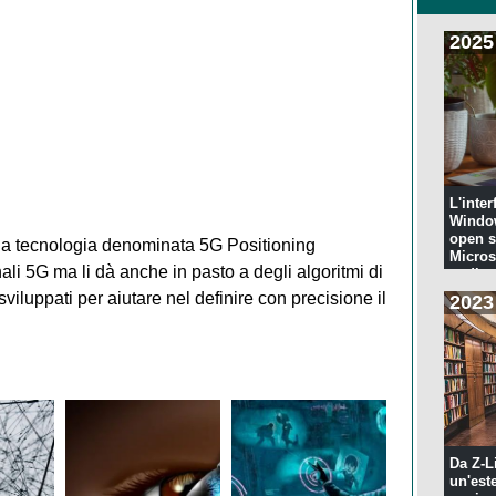
2025
L'inter
Windo
open s
a tecnologia denominata 5G Positioning
Microso
ali 5G ma li dà anche in pasto a degli algoritmi di
codi...
sviluppati per aiutare nel definire con precisione il
2023
Da Z-L
un'est