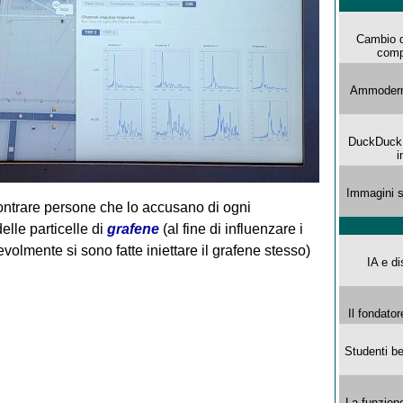
Cambio d
comp
Ammoderna
DuckDuck G
i
Immagini s
ontrare persone che lo accusano di ogni
elle particelle di
grafene
(al fine di influenzare i
olmente si sono fatte iniettare il grafene stesso)
IA e di
Il fondator
Studenti be
La funzion