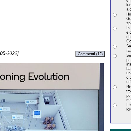
ef
lu
a 
Ho
Go
sp
In
è 
ch
Go
Sa
fa
-05-2022]
Commenti (12)
Se
po
in
ba
un
o 
un'
Ri
tr
po
ma
I 
lo