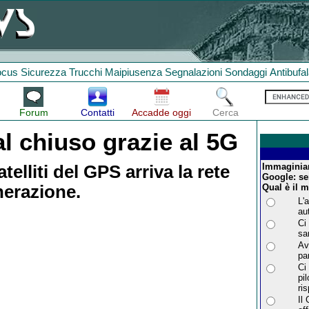
ocus
Sicurezza
Trucchi
Maipiusenza
Segnalazioni
Sondaggi
Antibufa
Forum
Contatti
Accadde oggi
Cerca
l chiuso grazie al 5G
Immaginia
elliti del GPS arriva la rete
Google: se
nerazione.
Qual è il 
L'
au
Ci
sar
Av
par
Ci
pi
ri
Il