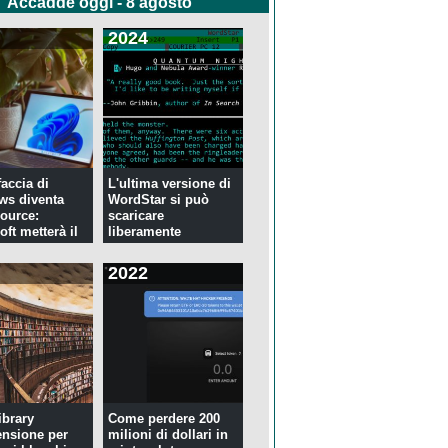
Accadde oggi - 8 agosto
2024
faccia di
L'ultima versione di
ws diventa
WordStar si può
ource:
scaricare
ft metterà il
liberamente
2022
ibrary
Come perdere 200
ensione per
milioni di dollari in