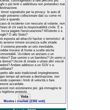
ficiente, costringendoci a fare percorsi più
nghi o più lenti o addirittura non portandoci mai
destinazione.
 timori soprattutto per la privacy: le auto di
ogle potranno collezionare dati su come mi
osto e quando.
 caso di incidente con nessuno al volante, non
chiaro di chi sarà la responsabilità civile. E a
i tocca pagare l'assicurazione? All'utente o a
ogle? O allo Stato?
rà esposta ad attacchi hacker o terroristici: di
tto avremo minore sicurezza sulle strade.
 il sistema prevede un urto inevitabile,
trebbe trovarsi di fronte a scelte etiche
sormontabili. Uccidere un anziano o un
mbino? Due uomini o un bambino? Un uomo o
a donna? Uscire di strada o urtare altri veicoli
pedoni? Andare addosso a un SUV o a
utilitaria?
spetto alle auto tradizionali impiegheranno
oppo tempo ad arrivare a destinazione, non
tendo superare i limiti di velocità o fare
novre azzardate.
tassisti non esisteranno più: già immagino le
ro legittime proteste.
Mostra i risultati (2302 voti)