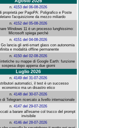
Agosto 2026
n.
4153 del 06-08-2026
i proprietà per PagoPA: Poligrafico e Poste
letano l'acquisizione da mezzo miliardo
n.
4152 del 05-08-2026
re Windows 11 è un processo lunghissimo:
Microsoft spiega perché
n.
4151 del 04-08-2026
o lancia gli anti-smart glass con autonomia
nfinita e modalità offline permanente
n.
4150 del 02-08-2026
intetiche su mappe di Google Earth: funzione
sospesa dopo appena due giorni
Luglio 2026
n.
4149 del 31-07-2026
stributori automatici, il test è un successo
economico ma un disastro etico
n.
4148 del 30-07-2026
e di Telegram ricercato a livello internazionale
n.
4147 del 29-07-2026
ccati a barare all'esame col trucco del prompt
invisibile
n.
4146 del 28-07-2026
e che cancella lo smartphone ti mette nei guai