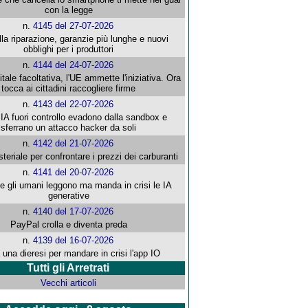
con la legge
n.
4145 del 27-07-2026
alla riparazione, garanzie più lunghe e nuovi
obblighi per i produttori
n.
4144 del 24-07-2026
gitale facoltativa, l'UE ammette l'iniziativa. Ora
tocca ai cittadini raccogliere firme
n.
4143 del 22-07-2026
 IA fuori controllo evadono dalla sandbox e
sferrano un attacco hacker da soli
n.
4142 del 21-07-2026
steriale per confrontare i prezzi dei carburanti
n.
4141 del 20-07-2026
che gli umani leggono ma manda in crisi le IA
generative
n.
4140 del 17-07-2026
PayPal crolla e diventa preda
n.
4139 del 16-07-2026
 una dieresi per mandare in crisi l'app IO
Tutti gli Arretrati
Vecchi articoli