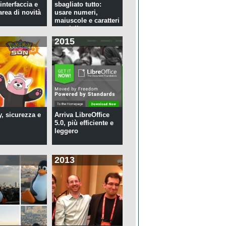
interfaccia e
sbagliato tutto:
rea di novità
usare numeri,
maiuscole e caratteri
speciali ...
2015
y, sicurezza e
Arriva LibreOffice
5.0, più efficiente e
leggero
2013