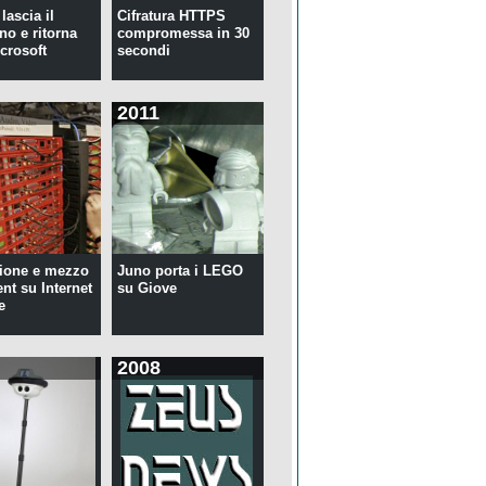
lascia il
Cifratura HTTPS
no e ritorna
compromessa in 30
crosoft
secondi
2011
ione e mezzo
Juno porta i LEGO
ent su Internet
su Giove
e
2008