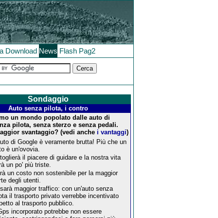
la
Download
News
Flash
Pag2
Sondaggio
Auto senza pilota, i contro
mo un mondo popolato dalle auto di
nza pilota, senza sterzo e senza pedali.
maggior svantaggio? (vedi anche
i vantaggi
)
auto di Google è veramente brutta! Più che un
to è un'ovovia.
 toglierà il piacere di guidare e la nostra vita
à un po' più triste.
rà un costo non sostenibile per la maggior
te degli utenti.
 sarà maggior traffico: con un'auto senza
lota il trasporto privato verrebbe incentivato
spetto al trasporto pubblico.
 Gps incorporato potrebbe non essere