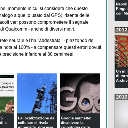
Napoli 
oco nel momento in cui si considera che questo
Pingui
con Mi
alogo a quello usato dal GPS), risente delle
acoli vari possono compromettere il segnale
 di Qualcomm - anche di diversi metri.
2012
te neurale e l'ha "addestrata" - piazzando dei
ra nota al 100% - a compensare questi errori dovuti
 precisione inferiore ai 30 centimetri.
Un mil
di torr
Archiv
2010
PS
La localizzazione da
Google ammette:
li e
cellulare si rivela
disattivare la
imperfetta, processi
cronologia delle