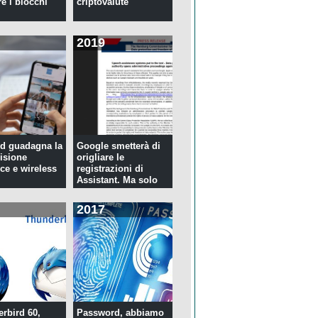
re i blocchi
criptovalute
2019
d guadagna la
Google smetterà di
isione
origliare le
ce e wireless
registrazioni di
Assistant. Ma solo
per tre...
2017
rbird 60,
Password, abbiamo