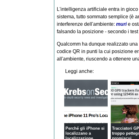
L'intelligenza artificiale entra in gi
sistema, tutto sommato semplice (è an
interferenze dell'ambiente:
muri
e ost
falsando la posizione - secondo i test
Qualcomm ha dunque realizzato una re
codice QR in punti la cui posizione e
all'ambiente, riuscendo a ottenere una
Leggi anche:
Perché gli iPhone si
Tracciatori G
localizzano a
troppo pettego
localizzazione
promiscui