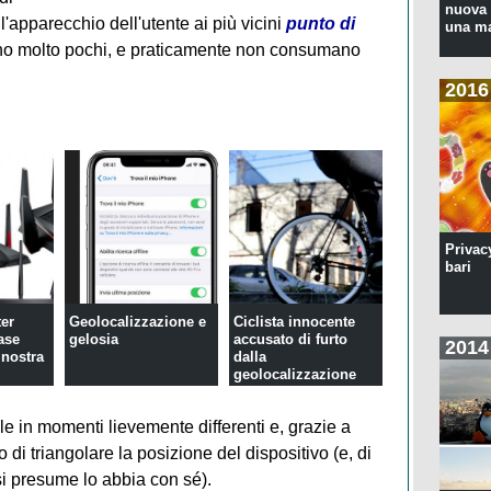
nuova 
l'apparecchio dell'utente ai più vicini
punto di
una ma
 sono molto pochi, e praticamente non consumano
2016
Privac
bari
ter
Geolocalizzazione e
Ciclista innocente
ase
gelosia
accusato di furto
2014
 nostra
dalla
geolocalizzazione
e in momenti lievemente differenti e, grazie a
 di triangolare la posizione del dispositivo (e, di
i presume lo abbia con sé).