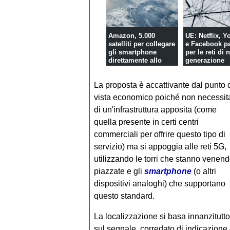
Amazon, 5.000
UE: Netflix, 
satelliti per collegare
e Facebook p
gli smartphone
per le reti di
direttamente allo
generazione
spazio
La proposta è accattivante dal punto 
vista economico poiché non necessit
di un'infrastruttura apposita (come
quella presente in certi centri
commerciali per offrire questo tipo di
servizio) ma si appoggia alle reti 5G,
utilizzando le torri che stanno venen
piazzate e gli
smartphone
(o altri
dispositivi analoghi) che supportano
questo standard.
La localizzazione si basa innanzitutto
sul segnale, corredato di indicazione 