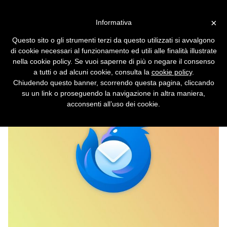
Vai alla versione desktop
×
Informativa
Mozilla Thunderbird per
Questo sito o gli strumenti terzi da questo utilizzati si avvalgono
Android è in beta
di cookie necessari al funzionamento ed utili alle finalità illustrate
nella cookie policy. Se vuoi saperne di più o negare il consenso
Si può già scaricare dal Play Store, ma
a tutti o ad alcuni cookie, consulta la
cookie policy
.
occhio ai bug.
Chiudendo questo banner, scorrendo questa pagina, cliccando
su un link o proseguendo la navigazione in altra maniera,
acconsenti all’uso dei cookie.