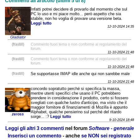
Commenti all'articolo (ultimi 5 di 8)
Infatti potrei decidere di provarlo dal momento che sul
PC lo uso e mi piace molto... però aspetto che sia
stabile, non ho voglia di provare una versione beta.
Leggi tutto
12-10-2024 14:35
Gladiator
{frastill}
Commento fuori tema o non conforme al regolamento del
forum.
11-10-2024 21:48
{frastill}
Commento fuori tema o non conforme al regolamento del
forum.
11-10-2024 21:48
{frastill}
Se supportasse IMAP idle anche qui non sarebbe male
11-10-2024 21:48
concordo sopratutto perché si specifica la massa,
mentre utenti specifici che usano il PC potrebbero
prendere in considerazione il prodotto, certo si fossero
svegliati con qualche lustro d'anticipo, ma visto che il
maggior fornitore di finanziamenti di Mozilla è appunto
Alphabet, qualche pensierino sul perché del ritardo
zeross
sorge... :?
Leggi tutto
9-10-2024 18:48
Leggi gli altri 3 commenti
nel forum
Software - generale
Inserisci un commento
- anche
se NON sei registrato