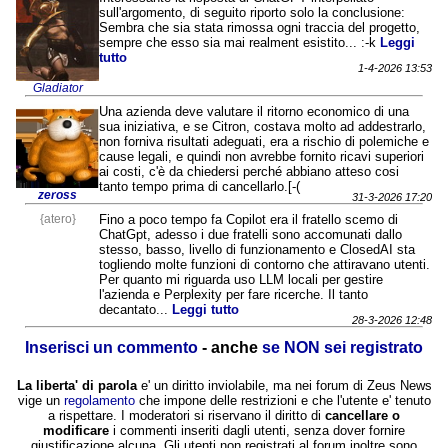
sull'argomento, di seguito riporto solo la conclusione:
Sembra che sia stata rimossa ogni traccia del progetto,
sempre che esso sia mai realment esistito... :-k
Leggi
tutto
1-4-2026 13:53
Gladiator
Una azienda deve valutare il ritorno economico di una
sua iniziativa, e se Citron, costava molto ad addestrarlo,
non forniva risultati adeguati, era a rischio di polemiche e
cause legali, e quindi non avrebbe fornito ricavi superiori
ai costi, c'è da chiedersi perché abbiano atteso cosi
tanto tempo prima di cancellarlo.[-(
zeross
31-3-2026 17:20
{atero}
Fino a poco tempo fa Copilot era il fratello scemo di
ChatGpt, adesso i due fratelli sono accomunati dallo
stesso, basso, livello di funzionamento e ClosedAI sta
togliendo molte funzioni di contorno che attiravano utenti.
Per quanto mi riguarda uso LLM locali per gestire
l'azienda e Perplexity per fare ricerche. Il tanto
decantato...
Leggi tutto
28-3-2026 12:48
Inserisci un commento
- anche
se NON sei registrato
La liberta' di parola
e' un diritto inviolabile, ma nei forum di Zeus News
vige un
regolamento
che impone delle restrizioni e che l'utente e' tenuto
a rispettare. I moderatori si riservano il diritto di
cancellare o
modificare
i commenti inseriti dagli utenti, senza dover fornire
giustificazione alcuna. Gli utenti non registrati al forum inoltre sono