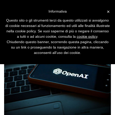
Vai alla versione desktop
×
Informativa
OpenAI cancella la versione
Questo sito o gli strumenti terzi da questo utilizzati si avvalgono
erotica di ChatGPT
di cookie necessari al funzionamento ed utili alle finalità illustrate
nella cookie policy. Se vuoi saperne di più o negare il consenso
Dietro lo stop rischi, pressioni e motivi
a tutti o ad alcuni cookie, consulta la
cookie policy
.
tecnici.
Chiudendo questo banner, scorrendo questa pagina, cliccando
su un link o proseguendo la navigazione in altra maniera,
acconsenti all’uso dei cookie.