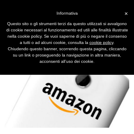
Vai alla versione desktop
×
Informativa
Amazon e il mistero dello
Questo sito o gli strumenti terzi da questo utilizzati si avvalgono
smartphone gratuito
di cookie necessari al funzionamento ed utili alle finalità illustrate
nella cookie policy. Se vuoi saperne di più o negare il consenso
Sembrava certo che Amazon avrebbe
a tutti o ad alcuni cookie, consulta la
cookie policy
.
regalato uno smartphone entro la fine
Chiudendo questo banner, scorrendo questa pagina, cliccando
dell'anno.
su un link o proseguendo la navigazione in altra maniera,
acconsenti all’uso dei cookie.