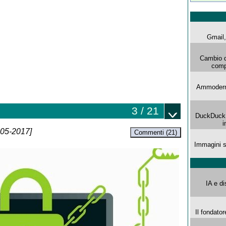
Gmail, 
Cambio d
comp
Ammoderna
3 / 21
DuckDuck G
i
-05-2017]
Commenti (21)
Immagini s
IA e di
Il fondator