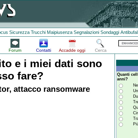
ocus
Sicurezza
Trucchi
Maipiusenza
Segnalazioni
Sondaggi
Antibufa
Forum
Contatti
Accadde oggi
Cerca
to e i miei dati sono
sso fare?
Quanti cell
anni?
Ne
r, attacco ransomware
Un
Du
Tr
Qu
Ci
Tr
Pi