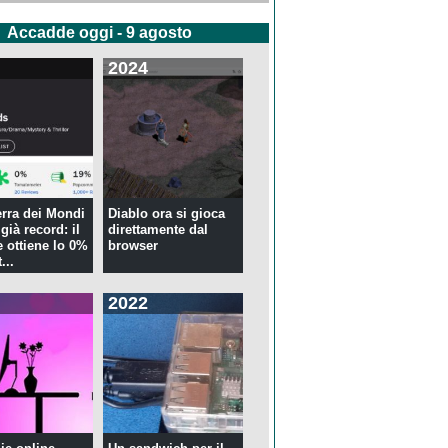
Accadde oggi - 9 agosto
2024
rra dei Mondi
Diablo ora si gioca
già record: il
direttamente dal
 ottiene lo 0%
browser
...
2022