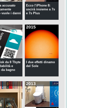
ta accusato
Ecco l'iPhone 8:
tamente
uscirà insieme a 7s
 vuole i danni
e 7s Plus
2015
isk da 8 Tbyte
I due effetti dinamo
idabilità e
del Sole
 da bagno
2013