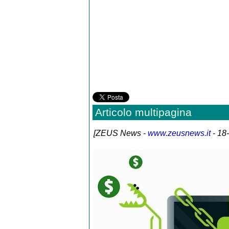
Articolo multipagina
[
ZEUS News
-
www.zeusnews.it
- 18