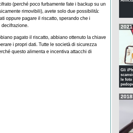
Amiciz
cifrato (perché poco furbamente fate i backup su un
sicamente rimovibili), avete solo due possibilità:
frati oppure pagare il riscatto, sperando che i
i decifrazione.
2021
biano pagato il riscatto, abbiano ottenuto la chiave
erare i propri dati. Tutte le società di sicurezza
erché questo alimenta e incentiva attacchi di
Gli iP
scansi
le foto
pedopo
2018