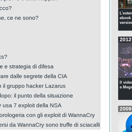
tacco?
L'este
che, ce ne sono?
ebook 
versio
2012
ks?
 e strategia di difesa
are dalle segrete della CIA
Il vide
 il gruppo hacker Lazarus
a Meg
po: il punto della situazione
 usa 7 exploit della NSA
2009
orologeria con gli exploit di WannaCry
rsi da WannaCry sono truffe di sciacalli