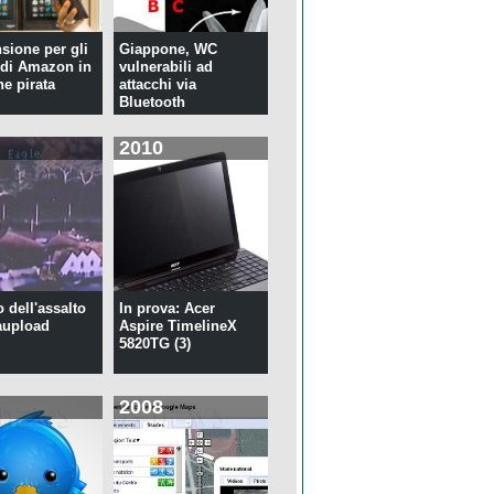
nsione per gli
Giappone, WC
di Amazon in
vulnerabili ad
ne pirata
attacchi via
Bluetooth
2010
o dell'assalto
In prova: Acer
aupload
Aspire TimelineX
5820TG (3)
2008