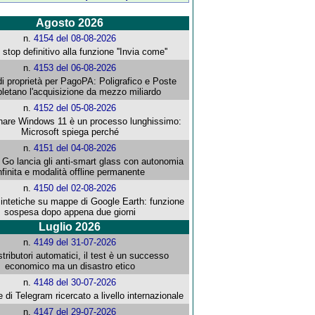
Agosto 2026
n.
4154 del 08-08-2026
stop definitivo alla funzione ''Invia come''
n.
4153 del 06-08-2026
i proprietà per PagoPA: Poligrafico e Poste
letano l'acquisizione da mezzo miliardo
n.
4152 del 05-08-2026
re Windows 11 è un processo lunghissimo:
Microsoft spiega perché
n.
4151 del 04-08-2026
o lancia gli anti-smart glass con autonomia
nfinita e modalità offline permanente
n.
4150 del 02-08-2026
intetiche su mappe di Google Earth: funzione
sospesa dopo appena due giorni
Luglio 2026
n.
4149 del 31-07-2026
stributori automatici, il test è un successo
economico ma un disastro etico
n.
4148 del 30-07-2026
e di Telegram ricercato a livello internazionale
n.
4147 del 29-07-2026