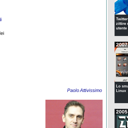
Twitte
i
zittire
utente
dei
2007
Lo sm
Paolo Attivissimo
Linux
2005