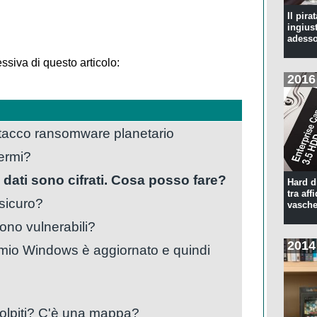
Il pira
ingius
adesso
ssiva di questo articolo:
2016
tacco ransomware planetario
ermi?
i dati sono cifrati. Cosa posso fare?
Hard d
tra aff
sicuro?
vasche
ono vulnerabili?
2014
 mio Windows è aggiornato e quindi
 colpiti? C'è una mappa?