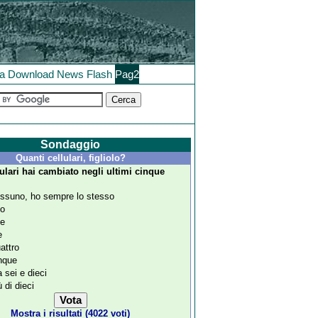
la
Download
News
Flash
Pag2
Sondaggio
Quanti cellulari, figliolo?
ulari hai cambiato negli ultimi cinque
ssuno, ho sempre lo stesso
o
e
e
attro
nque
a sei e dieci
ù di dieci
Mostra i risultati (4022 voti)