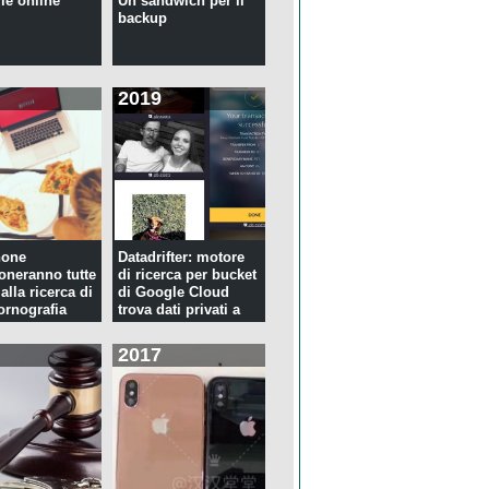
ie online
Un sandwich per il
backup
2019
hone
Datadrifter: motore
oneranno tutte
di ricerca per bucket
 alla ricerca di
di Google Cloud
rnografia
trova dati privati a
p...
2017