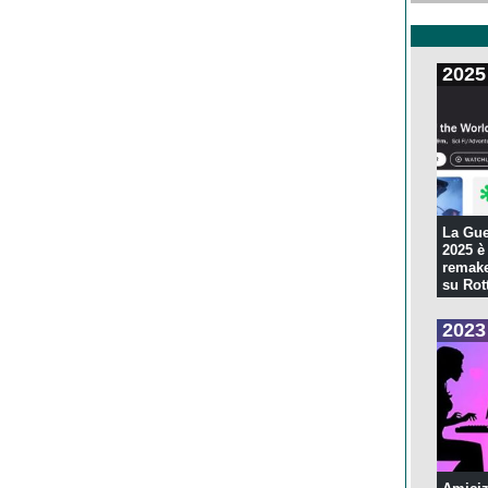
2025
La Gue
2025 è 
remake
su Rott
2023