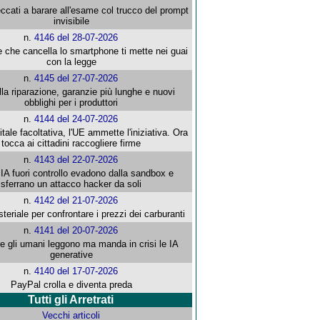
ccati a barare all'esame col trucco del prompt
invisibile
n.
4146 del 28-07-2026
e che cancella lo smartphone ti mette nei guai
con la legge
n.
4145 del 27-07-2026
alla riparazione, garanzie più lunghe e nuovi
obblighi per i produttori
n.
4144 del 24-07-2026
gitale facoltativa, l'UE ammette l'iniziativa. Ora
tocca ai cittadini raccogliere firme
n.
4143 del 22-07-2026
 IA fuori controllo evadono dalla sandbox e
sferrano un attacco hacker da soli
n.
4142 del 21-07-2026
steriale per confrontare i prezzi dei carburanti
n.
4141 del 20-07-2026
che gli umani leggono ma manda in crisi le IA
generative
n.
4140 del 17-07-2026
PayPal crolla e diventa preda
Tutti gli Arretrati
Vecchi articoli