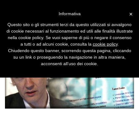
Vai alla versione desktop
×
Informativa
Ma non è colpa di Wikileaks?
Questo sito o gli strumenti terzi da questo utilizzati si avvalgono
Attacco ransomware planetario
di cookie necessari al funzionamento ed utili alle finalità illustrate
nella cookie policy. Se vuoi saperne di più o negare il consenso
a tutti o ad alcuni cookie, consulta la
cookie policy
.
Chiudendo questo banner, scorrendo questa pagina, cliccando
su un link o proseguendo la navigazione in altra maniera,
acconsenti all’uso dei cookie.