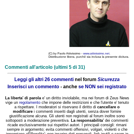
(C) by Paolo Attivissimo -
www.attivissimo.net
.
Distribuzione libera, purché sia inclusa la presente dicitura.
Commenti all'articolo (ultimi 5 di 31)
Leggi gli altri 26 commenti
nel forum
Sicurezza
Inserisci un commento
- anche
se NON sei registrato
La liberta' di parola
e' un diritto inviolabile, ma nei forum di Zeus News
vige un
regolamento
che impone delle restrizioni e che l'utente e' tenuto
a rispettare. I moderatori si riservano il diritto di
cancellare o
modificare
i commenti inseriti dagli utenti, senza dover fornire
giustificazione alcuna. Gli utenti non registrati al forum inoltre sono
sottoposti a moderazione preventiva.
La responsabilita'
dei commenti
ricade esclusivamente sui rispettivi autori. I principali consigli: rimani
sempre in argomento; evita commenti offensivi, volgari, violenti o che
inneggiano all'illegalita'; non inserire dati personali, link inutili o spam in