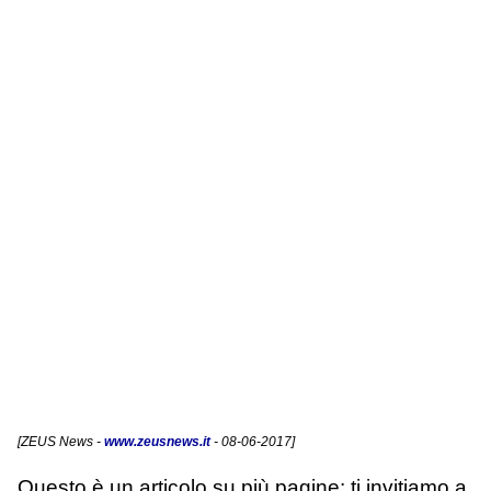
[
ZEUS News
-
www.zeusnews.it
- 08-06-2017]
Questo è un articolo su più pagine: ti invitiamo a