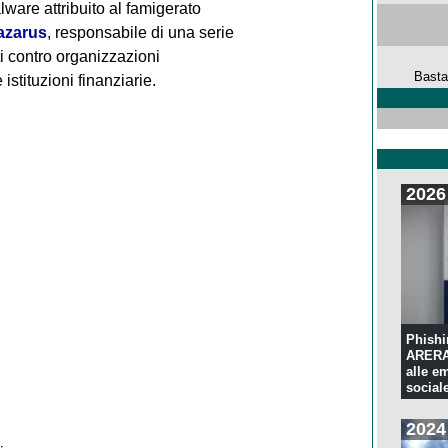
alware attribuito al famigerato
azarus
, responsabile di una serie
ti contro organizzazioni
Basta
istituzioni finanziarie.
2026
Phishi
ARERA:
alle e
sociale
2024