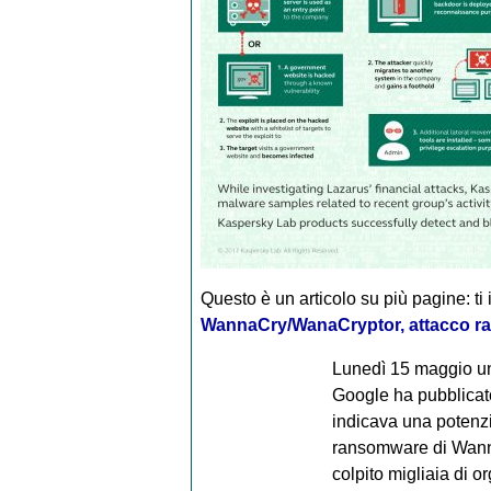
Questo è un articolo su più pagine: ti 
WannaCry/WanaCryptor, attacco r
Lunedì 15 maggio un 
Google ha pubblica
indicava una potenzi
ransomware di Wann
colpito migliaia di org