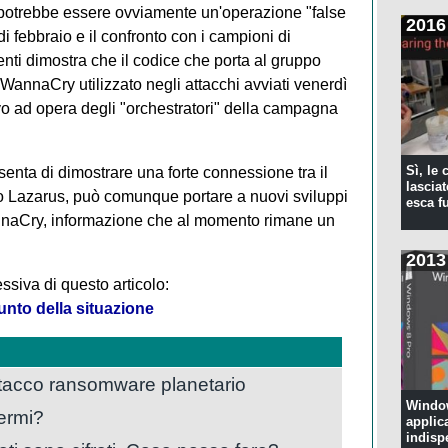
a potrebbe essere ovviamente un'operazione "false
2016
di febbraio e il confronto con i campioni di
enti dimostra che il codice che porta al gruppo
WannaCry utilizzato negli attacchi avviati venerdì
vo ad opera degli "orchestratori" della campagna
Sì, le
nta di dimostrare una forte connessione tra il
lascia
 Lazarus, può comunque portare a nuovi sviluppi
esca f
annaCry, informazione che al momento rimane un
2013
ssiva di questo articolo:
nto della situazione
tacco ransomware planetario
Window
ermi?
applic
indisp