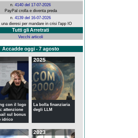
n.
4140 del 17-07-2026
PayPal crolla e diventa preda
n.
4139 del 16-07-2026
 una dieresi per mandare in crisi l'app IO
Tutti gli Arretrati
Vecchi articoli
Accadde oggi - 7 agosto
2025
ng con il logo
La bolla finanziaria
 attenzione
degli LLM
mail sul bonus
 idrico
2023