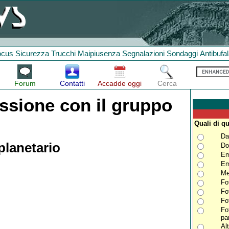
ocus
Sicurezza
Trucchi
Maipiusenza
Segnalazioni
Sondaggi
Antibufa
Forum
Contatti
Accadde oggi
Cerca
ssione con il gruppo
Quali di qu
Da
lanetario
Do
Em
Em
Me
Fo
Fo
Fo
Fo
pa
Alt