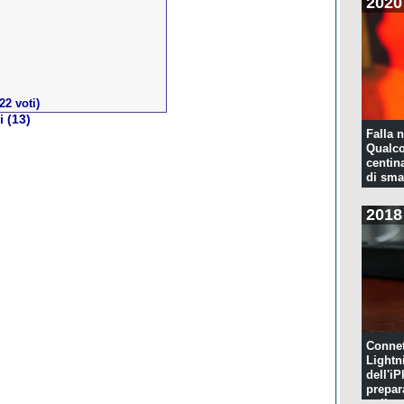
2020
22 voti)
 (13)
Falla n
Qualco
centina
di sma
2018
Connet
Lightn
dell'iP
prepar
pulita