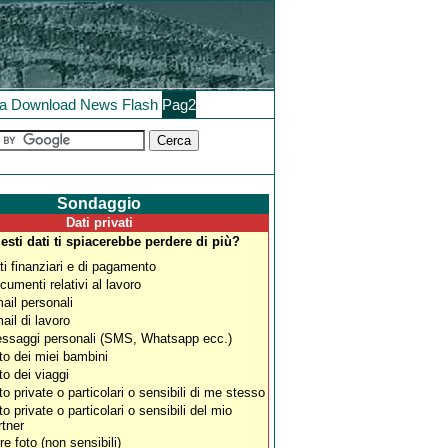
la
Download
News
Flash
Pag2
Sondaggio
Dati privati
esti dati ti spiacerebbe perdere di più?
ti finanziari e di pagamento
cumenti relativi al lavoro
ail personali
ail di lavoro
ssaggi personali (SMS, Whatsapp ecc.)
to dei miei bambini
to dei viaggi
to private o particolari o sensibili di me stesso
to private o particolari o sensibili del mio
rtner
re foto (non sensibili)