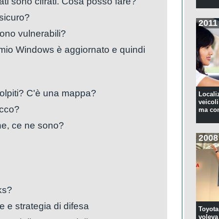
dati sono cifrati. Cosa posso fare?
sicuro?
2011
ono vulnerabili?
 mio Windows è aggiornato e quindi
 colpiti? C'è una mappa?
Locali
veicoli
tacco?
ma con
che, ce ne sono?
2008
ks?
 e strategia di difesa
Toyota
voleva 