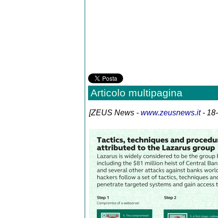
Articolo multipagina
[
ZEUS News
-
www.zeusnews.it
- 18