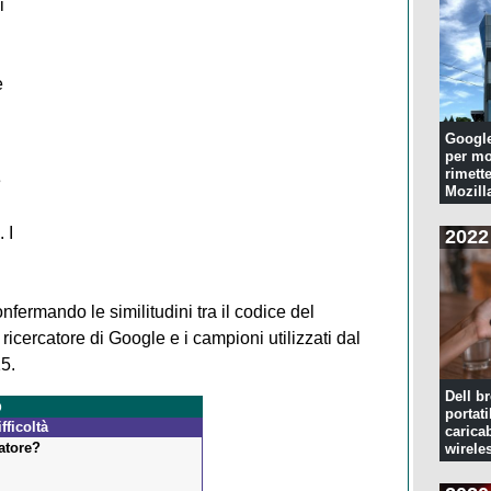
i
e
Googl
per mo
rimette
e
Mozill
 I
2022
nfermando le similitudini tra il codice del
icercatore di Google e i campioni utilizzati dal
5.
Dell br
o
portati
ficoltà
caricab
atore?
wirele