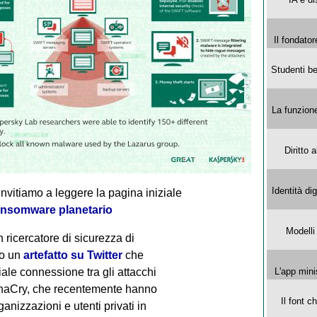
Il fondator
Studenti be
La funzion
Diritto 
Identità di
invitiamo a leggere la pagina iniziale
ansomware planetario
Modelli
ricercatore di sicurezza di
to un
artefatto su Twitter
che
ale connessione tra gli attacchi
L'app mini
aCry, che recentemente hanno
Il font 
anizzazioni e utenti privati ​​in