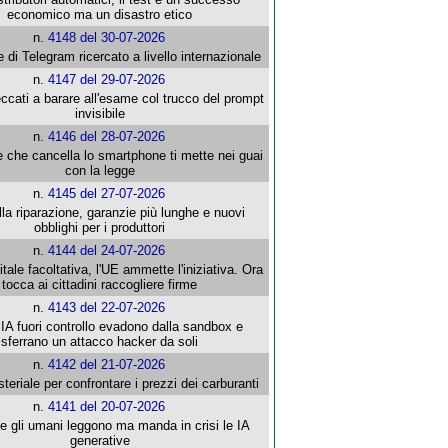
economico ma un disastro etico
n.
4148 del 30-07-2026
e di Telegram ricercato a livello internazionale
n.
4147 del 29-07-2026
ccati a barare all'esame col trucco del prompt
invisibile
n.
4146 del 28-07-2026
e che cancella lo smartphone ti mette nei guai
con la legge
n.
4145 del 27-07-2026
alla riparazione, garanzie più lunghe e nuovi
obblighi per i produttori
n.
4144 del 24-07-2026
gitale facoltativa, l'UE ammette l'iniziativa. Ora
tocca ai cittadini raccogliere firme
n.
4143 del 22-07-2026
 IA fuori controllo evadono dalla sandbox e
sferrano un attacco hacker da soli
n.
4142 del 21-07-2026
steriale per confrontare i prezzi dei carburanti
n.
4141 del 20-07-2026
che gli umani leggono ma manda in crisi le IA
generative