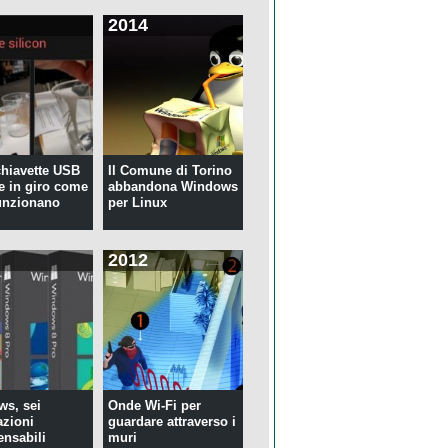
2014
 chiavette USB
Il Comune di Torino
te in giro come
abbandona Windows
unzionano
per Linux
2012
s, sei
Onde Wi-Fi per
azioni
guardare attraverso i
ensabili
muri