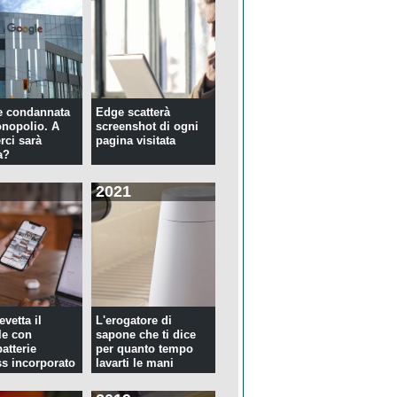
e condannata
Edge scatterà
nopolio. A
screenshot di ogni
rci sarà
pagina visitata
a?
2021
evetta il
L'erogatore di
le con
sapone che ti dice
atterie
per quanto tempo
ss incorporato
lavarti le mani