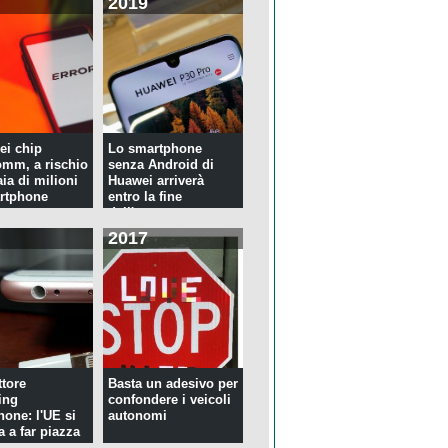
2019
ei chip
Lo smartphone
mm, a rischio
senza Android di
ia di milioni
Huawei arriverà
rtphone
entro la fine
dell'anno
2017
tore
Basta un adesivo per
ing
confondere i veicoli
hone: l'UE si
autonomi
a a far piazza