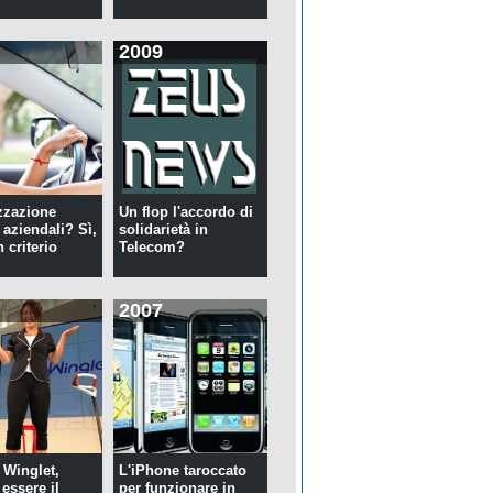
2009
zzazione
Un flop l'accordo di
 aziendali? Sì,
solidarietà in
 criterio
Telecom?
2007
 Winglet,
L'iPhone taroccato
essere il
per funzionare in