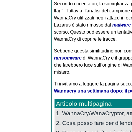
Secondo i ricercatori, la somiglianz
flag". Tuttavia, l'analisi del campione 
WannaCry utilizzati negli attacchi rec
Lazarus è stato rimosso dal
malware
scorso. Questo può essere un tentati
WannaCry di coprire le tracce.
Sebbene questa similitudine non conse
ransomware
di WannaCry e il gruppo
che farebbero luce sull'origine di W
mistero.
Ti invitiamo a leggere la pagina succe
Wannacry una settimana dopo: il pu
Articolo multipagina
1. WannaCry/WanaCryptor, at
2. Cosa posso fare per difend