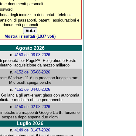
te e documenti personali
ssword
rica degli indirizzi o dei contatti telefonici
ansioni di passaporti, patenti, assicurazioni e
tri documenti personali
Mostra i risultati (1837 voti)
Agosto 2026
n.
4153 del 06-08-2026
i proprietà per PagoPA: Poligrafico e Poste
letano l'acquisizione da mezzo miliardo
n.
4152 del 05-08-2026
re Windows 11 è un processo lunghissimo:
Microsoft spiega perché
n.
4151 del 04-08-2026
o lancia gli anti-smart glass con autonomia
nfinita e modalità offline permanente
n.
4150 del 02-08-2026
intetiche su mappe di Google Earth: funzione
sospesa dopo appena due giorni
Luglio 2026
n.
4149 del 31-07-2026
stributori automatici, il test è un successo