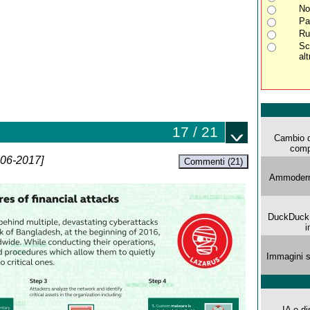
No
Pa
Rub
Sc
al
17 / 21
Cambio d
comp
-06-2017]
Commenti (21)
Ammoderna
DuckDuck G
i
Immagini s
IA e di