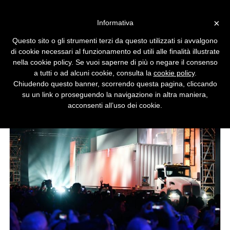
Vai alla versione desktop
×
Informativa
Dovete spostare petabyte di
Questo sito o gli strumenti terzi da questo utilizzati si avvalgono
dati? Col camion si fa prima
di cookie necessari al funzionamento ed utili alle finalità illustrate
nella cookie policy. Se vuoi saperne di più o negare il consenso
Parola di Amazon.
a tutti o ad alcuni cookie, consulta la
cookie policy
.
Chiudendo questo banner, scorrendo questa pagina, cliccando
su un link o proseguendo la navigazione in altra maniera,
acconsenti all’uso dei cookie.