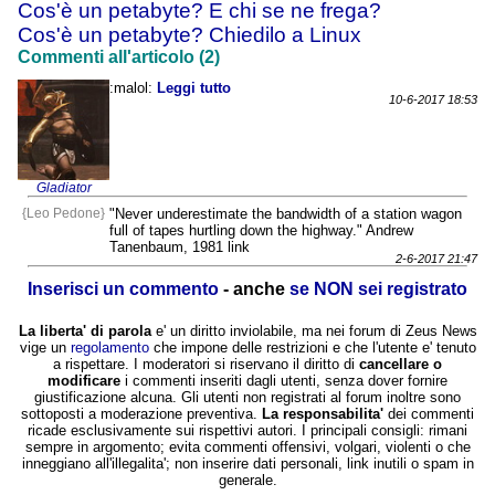
Cos'è un petabyte? E chi se ne frega?
Cos'è un petabyte? Chiedilo a Linux
Commenti all'articolo (2)
:malol:
Leggi tutto
10-6-2017 18:53
Gladiator
{Leo Pedone}
"Never underestimate the bandwidth of a station wagon
full of tapes hurtling down the highway." Andrew
Tanenbaum, 1981 link
2-6-2017 21:47
Inserisci un commento
- anche
se NON sei registrato
La liberta' di parola
e' un diritto inviolabile, ma nei forum di Zeus News
vige un
regolamento
che impone delle restrizioni e che l'utente e' tenuto
a rispettare. I moderatori si riservano il diritto di
cancellare o
modificare
i commenti inseriti dagli utenti, senza dover fornire
giustificazione alcuna. Gli utenti non registrati al forum inoltre sono
sottoposti a moderazione preventiva.
La responsabilita'
dei commenti
ricade esclusivamente sui rispettivi autori. I principali consigli: rimani
sempre in argomento; evita commenti offensivi, volgari, violenti o che
inneggiano all'illegalita'; non inserire dati personali, link inutili o spam in
generale.