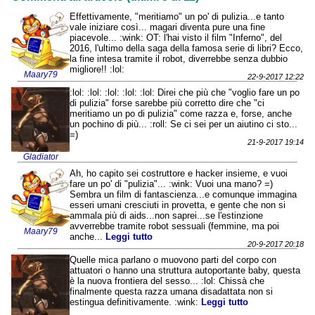
Effettivamente, "meritiamo" un po' di pulizia...e tanto
vale iniziare così... magari diventa pure una fine
piacevole... :wink: OT: l'hai visto il film "Inferno", del
2016, l'ultimo della saga della famosa serie di libri? Ecco,
la fine intesa tramite il robot, diverrebbe senza dubbio
migliore!! :lol:
Maary79
22-9-2017 12:22
:lol: :lol: :lol: :lol: :lol: Direi che più che "voglio fare un po
di pulizia" forse sarebbe più corretto dire che "ci
meritiamo un po di pulizia" come razza e, forse, anche
un pochino di più... :roll: Se ci sei per un aiutino ci sto...
=)
21-9-2017 19:14
Gladiator
Ah, ho capito sei costruttore e hacker insieme, e vuoi
fare un po' di "pulizia"... :wink: Vuoi una mano? =)
Sembra un film di fantascienza...e comunque immagina
esseri umani cresciuti in provetta, e gente che non si
ammala più di aids...non saprei...se l'estinzione
avverrebbe tramite robot sessuali (femmine, ma poi
Maary79
anche...
Leggi tutto
20-9-2017 20:18
Quelle mica parlano o muovono parti del corpo con
attuatori o hanno una struttura autoportante baby, questa
è la nuova frontiera del sesso... :lol: Chissà che
finalmente questa razza umana disadattata non si
estingua definitivamente. :wink:
Leggi tutto