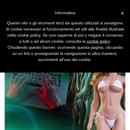
Vai alla versione desktop
×
Informativa
Se il robot sessuale diventa
Questo sito o gli strumenti terzi da questo utilizzati si avvalgono
un terminator
di cookie necessari al funzionamento ed utili alle finalità illustrate
nella cookie policy. Se vuoi saperne di più o negare il consenso
Esperto di sicurezza avverte: gli hacker
a tutti o ad alcuni cookie, consulta la
cookie policy
.
potrebbero usarli per uccidere gli utenti.
Chiudendo questo banner, scorrendo questa pagina, cliccando
su un link o proseguendo la navigazione in altra maniera,
acconsenti all’uso dei cookie.