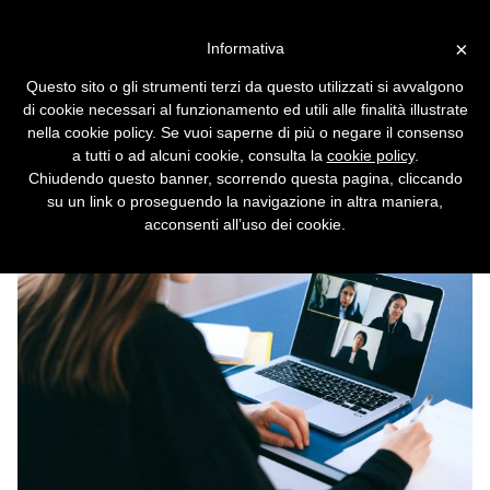
Vai alla versione desktop
×
Informativa
Zoom, arrivano l'email e il
Questo sito o gli strumenti terzi da questo utilizzati si avvalgono
calendario
di cookie necessari al funzionamento ed utili alle finalità illustrate
nella cookie policy. Se vuoi saperne di più o negare il consenso
Inizia l'evoluzione verso una piattaforma di
a tutti o ad alcuni cookie, consulta la
cookie policy
.
collaborazione completa.
Chiudendo questo banner, scorrendo questa pagina, cliccando
su un link o proseguendo la navigazione in altra maniera,
acconsenti all’uso dei cookie.