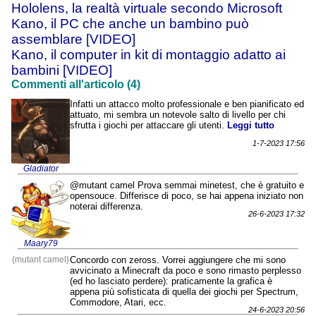
Hololens, la realtà virtuale secondo Microsoft
Kano, il PC che anche un bambino può
assemblare [VIDEO]
Kano, il computer in kit di montaggio adatto ai
bambini [VIDEO]
Commenti all'articolo (4)
Infatti un attacco molto professionale e ben pianificato ed
attuato, mi sembra un notevole salto di livello per chi
sfrutta i giochi per attaccare gli utenti.
Leggi tutto
1-7-2023 17:56
Gladiator
@mutant camel Prova semmai minetest, che è gratuito e
opensouce. Differisce di poco, se hai appena iniziato non
noterai differenza.
26-6-2023 17:32
Maary79
{mutant camel}
Concordo con zeross. Vorrei aggiungere che mi sono
avvicinato a Minecraft da poco e sono rimasto perplesso
(ed ho lasciato perdere): praticamente la grafica è
appena più sofisticata di quella dei giochi per Spectrum,
Commodore, Atari, ecc.
24-6-2023 20:56