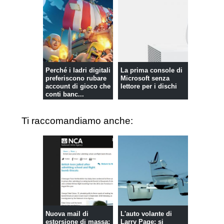
Perché i ladri digitali
La prima console di
preferiscono rubare
Microsoft senza
account di gioco che
lettore per i dischi
conti banc...
Ti raccomandiamo anche:
Nuova mail di
L'auto volante di
estorsione di massa:
Larry Page: si