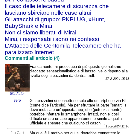
Il caso delle telecamere di sicurezza che
lasciano sbirciare nelle case altrui
Gli attacchi di gruppo: PKPLUG, xHunt,
BabyShark e Mirai
Non ci siamo liberati di Mirai
Mirai, i responsabili sono rei confessi
L'Attacco delle Centomila Telecamere che ha
paralizzato Internet
Commenti all'articolo (4)
Francamente mi preoccupa di più questo giornalismo
d'accatto sensazionalistico e di basso livello rispetto alla
rivolta degli spazzolini da denti... :roll:
17-2-2024 15:18
Gladiator
zero
Gli spazzolini si connettono solo allo smartphone via BT
(come dice l'articolo). Ma per sfruttare la parte "smart" si
deve installare un'apposita app, che (potenzialmente)
potrebbe infettare lo smartphone. Infatti, non e' cosi'
difficile creare un app apparentemente simile a quella
ufficiale e sperare che qualcuno ci caschi. .
15-2-2024 11:10
{Lu.Car}
Ma qual è il motivo per cui si dovrebbe connettere lo