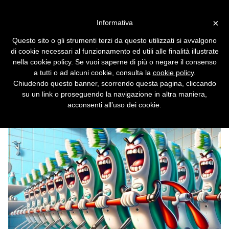
Vai alla versione desktop
×
Informativa
L'attacco informatico con gli
Questo sito o gli strumenti terzi da questo utilizzati si avvalgono
spazzolini da denti
di cookie necessari al funzionamento ed utili alle finalità illustrate
nella cookie policy. Se vuoi saperne di più o negare il consenso
La storia è una bufala, e nessun attacco è
a tutti o ad alcuni cookie, consulta la
cookie policy
.
mai avvenuto. Ma potrebbe accadere
Chiudendo questo banner, scorrendo questa pagina, cliccando
davvero una cosa del genere?
su un link o proseguendo la navigazione in altra maniera,
acconsenti all’uso dei cookie.