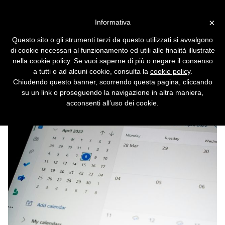
Vai alla versione desktop
×
Informativa
Windows 10, il nuovo Outlook
Questo sito o gli strumenti terzi da questo utilizzati si avvalgono
si installa a forza
di cookie necessari al funzionamento ed utili alle finalità illustrate
nella cookie policy. Se vuoi saperne di più o negare il consenso
Evitare l'installazione non è possibile, ma
a tutti o ad alcuni cookie, consulta la
cookie policy
.
esiste un metodo per rimuovere la web app a
Chiudendo questo banner, scorrendo questa pagina, cliccando
posteriori.
su un link o proseguendo la navigazione in altra maniera,
acconsenti all’uso dei cookie.