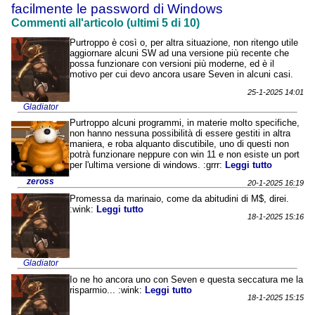
facilmente le password di Windows
Commenti all'articolo (ultimi 5 di 10)
Purtroppo è così o, per altra situazione, non ritengo utile
aggiornare alcuni SW ad una versione più recente che
possa funzionare con versioni più moderne, ed è il
motivo per cui devo ancora usare Seven in alcuni casi.
25-1-2025 14:01
Gladiator
Purtroppo alcuni programmi, in materie molto specifiche,
non hanno nessuna possibilità di essere gestiti in altra
maniera, e roba alquanto discutibile, uno di questi non
potrà funzionare neppure con win 11 e non esiste un port
per l'ultima versione di windows. :grrr:
Leggi tutto
zeross
20-1-2025 16:19
Promessa da marinaio, come da abitudini di M$, direi.
:wink:
Leggi tutto
18-1-2025 15:16
Gladiator
Io ne ho ancora uno con Seven e questa seccatura me la
risparmio... :wink:
Leggi tutto
18-1-2025 15:15