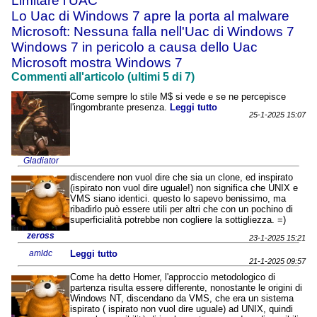
Limitare l'UAC
Lo Uac di Windows 7 apre la porta al malware
Microsoft: Nessuna falla nell'Uac di Windows 7
Windows 7 in pericolo a causa dello Uac
Microsoft mostra Windows 7
Commenti all'articolo (ultimi 5 di 7)
Come sempre lo stile M$ si vede e se ne percepisce
l'ingombrante presenza.
Leggi tutto
25-1-2025 15:07
Gladiator
discendere non vuol dire che sia un clone, ed inspirato
(ispirato non vuol dire uguale!) non significa che UNIX e
VMS siano identici. questo lo sapevo benissimo, ma
ribadirlo può essere utili per altri che con un pochino di
superficialità potrebbe non cogliere la sottigliezza. =)
zeross
23-1-2025 15:21
amldc
Leggi tutto
21-1-2025 09:57
Come ha detto Homer, l'approccio metodologico di
partenza risulta essere differente, nonostante le origini di
Windows NT, discendano da VMS, che era un sistema
ispirato ( ispirato non vuol dire uguale) ad UNIX, quindi