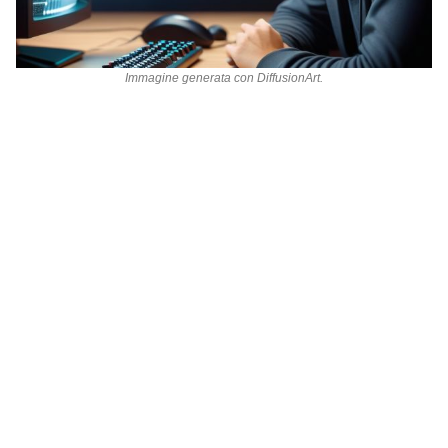
Immagine generata con
DiffusionArt
.