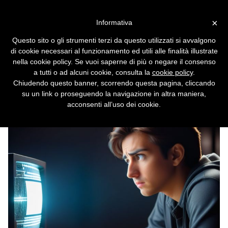
Vai alla versione desktop
×
Informativa
Windows migliora la
Questo sito o gli strumenti terzi da questo utilizzati si avvalgono
sicurezza con la Protezione
di cookie necessari al funzionamento ed utili alle finalità illustrate
Amministratore
nella cookie policy. Se vuoi saperne di più o negare il consenso
a tutti o ad alcuni cookie, consulta la
cookie policy
.
Funziona un po' come il comando “sudo” di
Chiudendo questo banner, scorrendo questa pagina, cliccando
Linux.
su un link o proseguendo la navigazione in altra maniera,
acconsenti all’uso dei cookie.