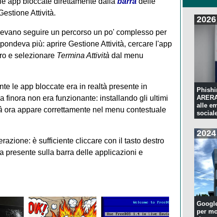
le app bloccate direttamente dalla
barra
delle
estione Attività.
2026
ovevano seguire un percorso un po' complesso per
ondeva più: aprire Gestione Attività, cercare l'app
stro e selezionare
Termina Attività
dal menu
te le app bloccate era in realtà presente in
Phishi
inora non era funzionante: installando gli ultimi
ARERA:
alle e
à
ora appare correttamente nel menu contestuale
sociale
2024
razione: è sufficiente cliccare con il tasto destro
a presente sulla barra delle applicazioni e
Googl
per mo