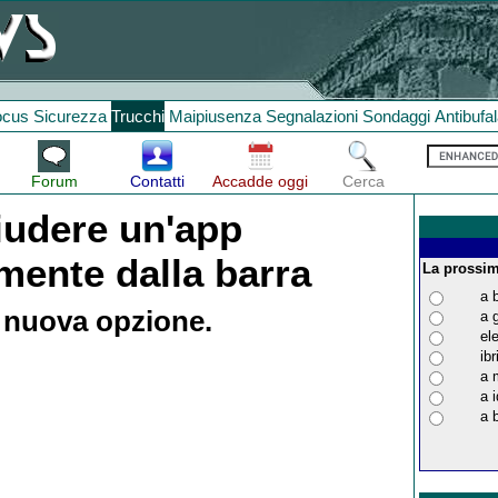
ocus
Sicurezza
Trucchi
Maipiusenza
Segnalazioni
Sondaggi
Antibufa
Forum
Contatti
Accadde oggi
Cerca
iudere un'app
mente dalla barra
La prossim
a 
a nuova opzione.
a 
ele
ibr
a 
a 
a 