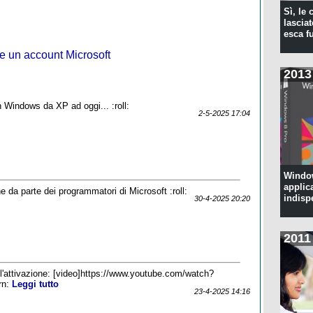
Sì, le
lascia
esca f
e un account Microsoft
2013
in Windows da XP ad oggi... :roll:
2-5-2025 17:04
Window
applic
ne da parte dei programmatori di Microsoft :roll:
indisp
30-4-2025 20:20
2011
 l'attivazione: [video]https://www.youtube.com/watch?
rn:
Leggi tutto
23-4-2025 14:16