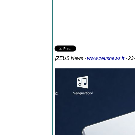
[
ZEUS News
-
www.zeusnews.it
- 23