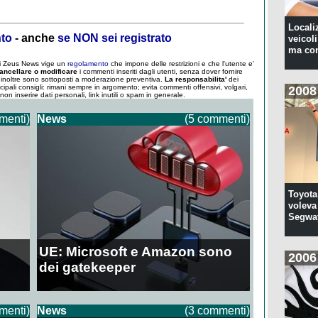
Locali
nto
- anche
se NON sei registrato
veicoli
ma con
 di Zeus News vige un
regolamento
che impone delle restrizioni e che l'utente e'
ancellare o modificare
i commenti inseriti dagli utenti, senza dover fornire
um inoltre sono sottoposti a moderazione preventiva.
La responsabilita'
dei
ncipali consigli: rimani sempre in argomento; evita commenti offensivi, volgari,
2008
; non inserire dati personali, link inutili o spam in generale.
menti)
News
(5 commenti)
Toyota
voleva 
Segwa
UE: Microsoft e Amazon sono
2006
dei gatekeeper
menti)
News
(3 commenti)