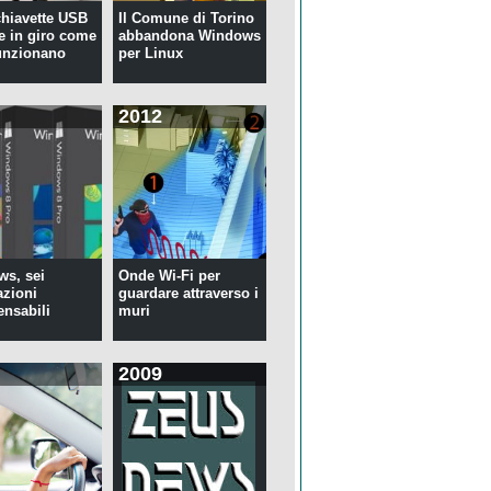
 chiavette USB
Il Comune di Torino
te in giro come
abbandona Windows
unzionano
per Linux
2012
s, sei
Onde Wi-Fi per
azioni
guardare attraverso i
ensabili
muri
2009