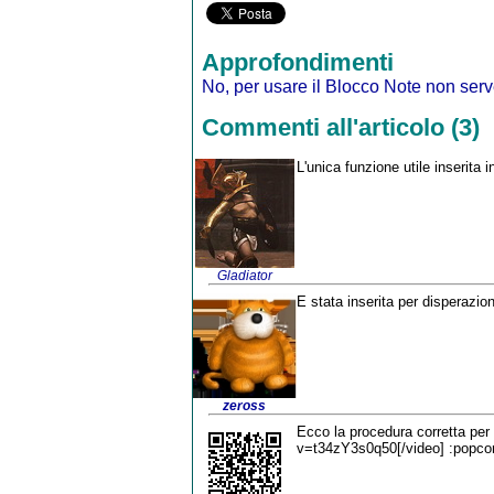
Approfondimenti
No, per usare il Blocco Note non serv
Commenti all'articolo (3)
L'unica funzione utile inserita 
Gladiator
E stata inserita per disperazio
zeross
Ecco la procedura corretta per
v=t34zY3s0q50[/video] :popco