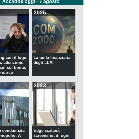
Accadde oggi - 7 agosto
2025
ng con il logo
La bolla finanziaria
 attenzione
degli LLM
mail sul bonus
 idrico
2023
e condannata
Edge scatterà
nopolio. A
screenshot di ogni