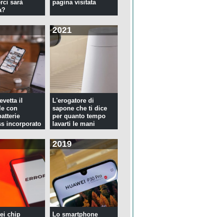
rci sarà
pagina visitata
a?
2021
evetta il
L'erogatore di
le con
sapone che ti dice
atterie
per quanto tempo
ss incorporato
lavarti le mani
2019
ei chip
Lo smartphone