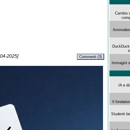
Cambio d
comp
Ammoderna
DuckDuck G
i
-04-2025]
Commenti (3)
Immagini s
IA e di
Il fondator
Studenti be