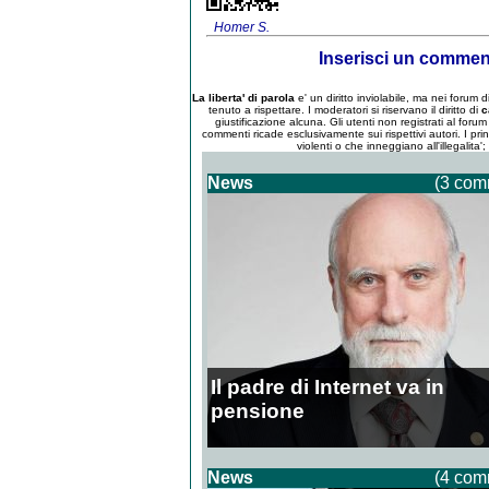
Homer S.
Inserisci un comme
La liberta' di parola
e' un diritto inviolabile, ma nei forum
tenuto a rispettare. I moderatori si riservano il diritto di
c
giustificazione alcuna. Gli utenti non registrati al for
commenti ricade esclusivamente sui rispettivi autori. I pri
violenti o che inneggiano all'illegalita'
News
(3 com
Il padre di Internet va in
pensione
News
(4 com