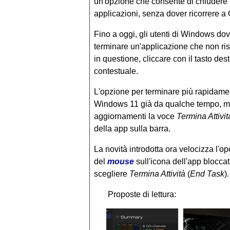
un'opzione che consente di chiudere 
applicazioni, senza dover ricorrere a G
Fino a oggi, gli utenti di Windows d
terminare un'applicazione che non risp
in questione, cliccare con il tasto de
contestuale.
L'opzione per terminare più rapidamen
Windows 11 già da qualche tempo, ma f
aggiornamenti la voce
Termina Attivit
della app sulla barra.
La novità introdotta ora velocizza l'ope
del
mouse
sull'icona dell'app bloccat
scegliere
Termina Attività
(
End Task
).
Proposte di lettura: