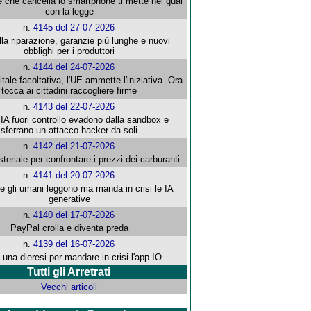
e che cancella lo smartphone ti mette nei guai
con la legge
n.
4145 del 27-07-2026
alla riparazione, garanzie più lunghe e nuovi
obblighi per i produttori
n.
4144 del 24-07-2026
gitale facoltativa, l'UE ammette l'iniziativa. Ora
tocca ai cittadini raccogliere firme
n.
4143 del 22-07-2026
 IA fuori controllo evadono dalla sandbox e
sferrano un attacco hacker da soli
n.
4142 del 21-07-2026
steriale per confrontare i prezzi dei carburanti
n.
4141 del 20-07-2026
che gli umani leggono ma manda in crisi le IA
generative
n.
4140 del 17-07-2026
PayPal crolla e diventa preda
n.
4139 del 16-07-2026
 una dieresi per mandare in crisi l'app IO
Tutti gli Arretrati
Vecchi articoli