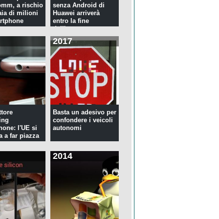
mm, a rischio
senza Android di
ia di milioni
Huawei arriverà
rtphone
entro la fine
dell'anno
2017
tore
Basta un adesivo per
ing
confondere i veicoli
hone: l'UE si
autonomi
a a far piazza
2014