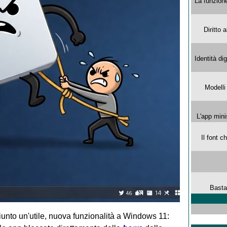
La funzion
Diritto 
Identità di
Modelli
L'app mini
Il font 
Basta
unto un'utile, nuova funzionalità a Windows 11: