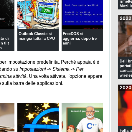
rimette
Mozill
2022
Outlook Classic si
FreeDOS si
to di
mangia tutta la CPU
aggiorna, dopo tre
n tilt
anni
o
Dell br
 per impostazione predefinita. Perché appaia è è
portati
ndando su
Impostazioni -> Sistema -> Per
caricab
wirele
rmina attività
. Una volta attivata, l'opzione appare
sulla barra delle applicazioni.
2020
Falla n