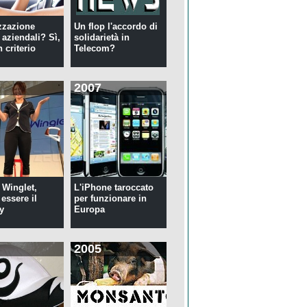
zzazione
Un flop l'accordo di
 aziendali? Sì,
solidarietà in
 criterio
Telecom?
2007
 Winglet,
L'iPhone taroccato
essere il
per funzionare in
y
Europa
2005