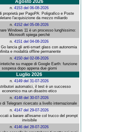
Agosto 2026
n.
4153 del 06-08-2026
i proprietà per PagoPA: Poligrafico e Poste
letano l'acquisizione da mezzo miliardo
n.
4152 del 05-08-2026
re Windows 11 è un processo lunghissimo:
Microsoft spiega perché
n.
4151 del 04-08-2026
o lancia gli anti-smart glass con autonomia
nfinita e modalità offline permanente
n.
4150 del 02-08-2026
intetiche su mappe di Google Earth: funzione
sospesa dopo appena due giorni
Luglio 2026
n.
4149 del 31-07-2026
stributori automatici, il test è un successo
economico ma un disastro etico
n.
4148 del 30-07-2026
e di Telegram ricercato a livello internazionale
n.
4147 del 29-07-2026
ccati a barare all'esame col trucco del prompt
invisibile
n.
4146 del 28-07-2026