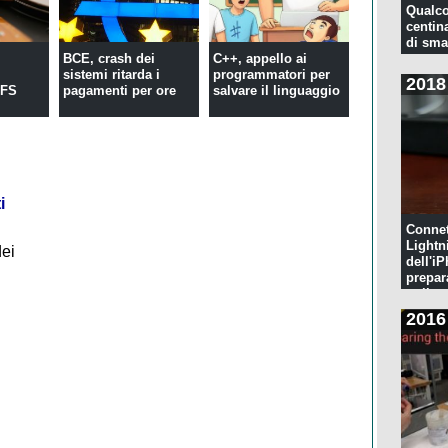
Qualco
centina
di sma
BCE, crash dei
C++, appello ai
sistemi ritarda i
programmatori per
2018
eFS
pagamenti per ore
salvare il linguaggio
i
Connet
Lightn
dei
dell'iP
prepar
pulita
2016