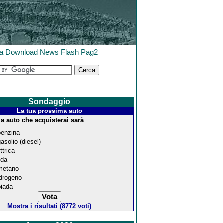
la
Download
News
Flash
Pag2
Sondaggio
La tua prossima auto
a auto che acquisterai sarà
benzina
gasolio (diesel)
ttrica
ida
metano
idrogeno
biada
Mostra i risultati (8772 voti)