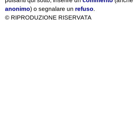
pulsanti qui sotto, inserire un
commento
(anche
anonimo
) o segnalare un
refuso
.
© RIPRODUZIONE RISERVATA