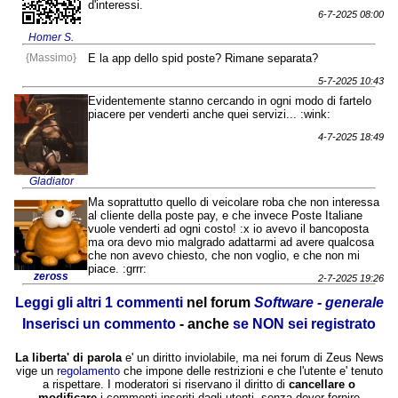
d'interessi.
6-7-2025 08:00
Homer S.
{Massimo}
E la app dello spid poste? Rimane separata?
5-7-2025 10:43
Evidentemente stanno cercando in ogni modo di fartelo
piacere per venderti anche quei servizi... :wink:
4-7-2025 18:49
Gladiator
Ma soprattutto quello di veicolare roba che non interessa
al cliente della poste pay, e che invece Poste Italiane
vuole venderti ad ogni costo! :x io avevo il bancoposta
ma ora devo mio malgrado adattarmi ad avere qualcosa
che non avevo chiesto, che non voglio, e che non mi
piace. :grrr:
zeross
2-7-2025 19:26
Leggi gli altri 1 commenti
nel forum
Software - generale
Inserisci un commento
- anche
se NON sei registrato
La liberta' di parola
e' un diritto inviolabile, ma nei forum di Zeus News
vige un
regolamento
che impone delle restrizioni e che l'utente e' tenuto
a rispettare. I moderatori si riservano il diritto di
cancellare o
modificare
i commenti inseriti dagli utenti, senza dover fornire