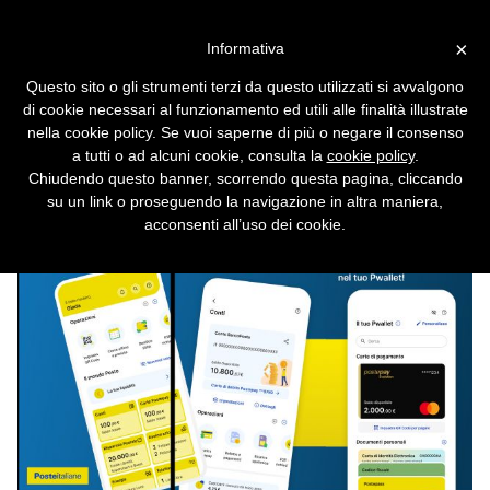
Vai alla versione desktop
×
Informativa
Poste Italiane, arriva l'app
Questo sito o gli strumenti terzi da questo utilizzati si avvalgono
unificata: BancoPosta e
di cookie necessari al funzionamento ed utili alle finalità illustrate
PostePay addio
nella cookie policy. Se vuoi saperne di più o negare il consenso
a tutti o ad alcuni cookie, consulta la
cookie policy
.
Tutti i servizi offerti dalle Poste ora si
Chiudendo questo banner, scorrendo questa pagina, cliccando
possono gestire da un'unica applicazione.
su un link o proseguendo la navigazione in altra maniera,
acconsenti all’uso dei cookie.