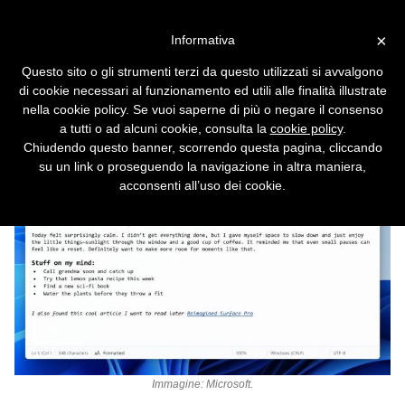
Vai alla versione desktop
×
Informativa
Blocco Note sempre più
Questo sito o gli strumenti terzi da questo utilizzati si avvalgono
simile al vecchio WordPad:
di cookie necessari al funzionamento ed utili alle finalità illustrate
adesso c'è il supporto alle
nella cookie policy. Se vuoi saperne di più o negare il consenso
a tutti o ad alcuni cookie, consulta la
cookie policy
.
immagini
Chiudendo questo banner, scorrendo questa pagina, cliccando
su un link o proseguendo la navigazione in altra maniera,
acconsenti all’uso dei cookie.
Immagine:
Microsoft
.