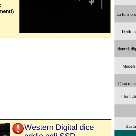
o
menti)
La funzion
Diritto 
Identità di
Modelli
L'app mini
Il font 
Western Digital dice
Basta
addio agli SSD