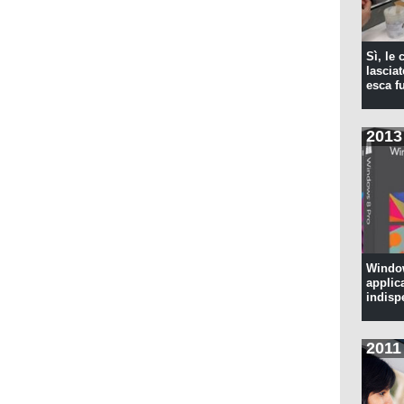
Sì, le
lascia
esca f
2013
Window
applic
indisp
2011