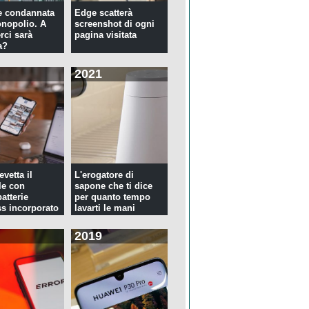
e condannata
Edge scatterà
nopolio. A
screenshot di ogni
rci sarà
pagina visitata
a?
2021
evetta il
L'erogatore di
le con
sapone che ti dice
atterie
per quanto tempo
ss incorporato
lavarti le mani
2019