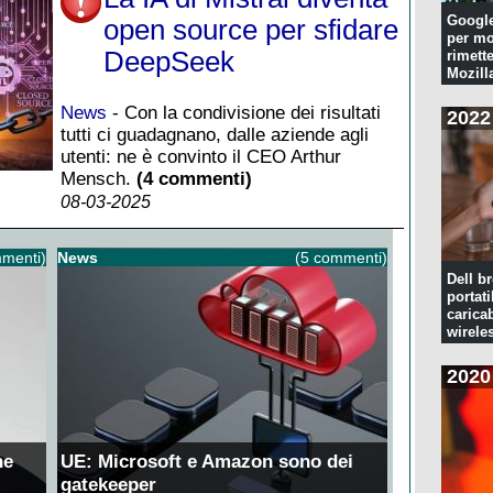
Googl
open source per sfidare
per mo
DeepSeek
rimette
Mozill
News
- Con la condivisione dei risultati
2022
tutti ci guadagnano, dalle aziende agli
utenti: ne è convinto il CEO Arthur
Mensch.
(4 commenti)
08-03-2025
menti)
News
(5 commenti)
Dell br
portati
caricab
wirele
2020
ne
UE: Microsoft e Amazon sono dei
gatekeeper