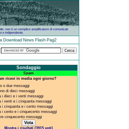
bile: non è un semplice amplificatore di comunicati
o e indipendente.
la
Download
News
Flash
Pag2
Sondaggio
Spam
m ricevi in media ogni giorno?
o o due messaggi
no di dieci messaggi
a i dieci e i venti messaggi
a i venti e i cinquanta messaggi
a i cinquanta e i cento messaggi
a i cento e i cinquecento messaggi
tre cinquecento messaggi
Mostra i risultati (3915 voti)