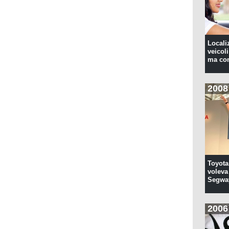
Locali
veicoli
ma con
2008
Toyota
voleva 
Segwa
2006