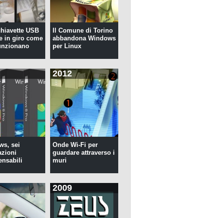
 chiavette USB
Il Comune di Torino
te in giro come
abbandona Windows
unzionano
per Linux
2012
s, sei
Onde Wi-Fi per
azioni
guardare attraverso i
ensabili
muri
2009