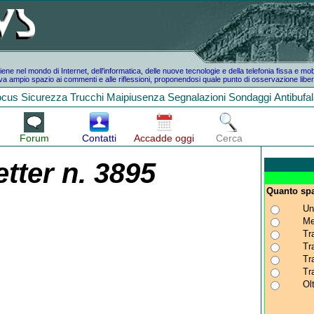
e nel mondo di Internet, dell'informatica, delle nuove tecnologie e della telefonia fissa e mo
a ampio spazio ai commenti e alle riflessioni, proponendosi quale punto di osservazione liber
ocus
Sicurezza
Trucchi
Maipiusenza
Segnalazioni
Sondaggi
Antibufa
Forum
Contatti
Accadde oggi
Cerca
tter n. 3895
Quanto spa
Un
Me
Tr
Tr
Tr
Tr
Ol