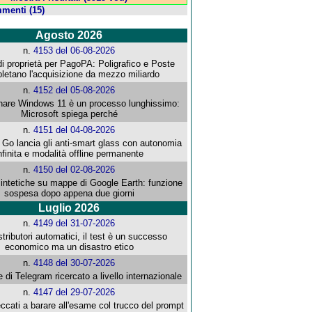
menti (15)
Agosto 2026
n.
4153 del 06-08-2026
i proprietà per PagoPA: Poligrafico e Poste
letano l'acquisizione da mezzo miliardo
n.
4152 del 05-08-2026
re Windows 11 è un processo lunghissimo:
Microsoft spiega perché
n.
4151 del 04-08-2026
o lancia gli anti-smart glass con autonomia
nfinita e modalità offline permanente
n.
4150 del 02-08-2026
intetiche su mappe di Google Earth: funzione
sospesa dopo appena due giorni
Luglio 2026
n.
4149 del 31-07-2026
stributori automatici, il test è un successo
economico ma un disastro etico
n.
4148 del 30-07-2026
e di Telegram ricercato a livello internazionale
n.
4147 del 29-07-2026
ccati a barare all'esame col trucco del prompt