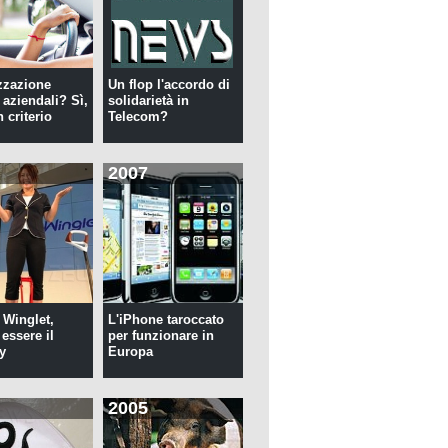
zzazione
Un flop l'accordo di
 aziendali? Sì,
solidarietà in
 criterio
Telecom?
2007
 Winglet,
L'iPhone taroccato
essere il
per funzionare in
y
Europa
2005