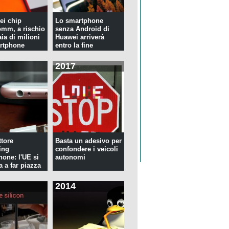
ei chip
Lo smartphone
mm, a rischio
senza Android di
ia di milioni
Huawei arriverà
rtphone
entro la fine
dell'anno
2017
tore
Basta un adesivo per
ing
confondere i veicoli
hone: l'UE si
autonomi
a a far piazza
2014