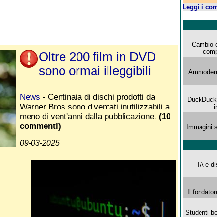
Leggi i com
Cambio d
comp
Oltre 200 film in DVD
sono ormai illeggibili
Ammoderna
News
- Centinaia di dischi prodotti da
DuckDuck G
Warner Bros sono diventati inutilizzabili a
i
meno di vent'anni dalla pubblicazione.
(10
commenti)
Immagini s
09-03-2025
IA e di
Il fondator
Studenti be