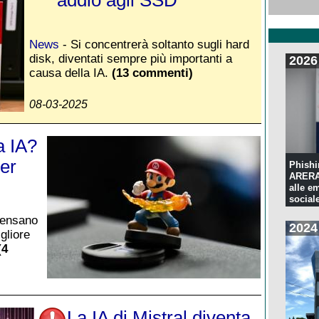
News
- Si concentrerà soltanto sugli hard
disk, diventati sempre più importanti a
2026
causa della IA.
(13 commenti)
08-03-2025
a IA?
er
Phishi
ARERA:
alle e
sociale
 pensano
2024
gliore
(4
La IA di Mistral diventa