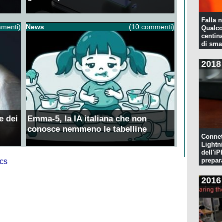
Falla n
menti)
News
(10 commenti)
Qualco
centina
di sma
2018
e dei
Emma-5, la IA italiana che non
conosce nemmeno le tabelline
Connet
Lightn
dell'iP
prepar
pulita
2016