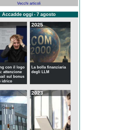
Vecchi articoli
Accadde oggi - 7 agosto
2025
ng con il logo
La bolla finanziaria
 attenzione
degli LLM
mail sul bonus
 idrico
2023