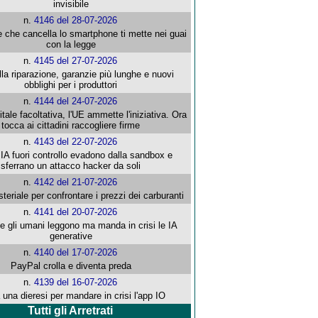
invisibile
n.
4146 del 28-07-2026
e che cancella lo smartphone ti mette nei guai
con la legge
n.
4145 del 27-07-2026
alla riparazione, garanzie più lunghe e nuovi
obblighi per i produttori
n.
4144 del 24-07-2026
gitale facoltativa, l'UE ammette l'iniziativa. Ora
tocca ai cittadini raccogliere firme
n.
4143 del 22-07-2026
 IA fuori controllo evadono dalla sandbox e
sferrano un attacco hacker da soli
n.
4142 del 21-07-2026
steriale per confrontare i prezzi dei carburanti
n.
4141 del 20-07-2026
che gli umani leggono ma manda in crisi le IA
generative
n.
4140 del 17-07-2026
PayPal crolla e diventa preda
n.
4139 del 16-07-2026
 una dieresi per mandare in crisi l'app IO
Tutti gli Arretrati