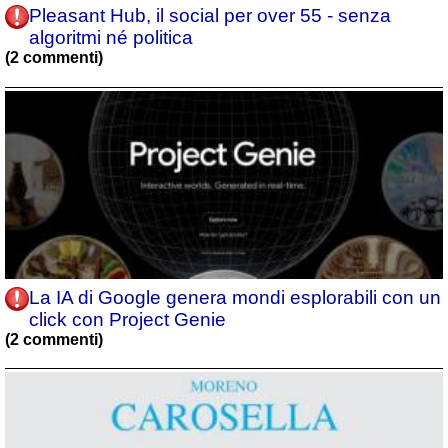
Pleasant Hub, il social per over 55 - senza
algoritmi né politica
(2 commenti)
La IA di Google genera mondi esplorabili con un
click con Project Genie
(2 commenti)