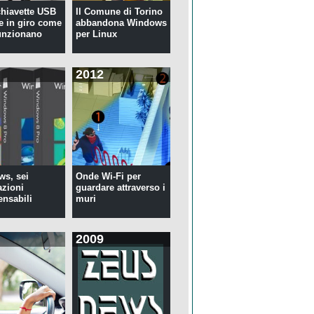
 chiavette USB
Il Comune di Torino
te in giro come
abbandona Windows
unzionano
per Linux
2012
s, sei
Onde Wi-Fi per
azioni
guardare attraverso i
ensabili
muri
2009