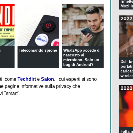
rimette
Mozill
2022
i
Telecomando spione
WhatsApp accede di
nascosto al
microfono. Solo un
Dell br
bug di Android?
portati
caricab
wirele
ti, come
Techdirt
e
Salon
, i cui esperti si sono
ime pagine informative sulla privacy che
2020
i "smart".
Falla n