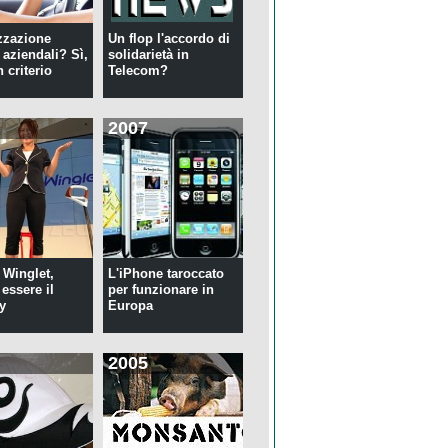
zzazione
Un flop l'accordo di
 aziendali? Sì,
solidarietà in
 criterio
Telecom?
2007
 Winglet,
L'iPhone taroccato
essere il
per funzionare in
y
Europa
2005