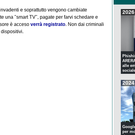
invadenti e soprattutto vengono cambiate
2026
ate una "smart TV", pagate per farvi schedare e
visore è acceso
verrà registrato
. Non dai criminali
dispositivi.
Phishi
ARERA:
alle e
sociale
2024
Googl
per mo