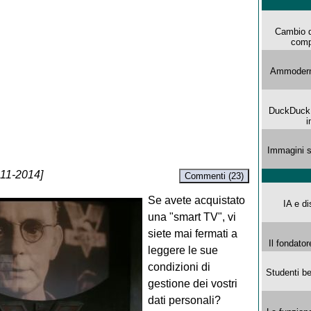
Cambio d
comp
Ammoderna
DuckDuck G
i
Immagini s
-11-2014]
Commenti (23)
Se avete acquistato
IA e di
una "smart TV", vi
siete mai fermati a
Il fondator
leggere le sue
condizioni di
Studenti be
gestione dei vostri
dati personali?