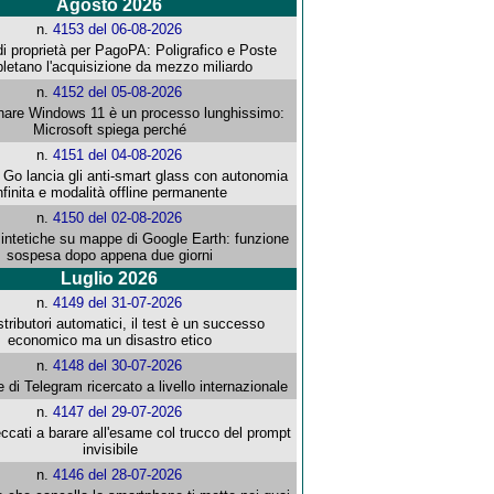
Agosto 2026
n.
4153 del 06-08-2026
i proprietà per PagoPA: Poligrafico e Poste
letano l'acquisizione da mezzo miliardo
n.
4152 del 05-08-2026
re Windows 11 è un processo lunghissimo:
Microsoft spiega perché
n.
4151 del 04-08-2026
o lancia gli anti-smart glass con autonomia
nfinita e modalità offline permanente
n.
4150 del 02-08-2026
intetiche su mappe di Google Earth: funzione
sospesa dopo appena due giorni
Luglio 2026
n.
4149 del 31-07-2026
stributori automatici, il test è un successo
economico ma un disastro etico
n.
4148 del 30-07-2026
e di Telegram ricercato a livello internazionale
n.
4147 del 29-07-2026
ccati a barare all'esame col trucco del prompt
invisibile
n.
4146 del 28-07-2026