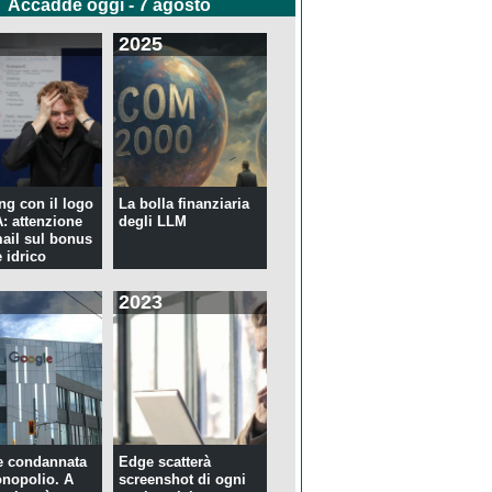
Accadde oggi - 7 agosto
2025
ng con il logo
La bolla finanziaria
 attenzione
degli LLM
mail sul bonus
 idrico
2023
e condannata
Edge scatterà
nopolio. A
screenshot di ogni