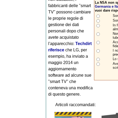
La NSA non sp
fabbricanti delle "smart
Germania e Ita
vuoi dare risp
TV" possono cambiare
Son
le proprie regole di
Son
gestione dei dati
In 
alm
personali dopo che
Non
avete acquistato
tub
Acc
l'apparecchio:
Techdirt
fid
riferisce
che LG, per
I n
pre
esempio, ha inviato a
Lo 
maggio 2014 un
Ave
scr
aggiornamento
software ad alcune sue
"smart TV" che
conteneva una modifica
di questo genere.
Articoli raccomandati: