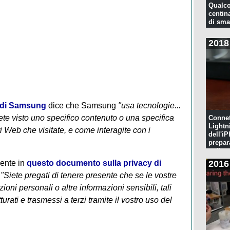
Qualco
centina
di sma
2018
e di Samsung
dice che Samsung
"usa tecnologie...
e visto uno specifico contenuto o una specifica
Connet
Lightn
ti Web che visitate, e come interagite con i
dell'iP
prepar
pulita
2016
sente in
questo documento sulla privacy di
"Siete pregati di tenere presente che se le vostre
ni personali o altre informazioni sensibili, tali
urati e trasmessi a terzi tramite il vostro uso del