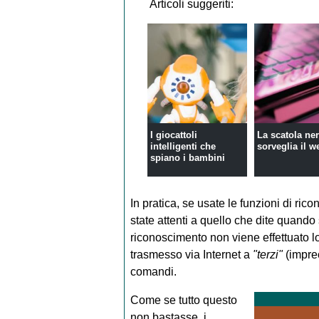
Articoli suggeriti:
I giocattoli
La scatola ne
intelligenti che
sorveglia il w
spiano i bambini
In pratica, se usate le funzioni di ri
state attenti a quello che dite quando
riconoscimento non viene effettuato lo
trasmesso via Internet a
"terzi"
(imprec
comandi.
Come se tutto questo
non bastasse, i