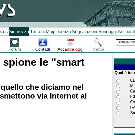
ocus
Sicurezza
Trucchi
Maipiusenza
Segnalazioni
Sondaggi
Antibufa
Forum
Contatti
Accadde oggi
Cerca
spione le ''smart
Qual è tra 
CE
 quello che diciamo nel
Mo
Ce
asmettono via Internet ai
E3
Co
IF
Sm