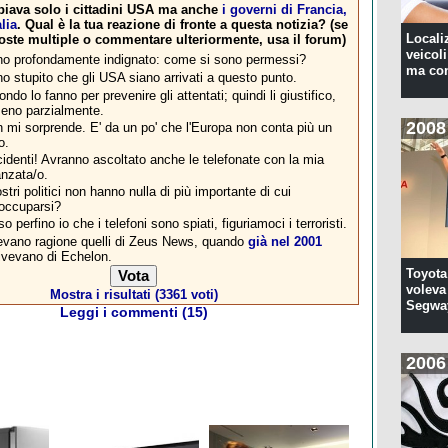
iava solo i cittadini USA ma anche
i governi di Francia,
lia
. Qual è la tua reazione di fronte a questa notizia? (se
Locali
oste multiple o commentare ulteriormente, usa il forum)
veicoli
o profondamente indignato: come si sono permessi?
ma con
o stupito che gli USA siano arrivati a questo punto.
fondo lo fanno per prevenire gli attentati; quindi li giustifico,
eno parzialmente.
2008
 mi sorprende. E' da un po' che l'Europa non conta più un
o.
identi! Avranno ascoltato anche le telefonate con la mia
anzata/o.
ostri politici non hanno nulla di più importante di cui
occuparsi?
so perfino io che i telefoni sono spiati, figuriamoci i terroristi.
vano ragione quelli di Zeus News, quando
già nel 2001
ivevano di Echelon.
Toyota
voleva 
Mostra i risultati (3361 voti)
Segwa
Leggi i commenti (15)
2006