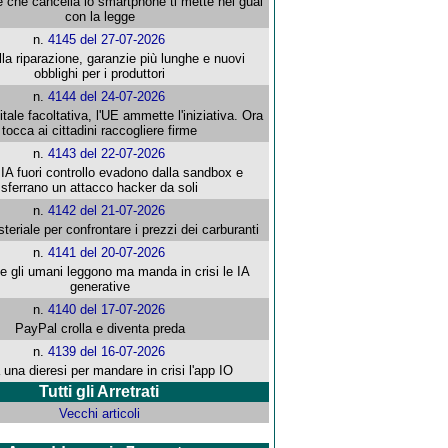
e che cancella lo smartphone ti mette nei guai
con la legge
n.
4145 del 27-07-2026
alla riparazione, garanzie più lunghe e nuovi
obblighi per i produttori
n.
4144 del 24-07-2026
gitale facoltativa, l'UE ammette l'iniziativa. Ora
tocca ai cittadini raccogliere firme
n.
4143 del 22-07-2026
 IA fuori controllo evadono dalla sandbox e
sferrano un attacco hacker da soli
n.
4142 del 21-07-2026
steriale per confrontare i prezzi dei carburanti
n.
4141 del 20-07-2026
che gli umani leggono ma manda in crisi le IA
generative
n.
4140 del 17-07-2026
PayPal crolla e diventa preda
n.
4139 del 16-07-2026
 una dieresi per mandare in crisi l'app IO
Tutti gli Arretrati
Vecchi articoli