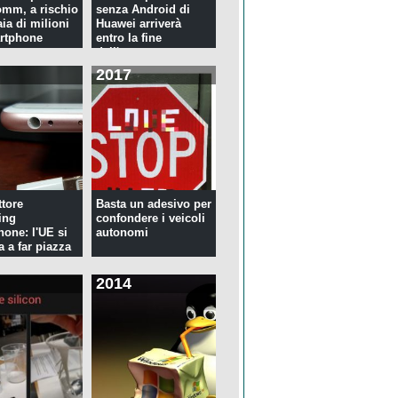
mm, a rischio
senza Android di
ia di milioni
Huawei arriverà
rtphone
entro la fine
dell'anno
2017
tore
Basta un adesivo per
ing
confondere i veicoli
hone: l'UE si
autonomi
a a far piazza
2014