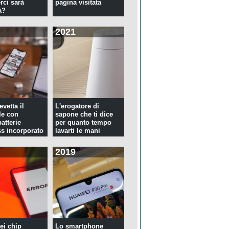
rci sarà
pagina visitata
a?
2021
evetta il
L'erogatore di
le con
sapone che ti dice
atterie
per quanto tempo
ss incorporato
lavarti le mani
2019
ei chip
Lo smartphone