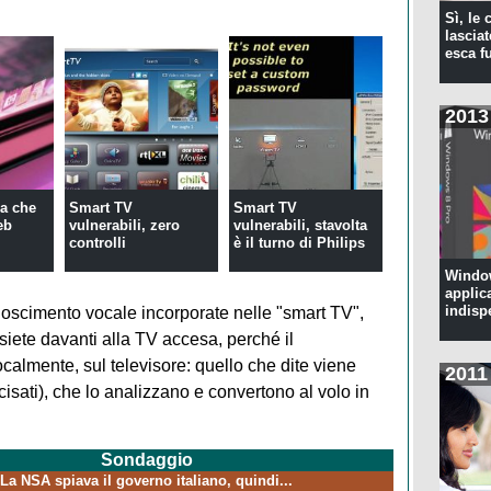
Sì, le
lascia
esca f
2013
ra che
Smart TV
Smart TV
eb
vulnerabili, zero
vulnerabili, stavolta
controlli
è il turno di Philips
Window
applic
indisp
conoscimento vocale incorporate nelle "smart TV",
 siete davanti alla TV accesa, perché il
calmente, sul televisore: quello che dite viene
2011
isati), che lo analizzano e convertono al volo in
Sondaggio
La NSA spiava il governo italiano, quindi...