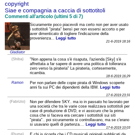
copyright
Siae e compagnia a caccia di sottotitoli
Commenti all'articolo (ultimi 5 di 7)
Sicuramente poco piacevoli ma certo non per aver usato
i sottotitoli "pirata" bensì per non essersi accorto o per
aver dimenticato di togliere l'indicazione della
provenienza...
Leggi tutto
21-6-2019 18:16
Gladiator
{Shiba}
"Non appena la cosa s'è risaputa, l'azienda [Sky] s'è
affrettata a far sapere di avere una politica di tolleranza
zero verso la pirateria" La pirateria, cortesemente,
ricambia.
18-6-2019 16:29
Ramon
Per non parlare delle copie pirata di Windows scoperte
anni fa sui PC dei dipendenti della IBM.
Leggi tutto
17-6-2019 23:31
{Fabrizio}
Non per difendere SKY.. ma io in passato ho lavorato per
una società che tra le varie cose realizzava sottotitoli per
case di produzione di DVD, e vi assicuro che la prima
cosa che si faceva era cercare i sottotitoli sui siti
"pirata".. poi sicuramente si controllavano, ma se c'erano
si usavano quelli di partenza....
Leggi tutto
17-6-2019 10:03
{Piuma}
E chi is ricorda che i CD musicali originali pubblicati da