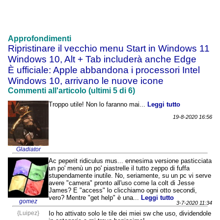
Approfondimenti
Ripristinare il vecchio menu Start in Windows 11
Windows 10, Alt + Tab includerà anche Edge
È ufficiale: Apple abbandona i processori Intel
Windows 10, arrivano le nuove icone
Commenti all'articolo (ultimi 5 di 6)
Troppo utile! Non lo faranno mai...
Leggi tutto
19-8-2020 16:56
Gladiator
Ac peperit ridiculus mus... ennesima versione pasticciata
un po' menù un po' piastrelle il tutto zeppo di fuffa
stupendamente inutile. No, seriamente, su un pc vi serve
avere "camera" pronto all'uso come la colt di Jesse
James? E "access" lo clicchiamo ogni otto secondi,
vero? Mentre "get help" è una...
Leggi tutto
gomez
3-7-2020 11:34
{Luipez}
Io ho attivato solo le tile dei miei sw che uso, dividendole