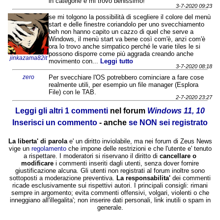
in categorie e mi trovo benissimo!
3-7-2020 09:23
se mi tolgono la possibilità di scegliere il colore del menù
start e delle finestre coriandolo per uno svecchiamento
beh non hanno capito un cazzo di quel che serve a
Windows, il menù start va bene così com'è, anzi com'è
ora lo trovo anche simpatico perché le varie tiles le si
possono disporre come più aggrada creando anche
jinkazama82it
movimento con...
Leggi tutto
3-7-2020 08:18
zero
Per svecchiare l'OS potrebbero cominciare a fare cose
realmente utili, per esempio un file manager (Esplora
File) con le TAB.
2-7-2020 23:27
Leggi gli altri 1 commenti
nel forum
Windows 11, 10
Inserisci un commento
- anche
se NON sei registrato
La liberta' di parola
e' un diritto inviolabile, ma nei forum di Zeus News
vige un
regolamento
che impone delle restrizioni e che l'utente e' tenuto
a rispettare. I moderatori si riservano il diritto di
cancellare o
modificare
i commenti inseriti dagli utenti, senza dover fornire
giustificazione alcuna. Gli utenti non registrati al forum inoltre sono
sottoposti a moderazione preventiva.
La responsabilita'
dei commenti
ricade esclusivamente sui rispettivi autori. I principali consigli: rimani
sempre in argomento; evita commenti offensivi, volgari, violenti o che
inneggiano all'illegalita'; non inserire dati personali, link inutili o spam in
generale.