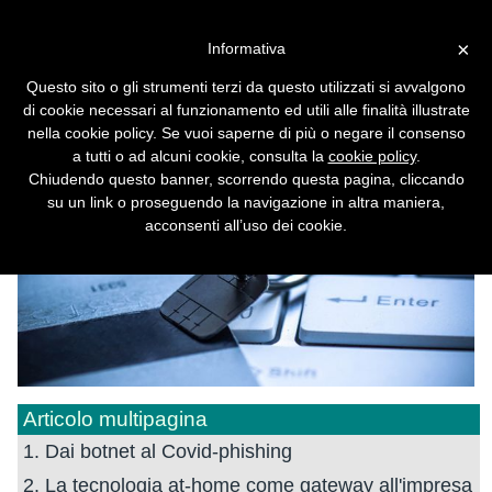
Vai alla versione desktop
×
Informativa
Il phishing evolve verso il
Questo sito o gli strumenti terzi da questo utilizzati si avvalgono
machine learning
di cookie necessari al funzionamento ed utili alle finalità illustrate
nella cookie policy. Se vuoi saperne di più o negare il consenso
a tutti o ad alcuni cookie, consulta la
cookie policy
.
Chiudendo questo banner, scorrendo questa pagina, cliccando
su un link o proseguendo la navigazione in altra maniera,
acconsenti all’uso dei cookie.
Articolo multipagina
1. Dai botnet al Covid-phishing
2. La tecnologia at-home come gateway all'impresa