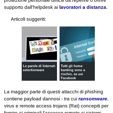
protezione personale difficili da reperire o offrire
supporto dall'helpdesk ai
lavoratori a distanza
.
Articoli suggeriti:
Le parole di Internet:
Tutti gli home
extortionware
banking sono a
rischio, se usi
Facebook
La maggior parte di questi attacchi di phishing
contiene payload dannosi - tra cui
ransomware
,
virus e remote access trojans (Rat) concepiti per
fornire ai criminali l'accesso remoto ai sistemi