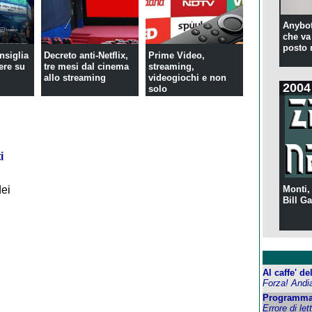
Anybot
che va 
posto 
nsiglia
Decreto anti-Netflix,
Prime Video,
ere su
tre mesi dal cinema
streaming,
allo streaming
videogiochi e non
2004
solo
i
dei
Monti,
Bill Ga
Al caffe' d
Forza! Andi
Programma
Errore di let