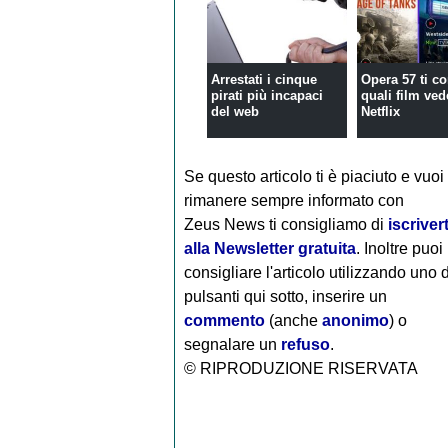
Arrestati i cinque
Opera 57 ti co
pirati più incapaci
quali film ved
del web
Netflix
Se questo articolo ti è piaciuto e vuoi
rimanere sempre informato con
Zeus News
ti consigliamo di
iscrivert
alla Newsletter gratuita
. Inoltre puoi
consigliare l'articolo utilizzando uno 
pulsanti qui sotto, inserire un
commento
(anche
anonimo
) o
segnalare un
refuso
.
© RIPRODUZIONE RISERVATA