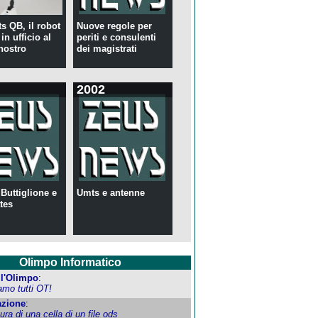
s QB, il robot
Nuove regole per
in ufficio al
periti e consulenti
nostro
dei magistrati
2002
 Buttiglione e
Umts e antenne
tes
Olimpo Informatico
ell'Olimpo
:
amo tutti OT!
zione
:
tura di una cella di un file ods