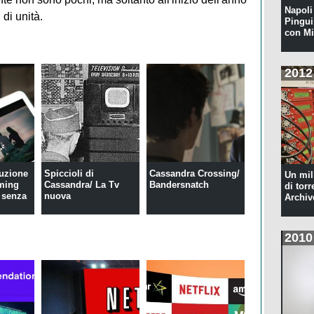
Napoli 
 di unità.
Pingui
con Mi
2012
luzione
Spiccioli di
Cassandra Crossing/
Un mil
aming
Cassandra/ La Tv
Bandersnatch
di torr
e senza
nuova
Archiv
2010