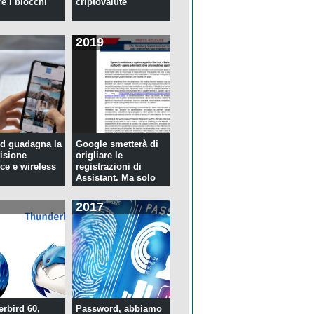
re i blocchi
criptovalute
2019
d guadagna la
Google smetterà di
isione
origliare le
ce e wireless
registrazioni di
Assistant. Ma solo
per tre...
2017
rbird 60,
Password, abbiamo