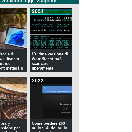
Accadde oggi - 8 agosto
2024
faccia di
L'ultima versione di
ws diventa
WordStar si può
ource:
scaricare
ft metterà il
liberamente
2022
ibrary
Come perdere 200
ensione per
milioni di dollari in