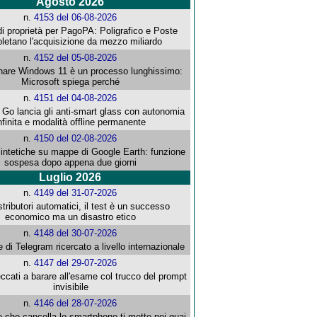
Agosto 2026
n.
4153 del 06-08-2026
i proprietà per PagoPA: Poligrafico e Poste
letano l'acquisizione da mezzo miliardo
n.
4152 del 05-08-2026
re Windows 11 è un processo lunghissimo:
Microsoft spiega perché
n.
4151 del 04-08-2026
o lancia gli anti-smart glass con autonomia
nfinita e modalità offline permanente
n.
4150 del 02-08-2026
intetiche su mappe di Google Earth: funzione
sospesa dopo appena due giorni
Luglio 2026
n.
4149 del 31-07-2026
stributori automatici, il test è un successo
economico ma un disastro etico
n.
4148 del 30-07-2026
e di Telegram ricercato a livello internazionale
n.
4147 del 29-07-2026
ccati a barare all'esame col trucco del prompt
invisibile
n.
4146 del 28-07-2026
e che cancella lo smartphone ti mette nei guai