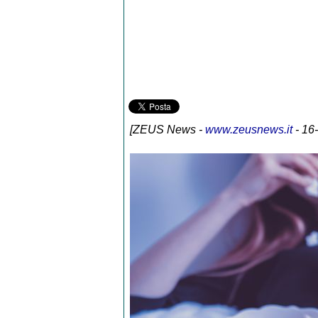
[
ZEUS News
-
www.zeusnews.it
- 16