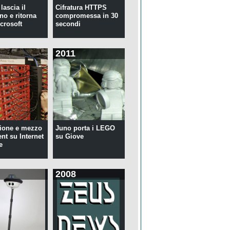
lascia il
Cifratura HTTPS
no e ritorna
compromessa in 30
crosoft
secondi
2011
ione e mezzo
Juno porta i LEGO
ent su Internet
su Giove
e
2008