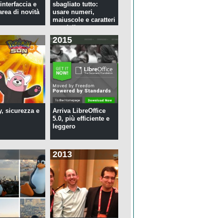
interfaccia e
sbagliato tutto:
rea di novità
usare numeri,
maiuscole e caratteri
speciali ...
2015
y, sicurezza e
Arriva LibreOffice
5.0, più efficiente e
leggero
2013