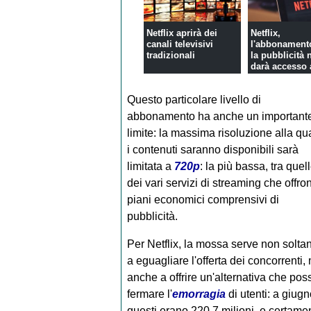
Netflix aprirà dei
Netflix,
canali televisivi
l'abbonament
tradizionali
la pubblicità 
darà accesso al
Questo particolare livello di
abbonamento ha anche un important
limite: la massima risoluzione alla qu
i contenuti saranno disponibili sarà
limitata a
720p
: la più bassa, tra quel
dei vari servizi di streaming che offro
piani economici comprensivi di
pubblicità.
Per Netflix, la mossa serve non solta
a eguagliare l'offerta dei concorrenti,
anche a offrire un'alternativa che pos
fermare l'
emorragia
di utenti: a giugn
questi erano 220,7 milioni, e certamen