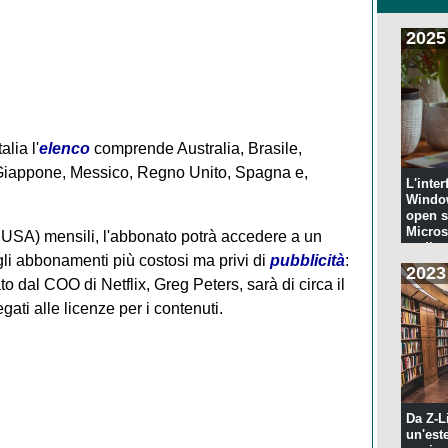
2025
alia l'
elenco
comprende Australia, Brasile,
Giappone, Messico, Regno Unito, Spagna e,
L'inter
Windo
open s
Microso
li USA) mensili, l'abbonato potrà accedere a un
codi...
gli abbonamenti più costosi ma privi di
pubblicità
:
2023
o dal COO di Netflix, Greg Peters, sarà di circa il
ti alle licenze per i contenuti.
Da Z-L
un'est