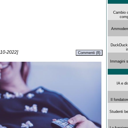
Cambio d
comp
Ammoderna
DuckDuck G
i
-10-2022]
Commenti (8)
Immagini s
IA e di
Il fondator
Studenti be
La funzion