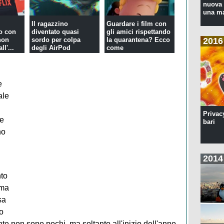
nuova 
una ma
Il ragazzino
Guardare i film con
o con
diventato quasi
gli amici rispettando
non
sordo per colpa
la quarantena? Ecco
2016
l'...
degli AirPod
come
e
ale
Privac
le
bari
no
2014
nto
 ma
sa
o
te non sono pochi, ma soltanto all'inizio dell'anno