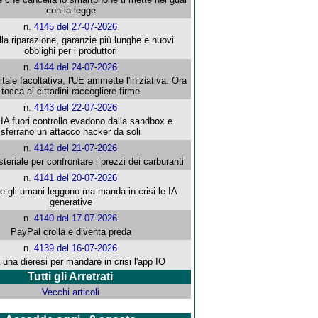
con la legge
n.
4145 del 27-07-2026
alla riparazione, garanzie più lunghe e nuovi
obblighi per i produttori
n.
4144 del 24-07-2026
gitale facoltativa, l'UE ammette l'iniziativa. Ora
tocca ai cittadini raccogliere firme
n.
4143 del 22-07-2026
 IA fuori controllo evadono dalla sandbox e
sferrano un attacco hacker da soli
n.
4142 del 21-07-2026
steriale per confrontare i prezzi dei carburanti
n.
4141 del 20-07-2026
che gli umani leggono ma manda in crisi le IA
generative
n.
4140 del 17-07-2026
PayPal crolla e diventa preda
n.
4139 del 16-07-2026
 una dieresi per mandare in crisi l'app IO
Tutti gli Arretrati
Vecchi articoli