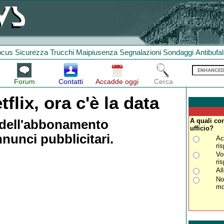
ocus
Sicurezza
Trucchi
Maipiusenza
Segnalazioni
Sondaggi
Antibufa
Forum
Contatti
Accadde oggi
Cerca
flix, ora c'è la data
A quali con
o dell'abbonamento
ufficio?
unci pubblicitari.
Ac
ri
Vo
ri
Al
No
mo