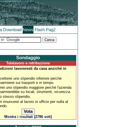
la
Download
News
Flash
Pag2
Sondaggio
Telelavoro e retribuzione
dizioni lavoreresti da casa anziché in
cetterei uno stipendio inferiore perché
sparmierei sui trasporti e in tempo.
rrei uno stipendio maggiore perché l'azienda
sparmierebbe su locali, strumenti, sicurezza.
lo stesso stipendio.
n rinuncerei al lavoro in ufficio per nulla al
ndo.
Mostra i risultati (2786 voti)