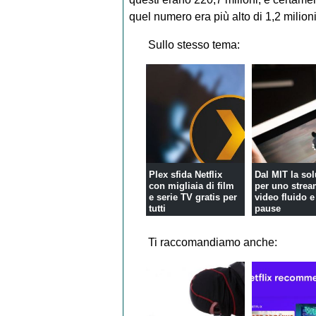
quel numero era più alto di 1,2 milioni
Sullo stesso tema:
Plex sfida Netflix
Dal MIT la so
con migliaia di film
per uno stre
e serie TV gratis per
video fluido 
tutti
pause
Ti raccomandiamo anche: