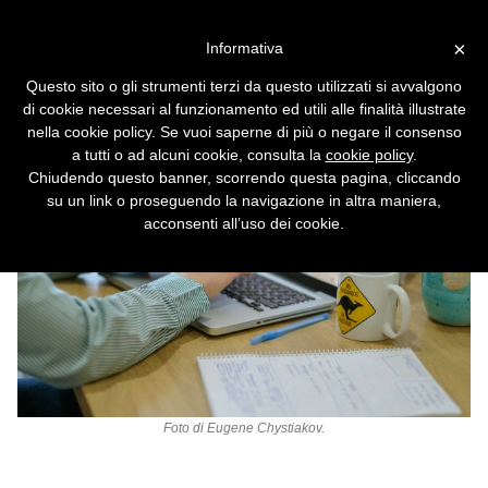
Vai alla versione desktop
×
Informativa
Office 2019 per Mac dal 13
Questo sito o gli strumenti terzi da questo utilizzati si avvalgono
luglio diventa in sola lettura
di cookie necessari al funzionamento ed utili alle finalità illustrate
nella cookie policy. Se vuoi saperne di più o negare il consenso
La licenza perpetua non è poi così perpetua.
a tutti o ad alcuni cookie, consulta la
cookie policy
.
Chiudendo questo banner, scorrendo questa pagina, cliccando
su un link o proseguendo la navigazione in altra maniera,
acconsenti all’uso dei cookie.
Foto di
Eugene Chystiakov
.