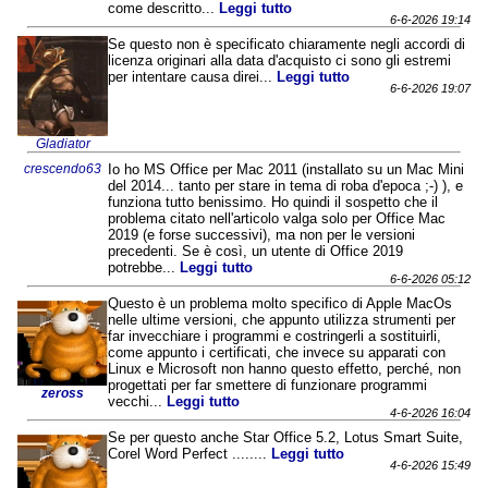
come descritto...
Leggi tutto
6-6-2026 19:14
Se questo non è specificato chiaramente negli accordi di
licenza originari alla data d'acquisto ci sono gli estremi
per intentare causa direi...
Leggi tutto
6-6-2026 19:07
Gladiator
crescendo63
Io ho MS Office per Mac 2011 (installato su un Mac Mini
del 2014... tanto per stare in tema di roba d'epoca ;-) ), e
funziona tutto benissimo. Ho quindi il sospetto che il
problema citato nell'articolo valga solo per Office Mac
2019 (e forse successivi), ma non per le versioni
precedenti. Se è così, un utente di Office 2019
potrebbe...
Leggi tutto
6-6-2026 05:12
Questo è un problema molto specifico di Apple MacOs
nelle ultime versioni, che appunto utilizza strumenti per
far invecchiare i programmi e costringerli a sostituirli,
come appunto i certificati, che invece su apparati con
Linux e Microsoft non hanno questo effetto, perché, non
progettati per far smettere di funzionare programmi
zeross
vecchi...
Leggi tutto
4-6-2026 16:04
Se per questo anche Star Office 5.2, Lotus Smart Suite,
Corel Word Perfect ........
Leggi tutto
4-6-2026 15:49