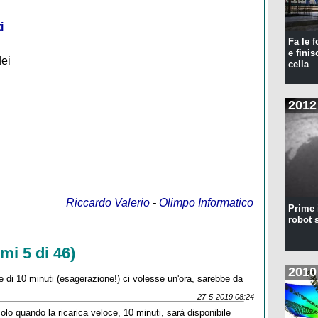
i
Fa le f
e finis
dei
cella
2012
Riccardo Valerio
-
Olimpo Informatico
Prime 
robot 
mi 5 di 46)
2010
di 10 minuti (esagerazione!) ci volesse un'ora, sarebbe da
27-5-2019 08:24
lo quando la ricarica veloce, 10 minuti, sarà disponibile