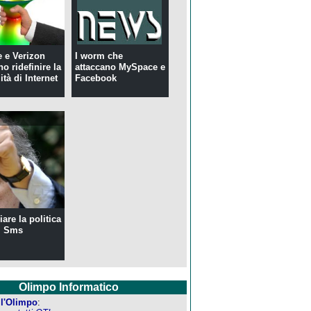
 e Verizon
I worm che
o ridefinire la
attaccano MySpace e
ità di Internet
Facebook
are la politica
i Sms
Olimpo Informatico
ell'Olimpo
: