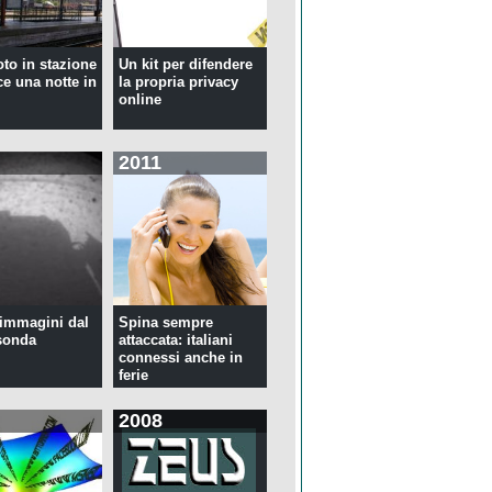
oto in stazione
Un kit per difendere
ce una notte in
la propria privacy
online
2011
immagini dal
Spina sempre
sonda
attaccata: italiani
connessi anche in
ferie
2008