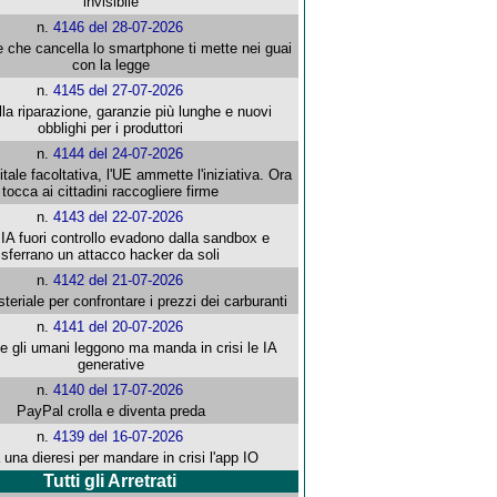
invisibile
n.
4146 del 28-07-2026
e che cancella lo smartphone ti mette nei guai
con la legge
n.
4145 del 27-07-2026
alla riparazione, garanzie più lunghe e nuovi
obblighi per i produttori
n.
4144 del 24-07-2026
gitale facoltativa, l'UE ammette l'iniziativa. Ora
tocca ai cittadini raccogliere firme
n.
4143 del 22-07-2026
 IA fuori controllo evadono dalla sandbox e
sferrano un attacco hacker da soli
n.
4142 del 21-07-2026
steriale per confrontare i prezzi dei carburanti
n.
4141 del 20-07-2026
che gli umani leggono ma manda in crisi le IA
generative
n.
4140 del 17-07-2026
PayPal crolla e diventa preda
n.
4139 del 16-07-2026
 una dieresi per mandare in crisi l'app IO
Tutti gli Arretrati