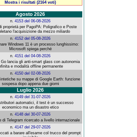
Mostra i risultati (2164 voti)
Agosto 2026
n.
4153 del 06-08-2026
i proprietà per PagoPA: Poligrafico e Poste
letano l'acquisizione da mezzo miliardo
n.
4152 del 05-08-2026
re Windows 11 è un processo lunghissimo:
Microsoft spiega perché
n.
4151 del 04-08-2026
o lancia gli anti-smart glass con autonomia
nfinita e modalità offline permanente
n.
4150 del 02-08-2026
intetiche su mappe di Google Earth: funzione
sospesa dopo appena due giorni
Luglio 2026
n.
4149 del 31-07-2026
stributori automatici, il test è un successo
economico ma un disastro etico
n.
4148 del 30-07-2026
e di Telegram ricercato a livello internazionale
n.
4147 del 29-07-2026
ccati a barare all'esame col trucco del prompt