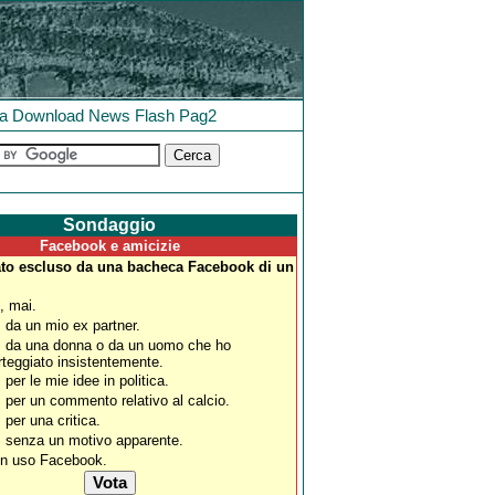
la
Download
News
Flash
Pag2
Sondaggio
Facebook e amicizie
ato escluso da una bacheca Facebook di un
, mai.
, da un mio ex partner.
, da una donna o da un uomo che ho
rteggiato insistentemente.
, per le mie idee in politica.
, per un commento relativo al calcio.
, per una critica.
, senza un motivo apparente.
n uso Facebook.