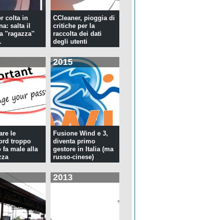
r colta in
CCleaner, pioggia di
a: salta il
critiche per la
la ''ragazza''
raccolta dei dati
.
degli utenti
2015
re le
Fusione Wind e 3,
rd troppo
diventa primo
 fa male alla
gestore in Italia (ma
zza
russo-cinese)
2013