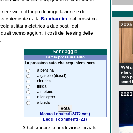
enere vicini il luogo di progettazione e di
 recentemente dalla
Bombardier
, dal prossimo
2025
a utilitaria elettrica a due posti, dal
quali vanno aggiunti i costi del leasing delle
.
Sondaggio
La tua prossima auto
La prossima auto che acquisterai sarà
AVM di
a benzina
e lanc
a gasolio (diesel)
logo p
elettrica
smart
ibrida
a metano
2023
a idrogeno
a biada
Mostra i risultati (8772 voti)
Leggi i commenti (21)
Ad affiancare la produzione iniziale,