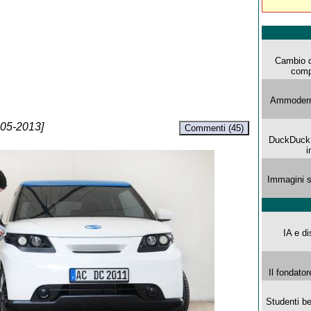
Cambio d
comp
Ammoderna
-05-2013]
Commenti (45)
DuckDuck G
i
Immagini s
IA e di
Il fondator
Studenti be