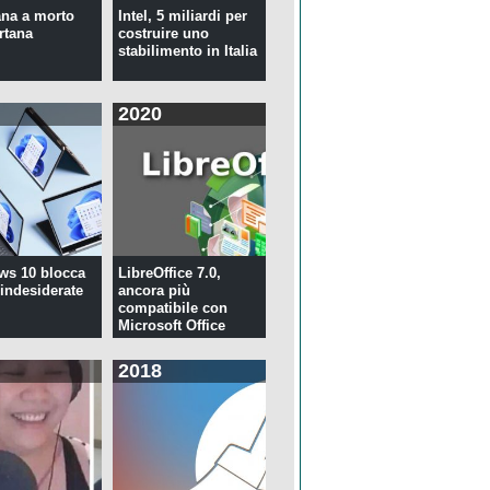
na a morto
Intel, 5 miliardi per
rtana
costruire uno
stabilimento in Italia
2020
ws 10 blocca
LibreOffice 7.0,
 indesiderate
ancora più
compatibile con
Microsoft Office
2018