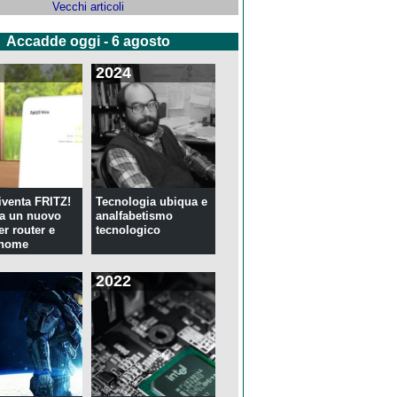
Vecchi articoli
Accadde oggi - 6 agosto
2024
venta FRITZ!
Tecnologia ubiqua e
ia un nuovo
analfabetismo
er router e
tecnologico
 home
2022