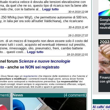
tuale ricarica veloce è dovuta alle tensioni elevatissime con
 ma, da quel che ne so, questo tipo di ricarica non fa bene alle
Credo che, con le batterie al...
Leggi tutto
30-4-2019 12:08
 da 250 Wh/kg (non W/g!), che permettono autonomie di 500 km,
Google
, in Ialia per ora solo all'outlet Valdichiana), che ricaricano
voglion
30-4-2019 11:40
neutral
16-1-2019 17:22
l km. di un mezzo di trasporto non deve essere solo il costo del
2007
si tutti i costi, acquisto ed eventuali interessi sul prestito,
ione, rimessaggio, olio, pneumatici, freni, cambio batterie
to... questi costi...
Leggi tutto
18-10-2018 12:01
nel forum
Scienze e nuove tecnologie
nto
- anche
se NON sei registrato
 di Zeus News vige un
regolamento
che impone delle restrizioni e che l'utente e'
Finanzi
ancellare o modificare
i commenti inseriti dagli utenti, senza dover fornire
con gl
um inoltre sono sottoposti a moderazione preventiva.
La responsabilita'
dei
ncipali consigli: rimani sempre in argomento; evita commenti offensivi, volgari,
; non inserire dati personali, link inutili o spam in generale.
menti)
News
(4 commenti)
Al caffe' d