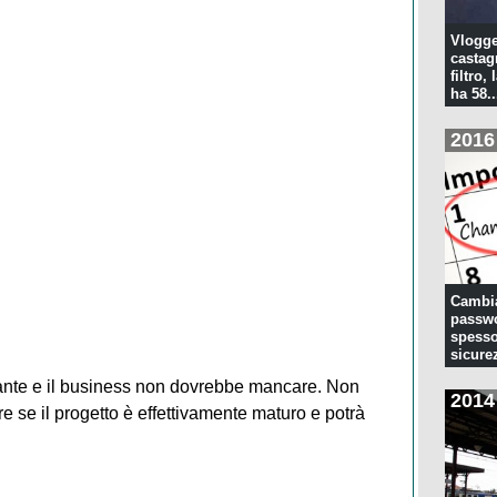
Vlogge
castagn
filtro, 
ha 58..
2016
Cambia
passwo
spesso
sicure
ivante e il business non dovrebbe mancare. Non
2014
e se il progetto è effettivamente maturo e potrà