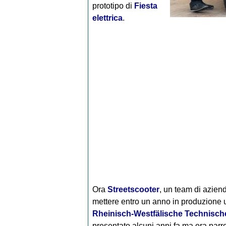
prototipo di
Fiesta
elettrica
.
Ora
Streetscooter
, un team di azien
mettere entro un anno in produzione un
Rheinisch-Westfälische Technisc
presentato alcuni anni fa ma ora parre