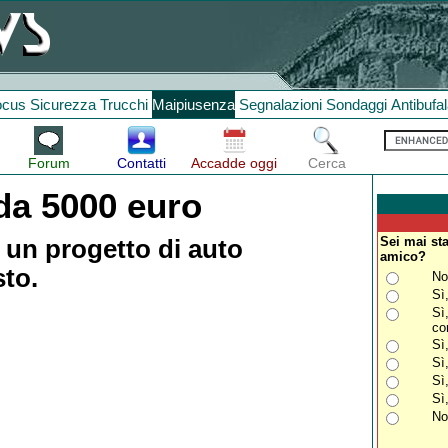
ocus
Sicurezza
Trucchi
Maipiusenza
Segnalazioni
Sondaggi
Antibufa
Forum
Contatti
Accadde oggi
Cerca
 da 5000 euro
Sei mai st
 un progetto di auto
amico?
to.
No
Sì
Sì
co
Sì
Sì
Sì
Sì
No