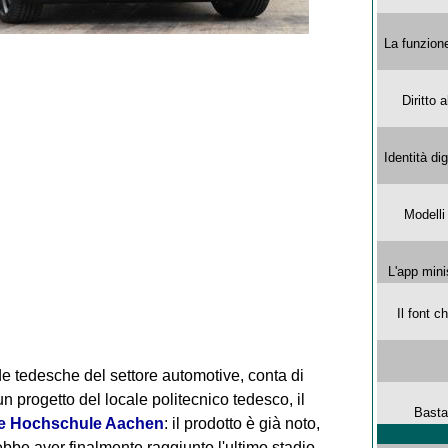
La funzion
Diritto 
Identità di
Modelli
L'app mini
Il font 
de tedesche del settore automotive, conta di
 progetto del locale politecnico tedesco, il
Basta
he Hochschule Aachen
: il prodotto è già noto,
bbe aver finalmente raggiunto l'ultimo stadio.