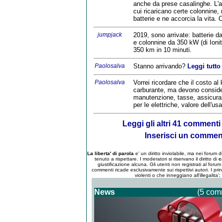
anche da prese casalinghe. L'at
cui ricaricano certe colonnine,
batterie e ne accorcia la vita. 
jumpjack
2019, sono arrivate: batterie
e colonnine da 350 kW (di Ionity
350 km in 10 minuti.
Paolosalva
Stanno arrivando?
Leggi tutto
Paolosalva
Vorrei ricordare che il costo a
carburante, ma devono considerar
manutenzione, tasse, assicuraz
per le elettriche, valore dell'usa
Leggi gli altri 41 commenti
Inserisci un comme
La liberta' di parola
e' un diritto inviolabile, ma nei forum
tenuto a rispettare. I moderatori si riservano il diritto di
c
giustificazione alcuna. Gli utenti non registrati al for
commenti ricade esclusivamente sui rispettivi autori. I pri
violenti o che inneggiano all'illegalita'
News
(5 com