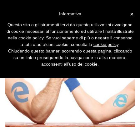
Vai alla versione desktop
×
Informativa
Il nuovo Edge supporterà
Questo sito o gli strumenti terzi da questo utilizzati si avvalgono
Internet Explorer nelle schede
di cookie necessari al funzionamento ed utili alle finalità illustrate
nella cookie policy. Se vuoi saperne di più o negare il consenso
Si potranno aprire ''tab'' con il vecchio
a tutti o ad alcuni cookie, consulta la
cookie policy
.
motore di rendering.
Chiudendo questo banner, scorrendo questa pagina, cliccando
su un link o proseguendo la navigazione in altra maniera,
acconsenti all’uso dei cookie.