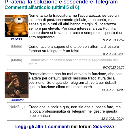
Pirateria, la soluzione è sospendere Telegram
Commenti all'articolo (ultimi 5 di 6)
Non e tanto la tracciatura ma l'accuratezza, se uso un
sistema di posizionamento globale, e un conto, ma
senza quello tutti gli altri hanno margini di incertezza
sempre più elevati. Poi cosa interessi a sua Putinita
sapere dove si trova tizio, caio e sempronio, questo è un
altro argomento....
zeross
9-2-2023 19:57
{Maria}
Come faccio a sapere che la person afferma di essere
famoso su telegram è un falso
8-2-2023 06:30
{Maria}
Commento fuori tema o non conforme al regolamento del
forum.
8-2-2023 06:28
Personalmente non ho mai attivata la funzione, che non
è attiva per default, quindi nessuna tracciatura della
posizione. Se e quando Telegram attiverà per default
questa funzione allora mi preoccuperò.
14-3-2021 15:02
Gladiator
{NotABug}
Credo che la notizia qua, non sia che si possa fare, ma
la poca professionalità di Telegram nel gestire questa
problematica.
12-3-2021 20:24
Leggi gli altri 1 commenti
nel forum
Sicurezza