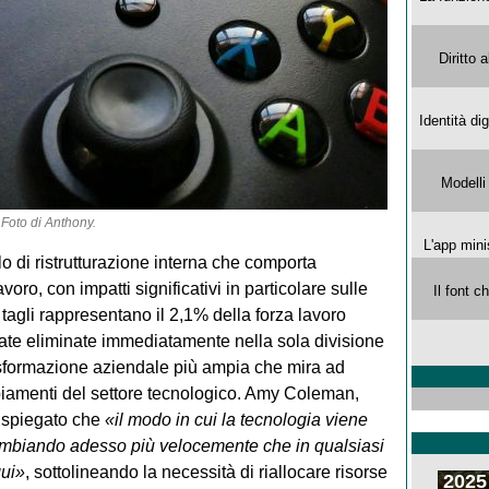
Diritto 
Identità di
Modelli
Foto di
Anthony
.
L'app mini
o di ristrutturazione interna che comporta
voro, con impatti significativi in particolare sulle
Il font 
I tagli rappresentano il 2,1% della forza lavoro
ate eliminate immediatamente nella sola divisione
asformazione aziendale più ampia che mira ad
mbiamenti del settore tecnologico. Amy Coleman,
 spiegato che
«il modo in cui la tecnologia viene
a cambiando adesso più velocemente che in qualsiasi
qui»
, sottolineando la necessità di riallocare risorse
2025