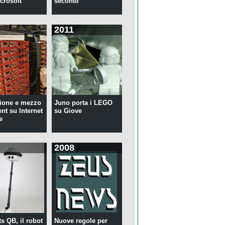
crosoft
secondi
2011
ione e mezzo
Juno porta i LEGO
ent su Internet
su Giove
e
2008
s QB, il robot
Nuove regole per