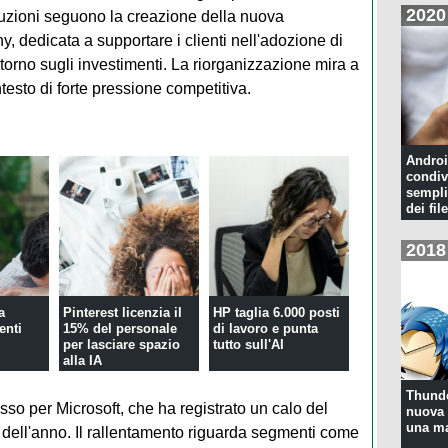
2020
iduzioni seguono la creazione della nuova
, dedicata a supportare i clienti nell'adozione di
itorno sugli investimenti. La riorganizzazione mira a
ntesto di forte pressione competitiva.
Androi
condiv
sempli
dei file
2018
a
Pinterest licenzia il
HP taglia 6.000 posti
enti
15% del personale
di lavoro e punta
per lasciare spazio
tutto sull'AI
alla IA
Thunde
so per Microsoft, che ha registrato un calo del
nuova 
una ma
o dell'anno. Il rallentamento riguarda segmenti come