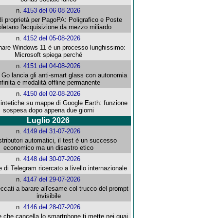
n.
4153 del 06-08-2026
i proprietà per PagoPA: Poligrafico e Poste
letano l'acquisizione da mezzo miliardo
n.
4152 del 05-08-2026
re Windows 11 è un processo lunghissimo:
Microsoft spiega perché
n.
4151 del 04-08-2026
o lancia gli anti-smart glass con autonomia
nfinita e modalità offline permanente
n.
4150 del 02-08-2026
intetiche su mappe di Google Earth: funzione
sospesa dopo appena due giorni
Luglio 2026
n.
4149 del 31-07-2026
stributori automatici, il test è un successo
economico ma un disastro etico
n.
4148 del 30-07-2026
e di Telegram ricercato a livello internazionale
n.
4147 del 29-07-2026
ccati a barare all'esame col trucco del prompt
invisibile
n.
4146 del 28-07-2026
e che cancella lo smartphone ti mette nei guai