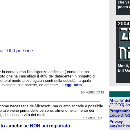
che va 
posto 
2004
zia 1000 persone
Monti,
Bill Ga
a corsa verso l'intelligenza artificiale ( corsa che poi
sto che ha cancellato il 40% dei datacenter in progetto di
etteralmente prosciugato i conti della società, la quale
rivolgersi alle banche, ed ad esse...
Leggi tutto
10-7-2026 18:13
Al caffe' d
[GIOCO] Ass
a come necessaria da Microsoft, ma quanto accade è possibile
capitale viene prima delle persone, almeno nella mente dei
Programma
i, decidono la vita dei molti.
Errore di let
7-7-2026 14:51
Privacy
:
nto
- anche
se NON sei registrato
AnyDesk inst