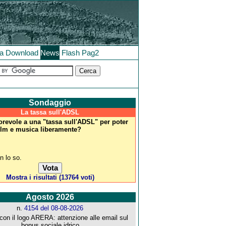
la
Download
News
Flash
Pag2
Sondaggio
La tassa sull'ADSL
vorevole a una "tassa sull'ADSL" per poter
film e musica liberamente?
o
n lo so.
Mostra i risultati (13764 voti)
Agosto 2026
n.
4154 del 08-08-2026
con il logo ARERA: attenzione alle email sul
bonus sociale idrico