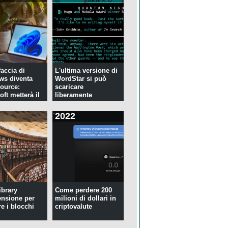
faccia di
L'ultima versione di
ws diventa
WordStar si può
ource:
scaricare
ft metterà il
liberamente
2022
ibrary
Come perdere 200
ensione per
milioni di dollari in
re i blocchi
criptovalute