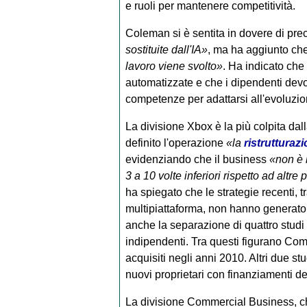
e ruoli per mantenere competitività.
Coleman si è sentita in dovere di pre
sostituite dall'IA»
, ma ha aggiunto ch
lavoro viene svolto»
. Ha indicato che
automatizzate e che i dipendenti dev
competenze per adattarsi all'evoluzio
La divisione Xbox è la più colpita da
definito l'operazione
«la
ristrutturaz
evidenziando che il business
«non è 
3 a 10 volte inferiori rispetto ad altre 
ha spiegato che le strategie recenti, t
multipiattaforma, non hanno generato 
anche la separazione di quattro studi
indipendenti. Tra questi figurano C
acquisiti negli anni 2010. Altri due 
nuovi proprietari con finanziamenti ded
La divisione Commercial Business, ch