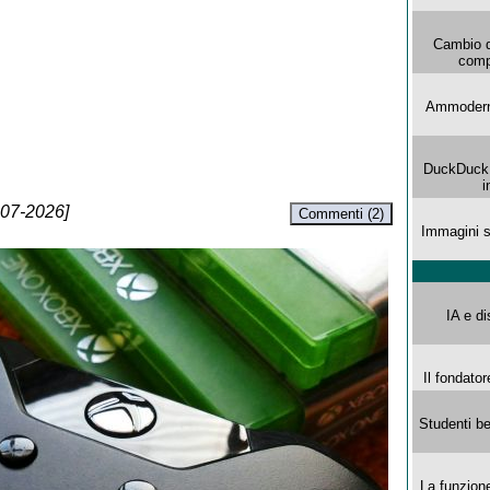
Cambio d
comp
Ammoderna
DuckDuck G
i
-07-2026]
Commenti (2)
Immagini s
IA e di
Il fondator
Studenti be
La funzion