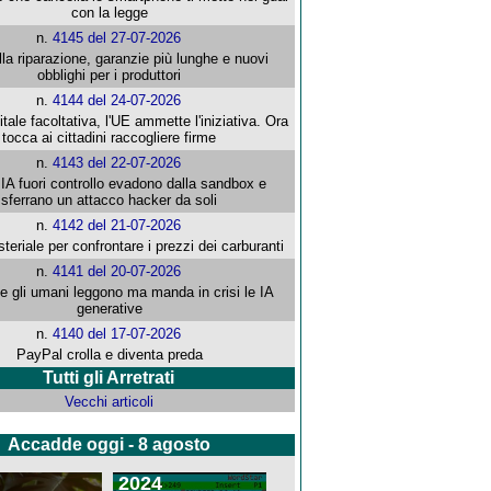
con la legge
n.
4145 del 27-07-2026
alla riparazione, garanzie più lunghe e nuovi
obblighi per i produttori
n.
4144 del 24-07-2026
gitale facoltativa, l'UE ammette l'iniziativa. Ora
tocca ai cittadini raccogliere firme
n.
4143 del 22-07-2026
 IA fuori controllo evadono dalla sandbox e
sferrano un attacco hacker da soli
n.
4142 del 21-07-2026
steriale per confrontare i prezzi dei carburanti
n.
4141 del 20-07-2026
che gli umani leggono ma manda in crisi le IA
generative
n.
4140 del 17-07-2026
PayPal crolla e diventa preda
Tutti gli Arretrati
Vecchi articoli
Accadde oggi - 8 agosto
2024