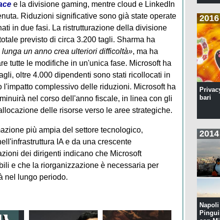
ace
e la divisione gaming, mentre cloud e LinkedIn
nuta. Riduzioni significative sono già state operate
2016
ati in due fasi. La ristrutturazione della divisione
otale previsto di circa 3.200 tagli. Sharma ha
 lunga un anno crea ulteriori difficoltà»
, ma ha
e tutte le modifiche in un'unica fase. Microsoft ha
agli, oltre 4.000 dipendenti sono stati ricollocati in
o l'impatto complessivo delle riduzioni. Microsoft ha
Privac
bari
minuirà nel corso dell'anno fiscale, in linea con gli
iallocazione delle risorse verso le aree strategiche.
rmazione più ampia del settore tecnologico,
2014
ell'infrastruttura IA e da una crescente
zioni dei dirigenti indicano che Microsoft
ili e che la riorganizzazione è necessaria per
à nel lungo periodo.
Napoli 
Pingui