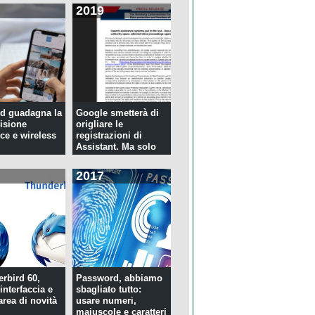
2019
d guadagna la
Google smetterà di
isione
origliare le
ce e wireless
registrazioni di
Assistant. Ma solo
per tre...
2017
rbird 60,
Password, abbiamo
interfaccia e
sbagliato tutto:
rea di novità
usare numeri,
maiuscole e caratteri