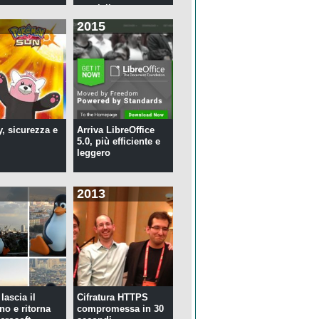
speciali ...
2015
y, sicurezza e
Arriva LibreOffice
5.0, più efficiente e
leggero
2013
lascia il
Cifratura HTTPS
no e ritorna
compromessa in 30