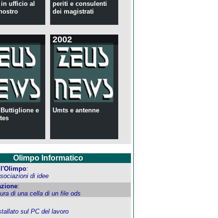
in ufficio al
periti e consulenti
nostro
dei magistrati
2002
 Buttiglione e
Umts e antenne
tes
Olimpo Informatico
ell'Olimpo
:
ociazioni di idee
zione
:
tura di una cella di un file ods
allato sul PC del lavoro