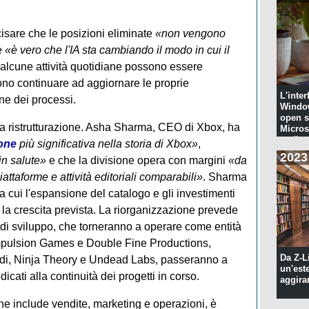
cisare che le posizioni eliminate
«non vengono
e
«è vero che l'IA sta cambiando il modo in cui il
 alcune attività quotidiane possono essere
ono continuare ad aggiornare le proprie
L'inter
ne dei processi.
Windo
open s
lla ristrutturazione. Asha Sharma, CEO di Xbox, ha
Microso
codi...
ione
più significativa nella storia di Xbox»
,
2023
in salute»
e che la divisione opera con margini
«da
piattaforme e attività editoriali comparabili»
. Sharma
ra cui l'espansione del catalogo e gli investimenti
la crescita prevista. La riorganizzazione prevede
 di sviluppo, che torneranno a operare come entità
ompulsion Games e Double Fine Productions,
Da Z-L
studi, Ninja Theory e Undead Labs, passeranno a
un'est
icati alla continuità dei progetti in corso.
aggira
e include vendite, marketing e operazioni, è