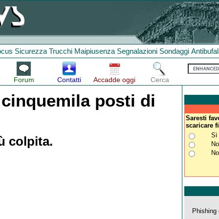
ocus
Sicurezza
Trucchi
Maipiusenza
Segnalazioni
Sondaggi
Antibufa
Forum
Contatti
Accadde oggi
Cerca
 cinquemila posti di
Saresti fa
scaricare 
Sì
ù colpita.
N
No
Phishing 