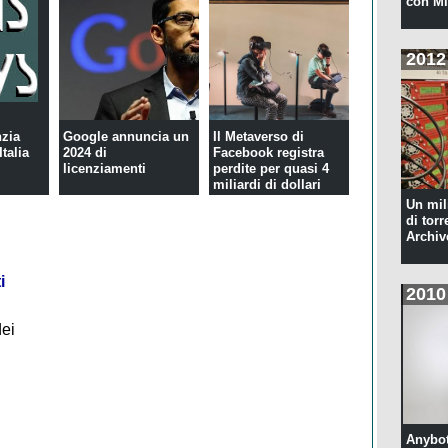
con Mi
2012
nzia
Google annuncia un
Il Metaverso di
Italia
2024 di
Facebook registra
licenziamenti
perdite per quasi 4
miliardi di dollari
Un mil
di torr
Archiv
i
2010
dei
Anybot