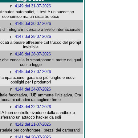
n.
4149 del 31-07-2026
stributori automatici, il test è un successo
economico ma un disastro etico
n.
4148 del 30-07-2026
e di Telegram ricercato a livello internazionale
n.
4147 del 29-07-2026
ccati a barare all'esame col trucco del prompt
invisibile
n.
4146 del 28-07-2026
e che cancella lo smartphone ti mette nei guai
con la legge
n.
4145 del 27-07-2026
alla riparazione, garanzie più lunghe e nuovi
obblighi per i produttori
n.
4144 del 24-07-2026
gitale facoltativa, l'UE ammette l'iniziativa. Ora
tocca ai cittadini raccogliere firme
n.
4143 del 22-07-2026
 IA fuori controllo evadono dalla sandbox e
sferrano un attacco hacker da soli
n.
4142 del 21-07-2026
steriale per confrontare i prezzi dei carburanti
n.
4141 del 20-07-2026