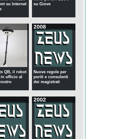
ent su Internet
su Giove
e
2008
s QB, il robot
Nuove regole per
in ufficio al
periti e consulenti
nostro
dei magistrati
2002