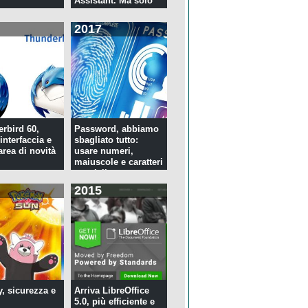
Assistant. Ma solo
per tre...
2017
rbird 60,
Password, abbiamo
interfaccia e
sbagliato tutto:
rea di novità
usare numeri,
maiuscole e caratteri
speciali ...
2015
y, sicurezza e
Arriva LibreOffice
5.0, più efficiente e