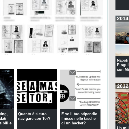
2014
Napoli 
Pingui
con Mi
2012
king,
Quanto è sicuro
E se il tuo stipendio
 dati
navigare con Tor?
finisse nelle tasche
sibili e
di un hacker?
Un mil