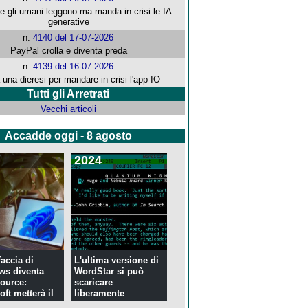
che gli umani leggono ma manda in crisi le IA
generative
n.
4140 del 17-07-2026
PayPal crolla e diventa preda
n.
4139 del 16-07-2026
 una dieresi per mandare in crisi l'app IO
Tutti gli Arretrati
Vecchi articoli
Accadde oggi - 8 agosto
2024
faccia di
L'ultima versione di
ws diventa
WordStar si può
ource:
scaricare
ft metterà il
liberamente