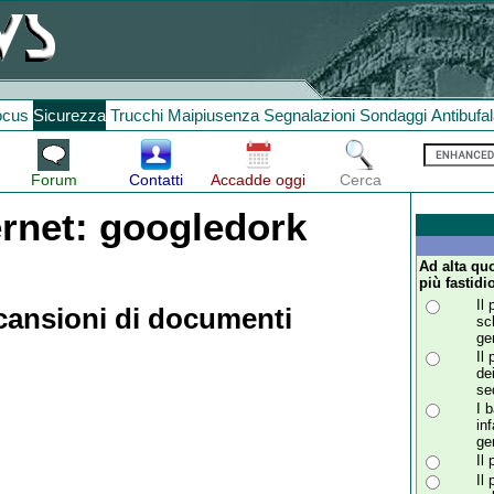
ocus
Sicurezza
Trucchi
Maipiusenza
Segnalazioni
Sondaggi
Antibufa
Forum
Contatti
Accadde oggi
Cerca
ernet: googledork
Ad alta qu
più fastid
Il
cansioni di documenti
sc
ge
Il
de
se
I 
in
ge
Il
Il