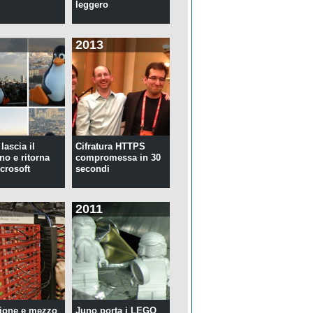
leggero
2013
lascia il
Cifratura HTTPS
no e ritorna
compromessa in 30
crosoft
secondi
2011
ione e mezzo
Juno porta i LEGO