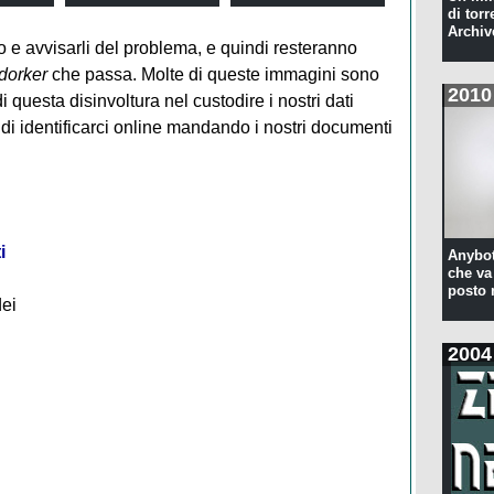
di torr
Archiv
o e avvisarli del problema, e quindi resteranno
dorker
che passa. Molte di queste immagini sono
2010
di questa disinvoltura nel custodire i nostri dati
i identificarci online mandando i nostri documenti
i
Anybot
che va 
posto 
dei
2004