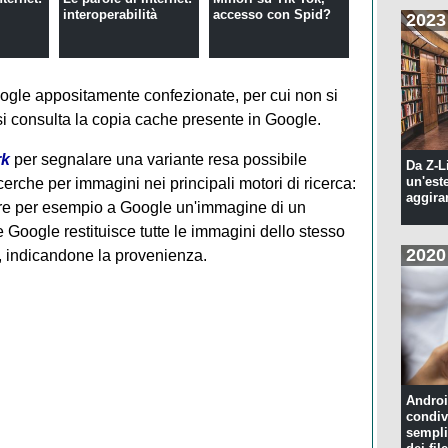
interoperabilità
accesso con Spid?
2023
 Google appositamente confezionate, per cui non si
: si consulta la copia cache presente in Google.
rk
per segnalare una variante resa possibile
Da Z-L
un'est
icerche per immagini nei principali motori di ricerca:
aggira
dare per esempio a Google un'immagine di un
 Google restituisce tutte le immagini dello stesso
2020
eb, indicandone la provenienza.
Androi
condiv
sempli