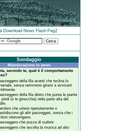
la
Download
News
Flash
Pag2
Sondaggio
Maleducazione in aereo
ota, secondo te, qual è il comportamento
ioso?
 passeggero della fila avanti che reclina lo
hienale, senza nemmeno girarsi e avvisarti
ntilmente.
 passeggero della fila dietro che punta le piante
i piedi (o le ginocchia) nella parte alta del
dile.
bambini che urlano ripetutamente o
fastidiscono gli altri passeggeri, senza che i
nitori intervengano.
 passeggero che puzza di sudore.
 passeggero che ascolta la musica ad alto