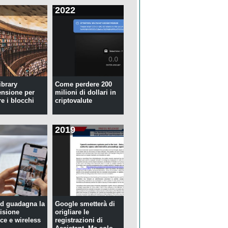
2022
ibrary
Come perdere 200
ensione per
milioni di dollari in
re i blocchi
criptovalute
2019
d guadagna la
Google smetterà di
isione
origliare le
ce e wireless
registrazioni di