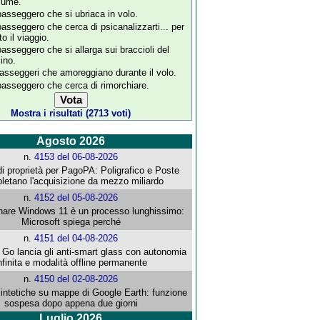
lume.
 passeggero che si ubriaca in volo.
 passeggero che cerca di psicanalizzarti... per
to il viaggio.
 passeggero che si allarga sui braccioli del
cino.
passeggeri che amoreggiano durante il volo.
 passeggero che cerca di rimorchiare.
Mostra i risultati (2713 voti)
Agosto 2026
n.
4153 del 06-08-2026
i proprietà per PagoPA: Poligrafico e Poste
letano l'acquisizione da mezzo miliardo
n.
4152 del 05-08-2026
re Windows 11 è un processo lunghissimo:
Microsoft spiega perché
n.
4151 del 04-08-2026
o lancia gli anti-smart glass con autonomia
nfinita e modalità offline permanente
n.
4150 del 02-08-2026
intetiche su mappe di Google Earth: funzione
sospesa dopo appena due giorni
Luglio 2026