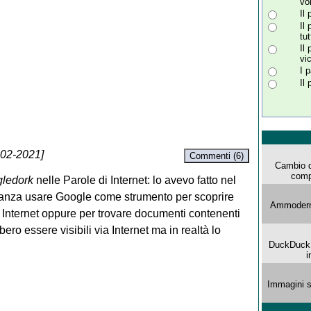
vo
Il
Il
tut
Il
vi
I 
Il
-02-2021]
Commenti (6)
Cambio d
comp
ledork
nelle Parole di Internet: lo avevo fatto nel
stanza usare Google come strumento per scoprire
Ammoderna
ia Internet oppure per trovare documenti contenenti
ro essere visibili via Internet ma in realtà lo
DuckDuck G
i
Immagini s