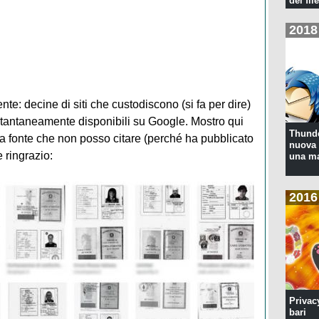
dei file
2018
nte: decine di siti che custodiscono (si fa per dire)
istantaneamente disponibili su Google. Mostro qui
Thunde
a fonte che non posso citare (perché ha pubblicato
nuova 
 ringrazio:
una ma
2016
Privac
bari