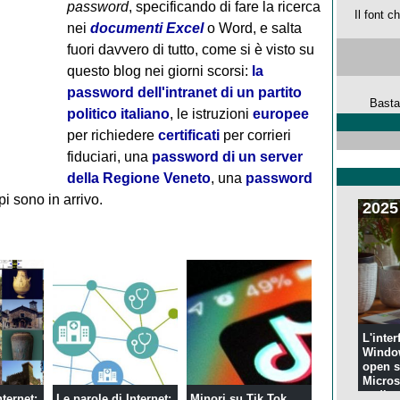
password
, specificando di fare la ricerca
Il font 
nei
documenti Excel
o Word, e salta
fuori davvero di tutto, come si è visto su
questo blog nei giorni scorsi:
la
password dell'intranet di un partito
Basta
politico italiano
, le istruzioni
europee
per richiedere
certificati
per corrieri
fiduciari, una
password di un server
della Regione Veneto
, una
password
pi sono in arrivo.
2025
L'inter
Windo
open s
Microso
codi...
nternet:
Le parole di Internet:
Minori su Tik Tok,