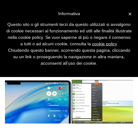
Vai alla versione desktop
×
Informativa
Microsoft schernisce Apple:
Questo sito o gli strumenti terzi da questo utilizzati si avvalgono
Liquid Glass di macOS 26 è
di cookie necessari al funzionamento ed utili alle finalità illustrate
solo un aggiornamento di
nella cookie policy. Se vuoi saperne di più o negare il consenso
a tutti o ad alcuni cookie, consulta la
cookie policy
.
Windows Vista
Chiudendo questo banner, scorrendo questa pagina, cliccando
su un link o proseguendo la navigazione in altra maniera,
Il colosso di Redmond non ha perso
acconsenti all’uso dei cookie.
l'occasione per tirare una frecciatina alla
rivale. E non ha proprio tutti i torti.