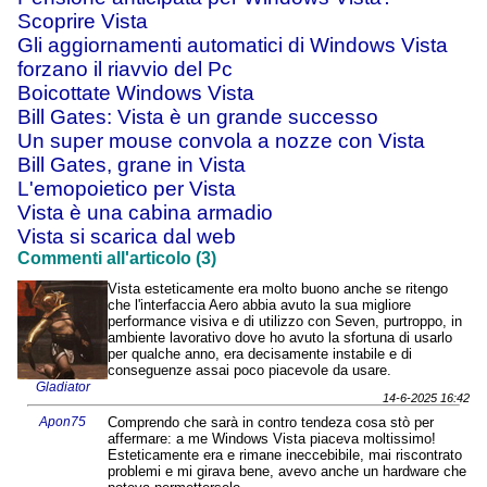
Scoprire Vista
Gli aggiornamenti automatici di Windows Vista
forzano il riavvio del Pc
Boicottate Windows Vista
Bill Gates: Vista è un grande successo
Un super mouse convola a nozze con Vista
Bill Gates, grane in Vista
L'emopoietico per Vista
Vista è una cabina armadio
Vista si scarica dal web
Commenti all'articolo (3)
Vista esteticamente era molto buono anche se ritengo
che l'interfaccia Aero abbia avuto la sua migliore
performance visiva e di utilizzo con Seven, purtroppo, in
ambiente lavorativo dove ho avuto la sfortuna di usarlo
per qualche anno, era decisamente instabile e di
conseguenze assai poco piacevole da usare.
Gladiator
14-6-2025 16:42
Apon75
Comprendo che sarà in contro tendeza cosa stò per
affermare: a me Windows Vista piaceva moltissimo!
Esteticamente era e rimane ineccebibile, mai riscontrato
problemi e mi girava bene, avevo anche un hardware che