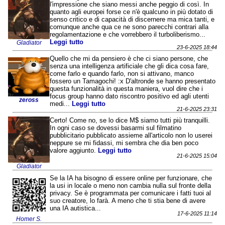
l'impressione che siano messi anche peggio di così. In
quanto agli europei forse ce n'è qualcuno in più dotato di
senso critico e di capacità di discernere ma mica tanti, e
comunque anche qua ce ne sono parecchi contrari alla
regolamentazione e che vorrebbero il turboliberismo...
Leggi tutto
Gladiator
23-6-2025 18:44
Quello che mi da pensiero è che ci siano persone, che
senza una intelligenza artificiale che gli dica cosa fare,
come farlo e quando farlo, non si attivano, manco
fossero un Tamagochi! :x D'altronde se hanno presentato
questa funzionalità in questa maniera, vuol dire che i
focus group hanno dato riscontro positivo ed agli utenti
zeross
medi...
Leggi tutto
21-6-2025 23:31
Certo! Come no, se lo dice M$ siamo tutti più tranquilli.
In ogni caso se dovessi basarmi sul filmatino
pubblicitario pubblicato assieme all'articolo non lo userei
neppure se mi fidassi, mi sembra che dia ben poco
valore aggiunto.
Leggi tutto
21-6-2025 15:04
Gladiator
Se la IA ha bisogno di essere online per funzionare, che
la usi in locale o meno non cambia nulla sul fronte della
privacy. Se è programmata per comunicare i fatti tuoi al
suo creatore, lo farà. A meno che ti stia bene di avere
una IA autistica...
17-6-2025 11:14
Homer S.