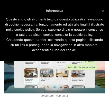
Vai alla versione desktop
×
Informativa
Copilot Vision osserva lo
Questo sito o gli strumenti terzi da questo utilizzati si avvalgono
schermo: la IA di Microsoft
di cookie necessari al funzionamento ed utili alle finalità illustrate
assiste l'utente in tempo reale
nella cookie policy. Se vuoi saperne di più o negare il consenso
a tutti o ad alcuni cookie, consulta la
cookie policy
.
Chiudendo questo banner, scorrendo questa pagina, cliccando
su un link o proseguendo la navigazione in altra maniera,
acconsenti all’uso dei cookie.
Immagine: Microsoft