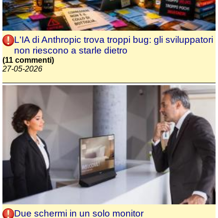
L'IA di Anthropic trova troppi bug: gli sviluppatori
non riescono a starle dietro
(11 commenti)
27-05-2026
Due schermi in un solo monitor