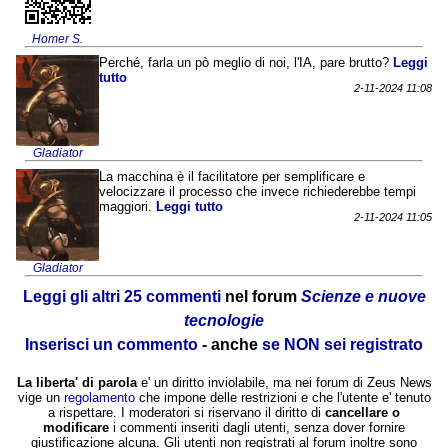
Homer S.
Perché, farla un pò meglio di noi, l'IA, pare brutto?
Leggi
tutto
2-11-2024 11:08
Gladiator
La macchina è il facilitatore per semplificare e
velocizzare il processo che invece richiederebbe tempi
maggiori.
Leggi tutto
2-11-2024 11:05
Gladiator
Leggi gli altri 25 commenti
nel forum
Scienze e nuove
tecnologie
Inserisci un commento
- anche
se NON sei registrato
La liberta' di parola
e' un diritto inviolabile, ma nei forum di Zeus News
vige un
regolamento
che impone delle restrizioni e che l'utente e' tenuto
a rispettare. I moderatori si riservano il diritto di
cancellare o
modificare
i commenti inseriti dagli utenti, senza dover fornire
giustificazione alcuna. Gli utenti non registrati al forum inoltre sono