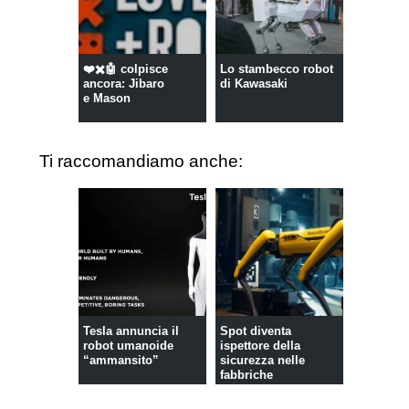
❤️✖️🤖 colpisce
Lo stambecco robot
ancora: Jibaro
di Kawasaki
e Mason
Ti raccomandiamo anche:
Tesla annuncia il
Spot diventa
robot umanoide
ispettore della
“ammansito”
sicurezza nelle
fabbriche