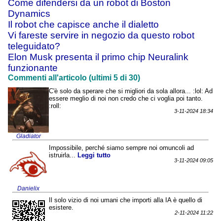
Come difendersi da un robot di Boston
Dynamics
Il robot che capisce anche il dialetto
Vi fareste servire in negozio da questo robot
teleguidato?
Elon Musk presenta il primo chip Neuralink
funzionante
Commenti all'articolo (ultimi 5 di 30)
C'è solo da sperare che si migliori da sola allora... :lol: Ad
essere meglio di noi non credo che ci voglia poi tanto.
:roll:
3-11-2024 18:34
Gladiator
Impossibile, perché siamo sempre noi omuncoli ad
istruirla...
Leggi tutto
3-11-2024 09:05
Danielix
Il solo vizio di noi umani che importi alla IA è quello di
esistere.
2-11-2024 11:22