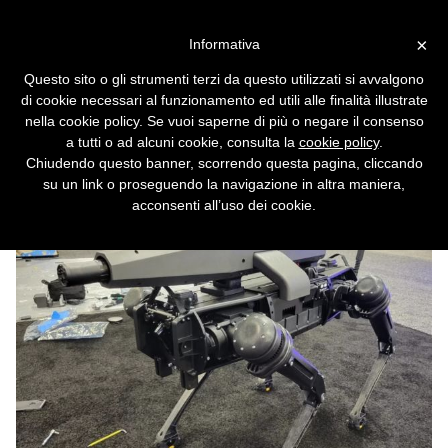
Vai alla versione desktop
×
Informativa
I cani robot adesso sono
Questo sito o gli strumenti terzi da questo utilizzati si avvalgono
armati di fucili di precisione
di cookie necessari al funzionamento ed utili alle finalità illustrate
nella cookie policy. Se vuoi saperne di più o negare il consenso
Il primo robot quadrupede destinato ai campi
a tutti o ad alcuni cookie, consulta la
cookie policy
.
di battaglia è realtà.
Chiudendo questo banner, scorrendo questa pagina, cliccando
su un link o proseguendo la navigazione in altra maniera,
acconsenti all’uso dei cookie.