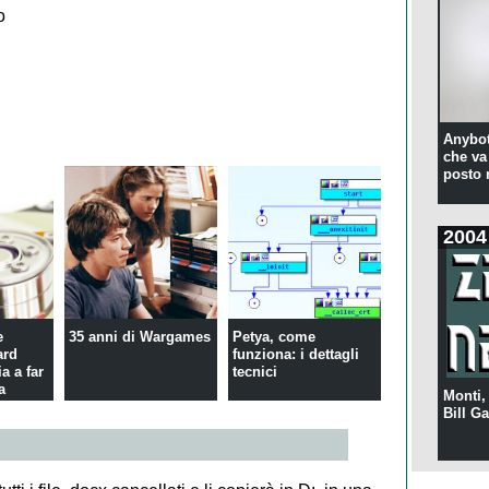
o
Anybot
che va 
posto 
2004
e
35 anni di Wargames
Petya, come
ard
funziona: i dettagli
a a far
tecnici
a
Monti,
Bill Ga