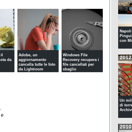
Napoli 
Pingui
con Mi
il
Adobe, un
Windows File
2012
uota da
aggiornamento
Recovery recupera i
cancella tutte le foto
file cancellati per
da Lightroom
sbaglio
Un mil
di torr
,
Archiv
 e
2010