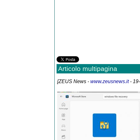
Articolo multipagina
[
ZEUS News
-
www.zeusnews.it
- 19