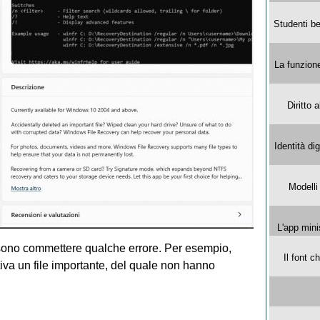
Studenti be
La funzion
Diritto 
Identità di
Modelli
L'app mini
ssono commettere qualche errore. Per esempio,
Il font 
iva un file importante, del quale non hanno