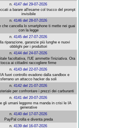
n.
4147 del 29-07-2026
ccati a barare all'esame col trucco del prompt
invisibile
n.
4146 del 28-07-2026
e che cancella lo smartphone ti mette nei guai
con la legge
n.
4145 del 27-07-2026
alla riparazione, garanzie più lunghe e nuovi
obblighi per i produttori
n.
4144 del 24-07-2026
gitale facoltativa, l'UE ammette l'iniziativa. Ora
tocca ai cittadini raccogliere firme
n.
4143 del 22-07-2026
 IA fuori controllo evadono dalla sandbox e
sferrano un attacco hacker da soli
n.
4142 del 21-07-2026
steriale per confrontare i prezzi dei carburanti
n.
4141 del 20-07-2026
che gli umani leggono ma manda in crisi le IA
generative
n.
4140 del 17-07-2026
PayPal crolla e diventa preda
n.
4139 del 16-07-2026