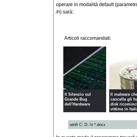
operare in modalità default (parametr
/n
) sarà:
Articoli raccomandati:
Il Silenzio sul
Il malware ch
Grande Bug
cancella gli h
dell'Hardware
disk ricominci
vittime in Itali
winfr C: D: /n *.docx