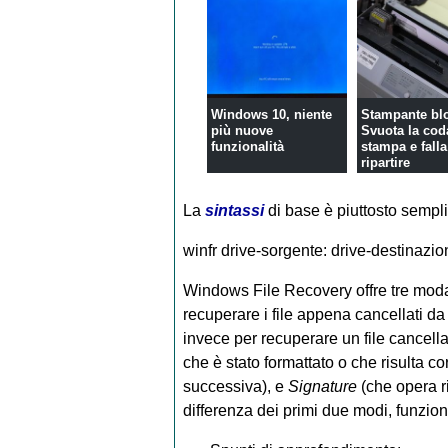
Windows 10, niente
Stampante bl
più nuove
Svuota la cod
funzionalità
stampa e falla
ripartire
La
sintassi
di base è piuttosto sempli
winfr drive-sorgente: drive-destinazio
Windows File Recovery offre tre moda
recuperare i file appena cancellati d
invece per recuperare un file cancell
che è stato formattato o che risulta co
successiva), e
Signature
(che opera ri
differenza dei primi due modi, funzio