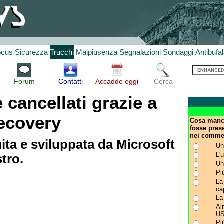
ocus
Sicurezza
Trucchi
Maipiusenza
Segnalazioni
Sondaggi
Antibufa
Forum
Contatti
Accadde oggi
Cerca
e cancellati grazie a
ecovery
Cosa manca
fosse pres
nei comme
ita e sviluppata da Microsoft
Un
L'
tro.
Un
Pi
La
ca
La
Al
US
Pi