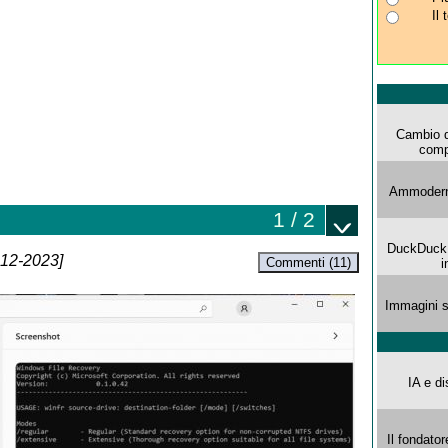
Il
Cambio d
comp
Ammoderna
1 / 2
DuckDuck G
-12-2023]
Commenti (11)
i
Immagini s
IA e di
Il fondator