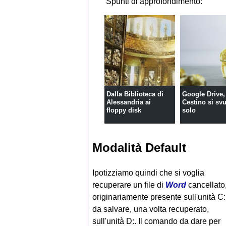
Spunti di approfondimento:
Dalla Biblioteca di
Google Drive, 
Alessandria ai
Cestino si sv
floppy disk
solo
Modalità Default
Ipotizziamo quindi che si voglia
recuperare un file di
Word
cancellato
originariamente presente sull'unità C:
da salvare, una volta recuperato,
sull'unità D:. Il comando da dare per