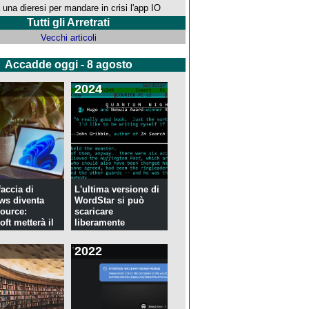
 una dieresi per mandare in crisi l'app IO
Tutti gli Arretrati
Vecchi articoli
Accadde oggi - 8 agosto
2024
faccia di
L'ultima versione di
ws diventa
WordStar si può
ource:
scaricare
ft metterà il
liberamente
2022