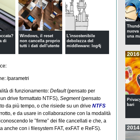
Thunde
nuova 
occata?
Windows, il reset
L'insostenibile
una ma
a di
non cancella proprio
debolezza del
tutti i dati dell'utente
middleware: log4j
2016
ce:
ne: /parametri
lità di funzionamento:
Default
(pensato per
a un drive formattato NTFS),
Segment
(pensato
Privac
bari
ato da più tempo, o che risiede su un drive
NTFS
rrotto, e da usare in collaborazione con la modalità
conoscendo le "firme" dei file cancellati e che, a
2014
na anche con i filesystem FAT, exFAT e ReFS).