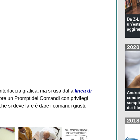
Da Z-L
un'est
aggira
2020
terfaccia grafica, ma si usa dalla
linea di
Androi
condiv
pre un Prompt dei Comandi con privilegi
sempli
 che si deve fare è dare i comandi giusti.
dei file
2018