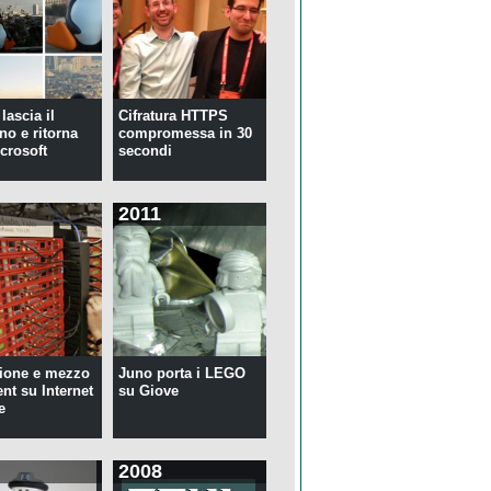
lascia il
Cifratura HTTPS
no e ritorna
compromessa in 30
crosoft
secondi
2011
ione e mezzo
Juno porta i LEGO
ent su Internet
su Giove
e
2008