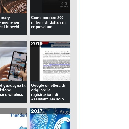
ibrary
Come perdere 200
ensione per
milioni di dollari in
re i blocchi
criptovalute
2019
d guadagna la
Google smetterà di
isione
origliare le
ce e wireless
registrazioni di
Assistant. Ma solo
per tre...
2017