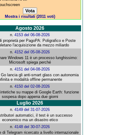
 touchscreen
Mostra i risultati (2011 voti)
Agosto 2026
n.
4153 del 06-08-2026
i proprietà per PagoPA: Poligrafico e Poste
letano l'acquisizione da mezzo miliardo
n.
4152 del 05-08-2026
re Windows 11 è un processo lunghissimo:
Microsoft spiega perché
n.
4151 del 04-08-2026
o lancia gli anti-smart glass con autonomia
nfinita e modalità offline permanente
n.
4150 del 02-08-2026
intetiche su mappe di Google Earth: funzione
sospesa dopo appena due giorni
Luglio 2026
n.
4149 del 31-07-2026
stributori automatici, il test è un successo
economico ma un disastro etico
n.
4148 del 30-07-2026
e di Telegram ricercato a livello internazionale