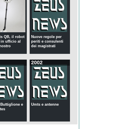
s QB, il robot
Nuove regole per
in ufficio al
periti e consulenti
nostro
dei magistrati
2002
 Buttiglione e
Umts e antenne
tes