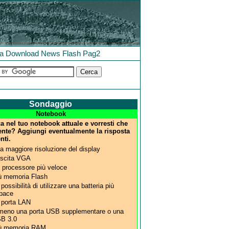
la
Download
News
Flash
Pag2
Sondaggio
Notebook
 nel tuo notebook attuale e vorresti che
ente? Aggiungi eventualmente la risposta
nti.
a maggiore risoluzione del display
uscita VGA
 processore più veloce
ù memoria Flash
 possibilità di utilizzare una batteria più
pace
 porta LAN
meno una porta USB supplementare o una
B 3.0
ù memoria RAM