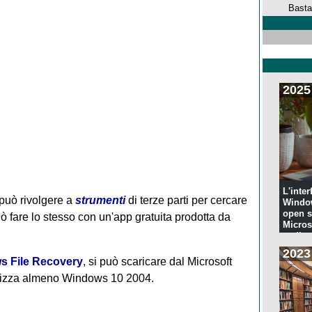
Basta
2025
L'inter
 può rivolgere a
strumenti
di terze parti per cercare
Windo
open s
può fare lo stesso con un'app gratuita prodotta da
Microso
codi...
2023
 File Recovery
, si può scaricare dal Microsoft
tilizza almeno Windows 10 2004.