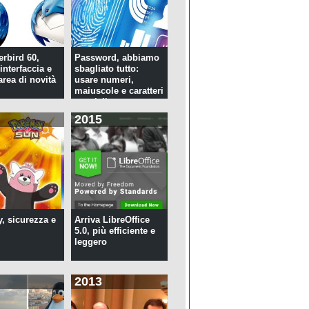
rbird 60,
Password, abbiamo
interfaccia e
sbagliato tutto:
rea di novità
usare numeri,
maiuscole e caratteri
speciali ...
2015
y, sicurezza e
Arriva LibreOffice
5.0, più efficiente e
leggero
2013