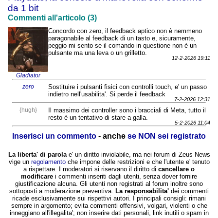
da 1 bit
Commenti all'articolo (3)
Concordo con zero, il feedback aptico non è nemmeno
paragonabile al feedback di un tasto e, sicuramente,
peggio mi sento se il comando in questione non è un
pulsante ma una leva o un grilletto.
12-2-2026 19:11
Gladiator
zero
Sostituire i pulsanti fisici con controlli touch, e' un passo
indietro nell'usabilita'. Si perde il feedback
7-2-2026 12:31
{hugh}
Il massimo dei controller sono i bracciali di Meta, tutto il
resto è un tentativo di stare a galla.
5-2-2026 11:04
Inserisci un commento
- anche
se NON sei registrato
La liberta' di parola
e' un diritto inviolabile, ma nei forum di Zeus News
vige un
regolamento
che impone delle restrizioni e che l'utente e' tenuto
a rispettare. I moderatori si riservano il diritto di
cancellare o
modificare
i commenti inseriti dagli utenti, senza dover fornire
giustificazione alcuna. Gli utenti non registrati al forum inoltre sono
sottoposti a moderazione preventiva.
La responsabilita'
dei commenti
ricade esclusivamente sui rispettivi autori. I principali consigli: rimani
sempre in argomento; evita commenti offensivi, volgari, violenti o che
inneggiano all'illegalita'; non inserire dati personali, link inutili o spam in