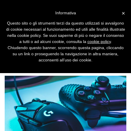
Vai alla versione desktop
×
Informativa
Pulsanti addio: Sony brevetta
Questo sito o gli strumenti terzi da questo utilizzati si avvalgono
un controller per PlayStation
di cookie necessari al funzionamento ed utili alle finalità illustrate
dotato di touchscreen e
nella cookie policy. Se vuoi saperne di più o negare il consenso
a tutti o ad alcuni cookie, consulta la
cookie policy
.
sensori ottici
Chiudendo questo banner, scorrendo questa pagina, cliccando
su un link o proseguendo la navigazione in altra maniera,
Completamente personalizzabile, potrà
acconsenti all’uso dei cookie.
essere utile anche ai giocatori con difficoltà
motorie.